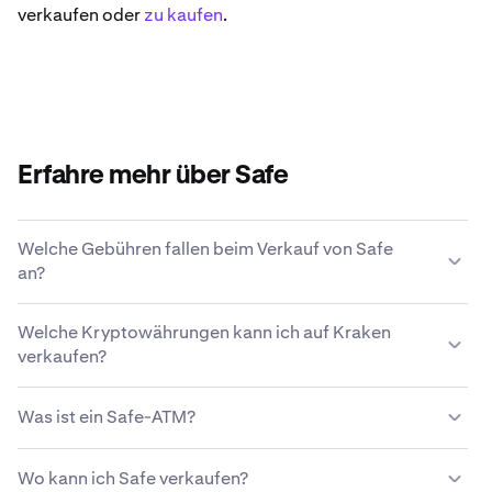
verkaufen oder
zu kaufen
.
Erfahre mehr über Safe
Welche Gebühren fallen beim Verkauf von Safe
an?
Kraken bietet eine wettbewerbsfähige
Welche Kryptowährungen kann ich auf Kraken
Gebührenstruktur, die auf der Größe der Transaktion, der
verkaufen?
Art des Assets, der Zahlungsmethode und den
Marktbedingungen basiert.
Mehr über die
Auf Kraken kannst du problemlos über 200
Gebührenstruktur von Kraken erfahren
.
Was ist ein Safe-ATM?
Kryptowährungen, einschließlich Safe, kaufen und
verkaufen.
Ein Safe-ATM, oder auch Kryptowährungsautomat, ist
Wo kann ich Safe verkaufen?
ein bedienungsfreundlicher Kiosk, der es Benutzern