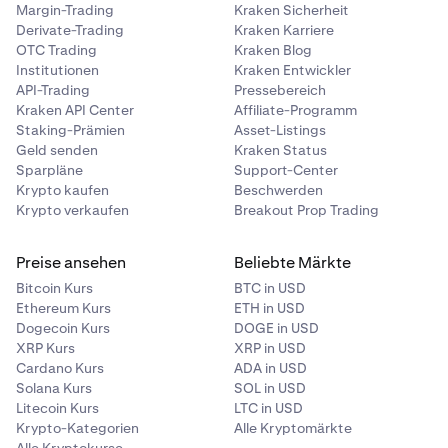
Margin-Trading
Kraken Sicherheit
Derivate-Trading
Kraken Karriere
OTC Trading
Kraken Blog
Institutionen
Kraken Entwickler
API-Trading
Pressebereich
Kraken API Center
Affiliate-Programm
Staking-Prämien
Asset-Listings
Geld senden
Kraken Status
Sparpläne
Support-Center
Krypto kaufen
Beschwerden
Krypto verkaufen
Breakout Prop Trading
Preise ansehen
Beliebte Märkte
Bitcoin Kurs
BTC in USD
Ethereum Kurs
ETH in USD
Dogecoin Kurs
DOGE in USD
XRP Kurs
XRP in USD
Cardano Kurs
ADA in USD
Solana Kurs
SOL in USD
Litecoin Kurs
LTC in USD
Krypto-Kategorien
Alle Kryptomärkte