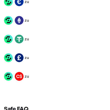
zu
SAFE
EUR
zu
SAFE
ETH
zu
SAFE
USDT
zu
SAFE
GBP
zu
SAFE
CAD
Safe FAQ