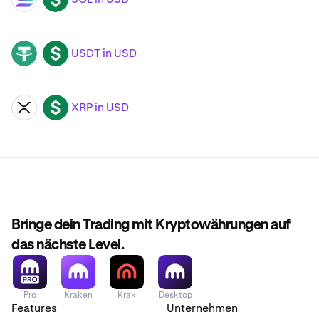
USDT in USD
USDT
USD
XRP in USD
XRP
USD
Bringe dein Trading mit Kryptowährungen auf
das nächste Level.
Pro
Kraken
Krak
Desktop
Features
Unternehmen