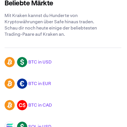
Beliebte Märkte
Mit Kraken kannst du Hunderte von
Kryptowährungen über Safe hinaus traden.
Schau dir noch heute einige der beliebtesten
Trading-Paare auf Kraken an.
BTC in USD
BTC
USD
BTC in EUR
BTC
EUR
BTC in CAD
BTC
CAD
SOL in USD
SOL
USD