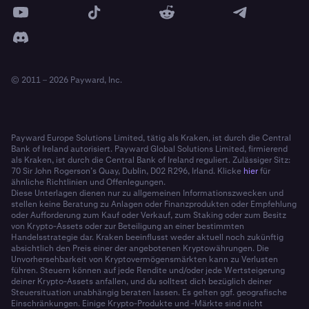
© 2011 – 2026 Payward, Inc.
Payward Europe Solutions Limited, tätig als Kraken, ist durch die Central
Bank of Ireland autorisiert. Payward Global Solutions Limited, firmierend
als Kraken, ist durch die Central Bank of Ireland reguliert. Zulässiger Sitz:
70 Sir John Rogerson’s Quay, Dublin, D02 R296, Irland. Klicke
hier
für
ähnliche Richtlinien und Offenlegungen.
Diese Unterlagen dienen nur zu allgemeinen Informationszwecken und
stellen keine Beratung zu Anlagen oder Finanzprodukten oder Empfehlung
oder Aufforderung zum Kauf oder Verkauf, zum Staking oder zum Besitz
von Krypto-Assets oder zur Beteiligung an einer bestimmten
Handelsstrategie dar. Kraken beeinflusst weder aktuell noch zukünftig
absichtlich den Preis einer der angebotenen Kryptowährungen. Die
Unvorhersehbarkeit von Kryptovermögensmärkten kann zu Verlusten
führen. Steuern können auf jede Rendite und/oder jede Wertsteigerung
deiner Krypto-Assets anfallen, und du solltest dich bezüglich deiner
Steuersituation unabhängig beraten lassen. Es gelten ggf. geografische
Einschränkungen. Einige Krypto-Produkte und -Märkte sind nicht