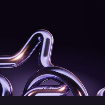
*E-Mail-Adresse
*Land
🇦🇫
Telefonnummer
Monatliches Trading-Volumen
Senden