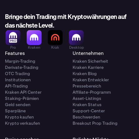
Bringe dein Trading mit Kryptowährungen auf
das nächste Level.
Pro
Kraken
Krak
Desktop
Features
Unternehmen
Margin-Trading
Kraken Sicherheit
Derivate-Trading
Kraken Karriere
OTC Trading
Kraken Blog
Institutionen
Kraken Entwickler
API-Trading
Pressebereich
Kraken API Center
Affiliate-Programm
Staking-Prämien
Asset-Listings
Geld senden
Kraken Status
Sparpläne
Support-Center
Krypto kaufen
Beschwerden
Krypto verkaufen
Breakout Prop Trading