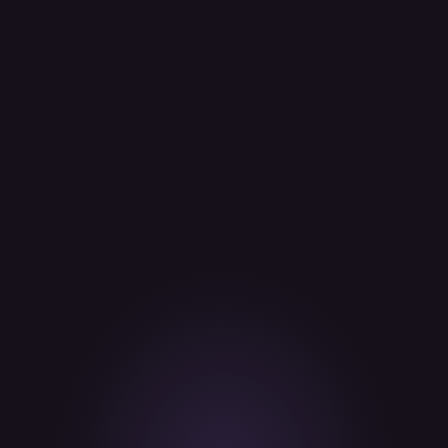
Du bist bereits ein aktiver
Trader an einer anderen
Börse?
Übertrage dein Portfolio auf Kraken, und unser VIP-Team
überprüft deine Eignung für ein maßgeschneidertes
Willkommenspaket.
Prüfe deine Berechtigung
Bitte beachte: Kraken VIP ist für individuelle Kunden vorgesehen
und ist daher nicht für institutionelle Konten verfügbar.