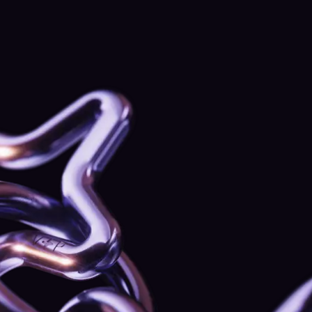
Deine Vorteile
Ein persönlicher Relationship Manager
für
individuellen, hochqualifizierten Service
Eine Ansprechperson, die weiß, wie du tradest und
was du brauchst — direkt erreichbar, ohne von Team
zu Team weitergereicht zu werden.
Schneller Plattform-Support
Direkte Hilfe, wenn etwas nicht funktioniert,
festhängt oder dringend geklärt werden muss —
ohne Warteschlangen, ohne Warten.