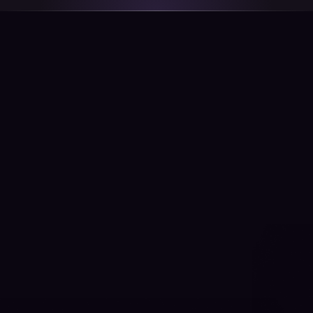
Prüfe deine
Teilnahmeberechtigung
*Vorname
*Nachname
*Hast du ein Kraken Konto?