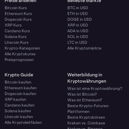
Preise ansehen
Beliebte Märkte
Bitcoin Kurs
BTC in USD
Ethereum Kurs
ETH in USD
Dogecoin Kurs
DOGE in USD
XRP Kurs
XRP in USD
Cardano Kurs
ADA in USD
Solana Kurs
SOL in USD
Litecoin Kurs
LTC in USD
Krypto-Kategorien
Alle Kryptomärkte
Alle Kryptokurse
Preisprognosen
Krypto Guide
Weiterbildung in
Kryptowährungen
Bitcoin kaufen
Ethereum kaufen
Was ist eine Kryptowährung?
Dogecoin kaufen
Was ist Bitcoin?
XRP kaufen
Was ist Ethereum?
Cardano kaufen
Beste Krypto-Futures-
Solana kaufen
Plattformen
Litecoin kaufen
Beste Kryptobörsen
Alle Kryptoleitfäden
Kraken vs. Coinbase
Kraken vs. Binance