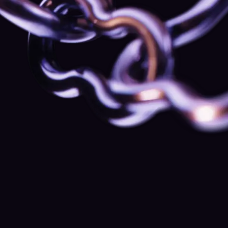
1:1-Gespräche mit dem Chefvolkswirt von
Kraken
Exklusive Briefings mit ausgewählten
Markteinblicken und persönlichem Austausch.
Frühzeitiger Zugang zu neuen Features und
Produkt-Vorschauen
Gehöre zu den Ersten, die neue Tools und Funktionen
nutzen — noch bevor sie für alle auf der Plattform
verfügbar sind.
Private Gespräche mit dem Security-Analyst-
Team
Eine persönliche 1:1-Prüfung deines Kontos, deiner
Authentifizierung und deiner Gerätesicherheit — mit