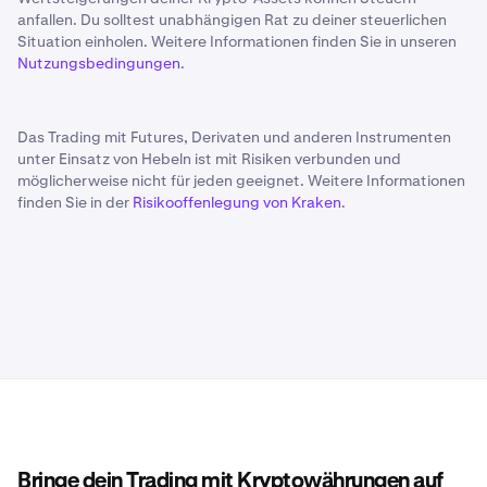
anfallen. Du solltest unabhängigen Rat zu deiner steuerlichen
Situation einholen. Weitere Informationen finden Sie in unseren
Nutzungsbedingungen
.
Transaktionen
Ethereum-Transaktionen sind digitale Nachrichten, die
Das Trading mit Futures, Derivaten und anderen Instrumenten
zwischen Benutzern im Ethereum-Netzwerk gesendet
unter Einsatz von Hebeln ist mit Risiken verbunden und
werden. Sie enthalten Informationen über Absender,
möglicherweise nicht für jeden geeignet. Weitere Informationen
Empfänger, Betrag und Gas-Preis. Jede Transaktion wird
finden Sie in der
Risikooffenlegung von Kraken
.
von einem Netzwerk von Computern, die das Netzwerk
unterhalten und als Nodes bezeichnet werden, verifiziert
und verarbeitet.
Nodes speichern Transaktionen auf der Blockchain, und
diese werden nach Bestätigung irreversibel. Ethereum-
Transaktionsgebühren, auch bekannt als Gas-Gebühren,
sind die Gebühren, die Benutzer an Validatoren zahlen
müssen, um ihre Transaktionen auf der Ethereum-
Blockchain zu verarbeiten.
Bringe dein Trading mit Kryptowährungen auf