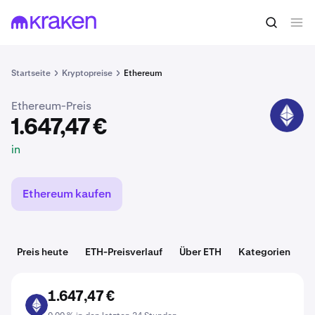
1.647,47 €
ETH kaufen
in
Startseite
Kryptopreise
Ethereum
Ethereum-Preis
ETH
1.647,47 €
in
Ethereum kaufen
Preis heute
ETH-Preisverlauf
Über ETH
Kategorien
D
1.647,47 €
ETH