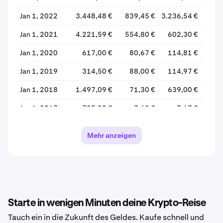
Jan 1, 2022
3.448,48 €
839,45 €
3.236,54 €
1.114
Jan 1, 2021
4.221,59 €
554,80 €
602,30 €
3.235
Jan 1, 2020
617,00 €
80,67 €
114,81 €
602
Jan 1, 2019
314,50 €
88,00 €
114,97 €
114
Jan 1, 2018
1.497,09 €
71,30 €
639,00 €
114
Jan 1, 2017
725,00 €
7,62 €
7,67 €
639
Jan 1, 2016
19,08 €
0,85 €
0,85 €
Mehr anzeigen
Jan 1, 2015
20,00 €
0,36 €
20,00 €
Starte in wenigen Minuten deine Krypto-Reise
Tauch ein in die Zukunft des Geldes. Kaufe schnell und