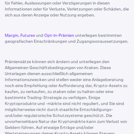
Das Ethereum-Team berechnete, dass die Inflationsrate
für Fehler, Auslassungen oder Verzögerungen in diesen
von Ether bei etwa
4 % pro Jahr
lag. Nach dem London
Informationen oder für Verluste, Verletzungen oder Schäden, die
Hardfork im Jahr 2021 und der Implementierung des
sich aus deren Anzeige oder Nutzung ergeben.
Ethereum Improvement Proposal (EIP) 1559 fügten die
Ethereum-Entwickler jedoch einen deflationären
Mechanismus hinzu.
Margin
,
Futures
und
Opt-in-Prämien
unterliegen bestimmten
geografischen Einschränkungen und Zugangsvoraussetzungen.
Immer wenn ein Ethereum-Benutzer jetzt Gas-Gebühren
zahlt, um eine Aktion abzuschließen, wird ein Teil dieser
Gebühr dauerhaft aus dem Umlauf entfernt oder
Prämiensätze können sich ändern und unterliegen den
„verbrannt“. Diese Funktion trägt dazu bei, die Ausgabe
Allgemeinen Geschäftsbedingungen von Kraken. Diese
von Ether im Umlauf zu reduzieren, und variiert je nach
Unterlagen dienen ausschließlich allgemeinen
Netzwerknutzung. Je aktiver die Ethereum-Community
Informationszwecken und stellen weder eine Anlageberatung
ist, desto mehr Gebühren zahlen sie, was dazu führt,
noch eine Empfehlung oder Aufforderung dar, Krypto-Assets zu
kaufen, zu verkaufen, zu staken oder zu halten oder eine
dass mehr ETH verbrannt wird.
bestimmte Trading-Strategie zu verfolgen. Einige
Nach der The Merge-Phase des Ethereum 2.0-Netzwerk-
Kryptoprodukte und -märkte sind nicht reguliert, und Sie sind
möglicherweise nicht durch staatliche Entschädigungs-
Upgrades verzeichnete Ethereum eine
jährliche
und/oder regulatorische Schutzsysteme geschützt. Die
Reduzierung von 88,7 %
bei der Ausgabe von ETH.
unvorhersehbare Natur der Kryptomärkte kann zum Verlust von
Dennoch betrachten viele ETH noch nicht als
Geldern führen. Auf etwaige Erträge und/oder
deflationären Vermögenswert.
Wertsteigerungen deiner Krypto-Assets können Steuern