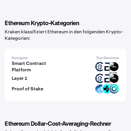
Ethereum Krypto-Kategorien
Kraken klassifiziert Ethereum in den folgenden Krypto-
Kategorien:
Kategorie
Top-Gewinner
Smart Contract
PAW
EVR
GINI
Platform
Layer 1
PAW
EVR
GINI
Proof of Stake
OPT
CTSI
KMD
Ethereum Dollar-Cost-Averaging-Rechner