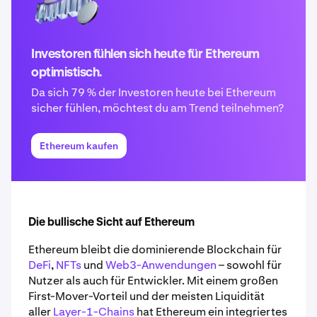
Investoren fühlen sich heute für Ethereum
optimistisch.
Da sich 79 % der Investoren heute bei Ethereum
sicher fühlen, möchtest du am Trend teilnehmen?
Ethereum kaufen
Die bullische Sicht auf Ethereum
Ethereum bleibt die dominierende Blockchain für
DeFi
,
NFTs
und
Web3-Anwendungen
– sowohl für
Nutzer als auch für Entwickler. Mit einem großen
First-Mover-Vorteil und der meisten Liquidität
aller
Layer-1-Chains
hat Ethereum ein integriertes