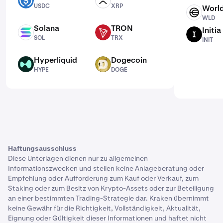
EVM stellt außerdem sicher, dass jeder Knoten im
USDC
XRP
USDC
XRP
Worl
Netzwerk denselben Code ausführt – dies garantiert,
WLD
WLD
dass das Netzwerk zuverlässig und sicher bleibt.
Solana
TRON
Initia
SOL
TRX
INIT
SOL
TRX
INIT
Eines der Hauptmerkmale der EVM ist ihre Fähigkeit,
komplexe Berechnungen zu verarbeiten. Diese Fähigkeit
Hyperliquid
Dogecoin
macht sie zu einem leistungsstarken „Turing-
HYPE
DOGE
HYPE
DOGE
vollständigen“ Tool für Entwickler, die jede Art von dApp
erstellen.
Tokenomics
Haftungsausschluss
Vor The Merge war Ethereum eine inflationäre Währung,
Diese Unterlagen dienen nur zu allgemeinen
was bedeutet, dass das Angebot an ETH mit der Zeit
Informationszwecken und stellen keine Anlageberatung oder
zunahm. Im Gegensatz zu Bitcoin, das ein maximales
Empfehlung oder Aufforderung zum Kauf oder Verkauf, zum
Angebot von 21 Millionen Einheiten hat, gibt es keine
Staking oder zum Besitz von Krypto-Assets oder zur Beteiligung
Begrenzung für die Anzahl der ETH-Tokens, die in Umlauf
an einer bestimmten Trading-Strategie dar. Kraken übernimmt
gebracht werden können.
keine Gewähr für die Richtigkeit, Vollständigkeit, Aktualität,
Eignung oder Gültigkeit dieser Informationen und haftet nicht