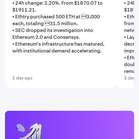
• 24h change: 2.20%. From $1870.07 to
• 24h 
$1911.21.
$1871
• Ethtry purchased 500 ETH at 3,000
• Ethe
each, totaling 31.5 million.
from o
• SEC dropped its investigation into
networ
Ethereum 2.0 and Consensys.
• Laye
• Ethereum's infrastructure has matured,
decrea
with institutional demand accelerating.
improv
• Ethe
double
remain
1 day ago
2 days