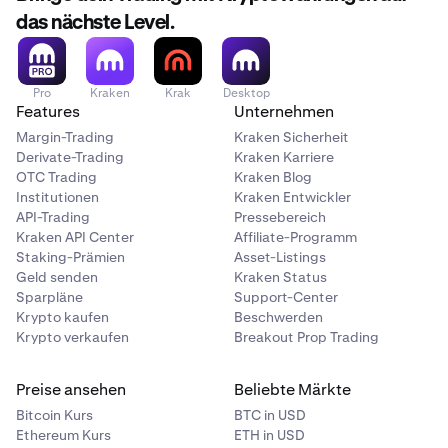
das nächste Level.
Gas
Gas ist eine Maßeinheit für die Rechenressourcen, die
Pro
Kraken
Krak
Desktop
zur Ausführung einer Transaktion oder zur Ausführung
Features
Unternehmen
eines Smart Contracts im Ethereum-Netzwerk
Margin-Trading
Kraken Sicherheit
erforderlich sind. Benutzer zahlen Gas in Ether. Die für
Derivate-Trading
Kraken Karriere
eine Transaktion oder einen Smart Contract
OTC Trading
Kraken Blog
erforderliche Gas-Menge hängt von ihrer Komplexität
Institutionen
Kraken Entwickler
und der benötigten Rechenleistung ab. Das Netzwerk
API-Trading
Pressebereich
selbst legt den Gas-Preis fest, der je nach Nachfrage und
Kraken API Center
Affiliate-Programm
Netzwerküberlastung schwanken kann.
Staking-Prämien
Asset-Listings
Geld senden
Kraken Status
Sparpläne
Support-Center
Krypto kaufen
Beschwerden
Krypto verkaufen
Breakout Prop Trading
Speicherung
Wie bei allen anderen Arten von Kryptowährungen ist es
Preise ansehen
Beliebte Märkte
wichtig zu wissen, wie und wo Sie Ihre Ether (ETH) sicher
Bitcoin Kurs
BTC in USD
aufbewahren können. Im Großen und Ganzen gibt es
Ethereum Kurs
ETH in USD