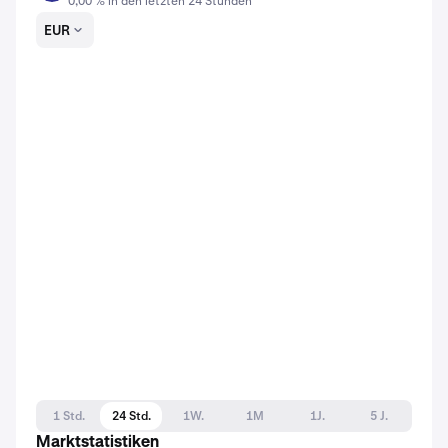
0,00 % in den letzten 24 Stunden
EUR
1 Std.
24 Std.
1W.
1M
1J.
5 J.
Marktstatistiken