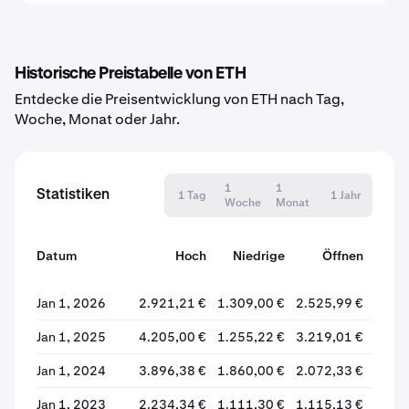
Historische Preistabelle von ETH
Entdecke die Preisentwicklung von ETH nach Tag,
Woche, Monat oder Jahr.
1
1
Statistiken
1 Tag
1 Jahr
Woche
Monat
Datum
Hoch
Niedrige
Öffnen
Schl
Jan 1, 2026
2.921,21 €
1.309,00 €
2.525,99 €
1.646
Jan 1, 2025
4.205,00 €
1.255,22 €
3.219,01 €
2.525
Jan 1, 2024
3.896,38 €
1.860,00 €
2.072,33 €
3.219
Jan 1, 2023
2.234,34 €
1.111,30 €
1.115,13 €
2.071