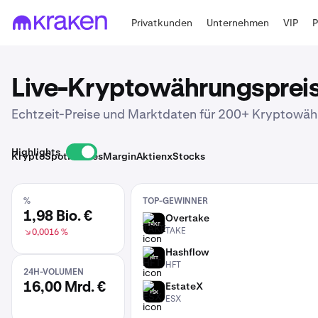
Privatkunden
Unternehmen
VIP
Live-Kryptowährungsprei
Echtzeit-Preise und Marktdaten für 200+ Kryptowäh
Highlights
Krypto
Spot
Futures
Margin
Aktien
xStocks
%
TOP-GEWINNER
1,98 Bio. €
Overtake
TAKE
TAKE
0,0016 %
Hashflow
HFT
HFT
24H-VOLUMEN
EstateX
16,00 Mrd. €
ESX
ESX