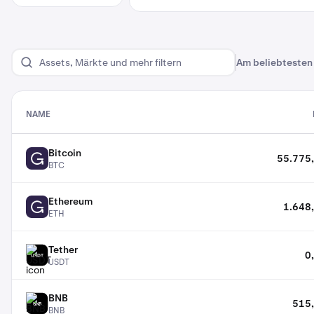
Am beliebtesten
NAME
Eine Tabelle mit Krypto-Assets und den zugehörigen Informationen
Bitcoin
55.775,
BTC
BTC
Ethereum
1.648
ETH
ETH
Tether
0
USDT
USDT
BNB
515,
BNB
BNB