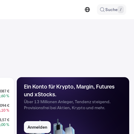
Suche
/
Ein Konto für Krypto, Margin, Futures
087 €
und xStocks.
9,60 %
Über 13 Millionen Anleger, Tendenz steigend.
0094 €
Provisionsfrei bei Aktien, Krypto und mehr.
3,10 %
8,57 €
0,00 %
Anmelden