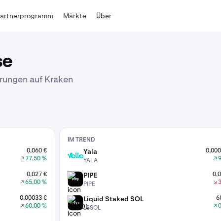
Partnerprogramm
Märkte
Über
se
rungen auf Kraken
IM TREND
0,060 €
0,000
Yala
YALA
77,50 %
YALA
0,027 €
0,
PIPE
PIPE
65,00 %
PIPE
0,00033 €
6
Liquid Staked SOL
LSSOL
60,00 %
LSSOL