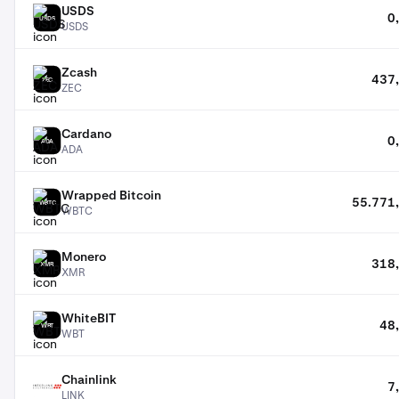
USDS
0
USDS
USDS
Zcash
437,
ZEC
ZEC
Cardano
0
ADA
ADA
Wrapped Bitcoin
55.771,
WBTC
WBTC
Monero
318,
XMR
XMR
WhiteBIT
48
WBT
WBT
Chainlink
7
LINK
LINK