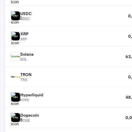
USDC
0
USDC
USDC
XRP
0
XRP
XRP
Solana
63
SOL
SOL
TRON
0
TRX
TRX
Hyperliquid
48
HYPE
HYPE
Dogecoin
0,
DOGE
DOGE