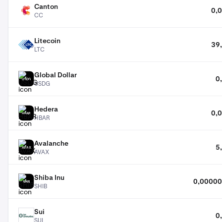
Canton
0,
CC
CC
Litecoin
39
LTC
LTC
Global Dollar
0
USDG
USDG
Hedera
0,
HBAR
HBAR
Avalanche
5
AVAX
AVAX
Shiba Inu
0,00000
SHIB
SHIB
Sui
0
SUI
SUI