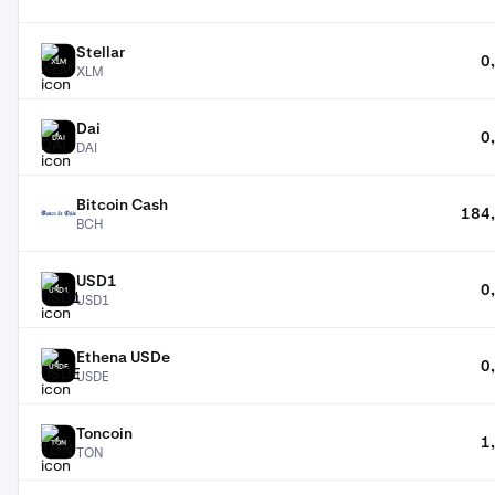
Stellar
0
XLM
XLM
Dai
0
DAI
DAI
Bitcoin Cash
184,
BCH
BCH
USD1
0
USD1
USD1
Ethena USDe
0
USDE
USDE
Toncoin
1
TON
TON