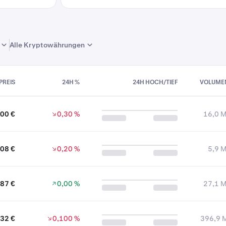
Alle Kryptowährungen
PREIS
24H %
24H HOCH/TIEF
VOLUME
00 €
0,30 %
16,0 M
,08 €
0,20 %
5,9 M
,87 €
0,00 %
27,1 M
32 €
0,100 %
396,9 M