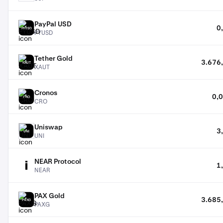
PayPal USD
0
PYUSD
PYUSD
Tether Gold
3.676
XAUT
XAUT
Cronos
0,
CRO
CRO
Uniswap
3
UNI
UNI
NEAR Protocol
1
NEAR
NEAR
PAX Gold
3.685
PAXG
PAXG