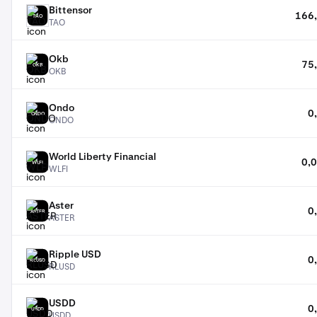
Bittensor
166,
TAO
TAO
Okb
75
OKB
OKB
Ondo
0
ONDO
ONDO
World Liberty Financial
0,
WLFI
WLFI
Aster
0
ASTER
ASTER
Ripple USD
0
RLUSD
RLUSD
USDD
0
USDD
USDD