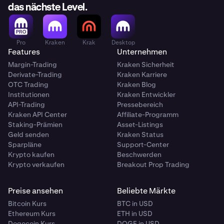
das nächste Level.
Pro
Kraken
Krak
Desktop
Features
Unternehmen
Margin-Trading
Kraken Sicherheit
Derivate-Trading
Kraken Karriere
OTC Trading
Kraken Blog
Institutionen
Kraken Entwickler
API-Trading
Pressebereich
Kraken API Center
Affiliate-Programm
Staking-Prämien
Asset-Listings
Geld senden
Kraken Status
Sparpläne
Support-Center
Krypto kaufen
Beschwerden
Krypto verkaufen
Breakout Prop Trading
Preise ansehen
Beliebte Märkte
Bitcoin Kurs
BTC in USD
Ethereum Kurs
ETH in USD
Dogecoin Kurs
DOGE in USD