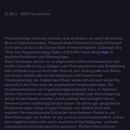
© 2011 – 2026 Payward, Inc.
Payward Europe Solutions Limited, tätig als Kraken, ist durch die Central
Bank of Ireland autorisiert. Payward Global Solutions Limited, firmierend
als Kraken, ist durch die Central Bank of Ireland reguliert. Zulässiger Sitz:
70 Sir John Rogerson’s Quay, Dublin, D02 R296, Irland. Klicke
hier
für
ähnliche Richtlinien und Offenlegungen.
Diese Unterlagen dienen nur zu allgemeinen Informationszwecken und
stellen keine Beratung zu Anlagen oder Finanzprodukten oder Empfehlung
oder Aufforderung zum Kauf oder Verkauf, zum Staking oder zum Besitz
von Krypto-Assets oder zur Beteiligung an einer bestimmten
Handelsstrategie dar. Kraken beeinflusst weder aktuell noch zukünftig
absichtlich den Preis einer der angebotenen Kryptowährungen. Die
Unvorhersehbarkeit von Kryptovermögensmärkten kann zu Verlusten
führen. Steuern können auf jede Rendite und/oder jede Wertsteigerung
deiner Krypto-Assets anfallen, und du solltest dich bezüglich deiner
Steuersituation unabhängig beraten lassen. Es gelten ggf. geografische
Einschränkungen. Einige Krypto-Produkte und -Märkte sind nicht
reguliert. Der regulatorische Status der verschiedenen Produkte und
Dienstleistungen von Kraken ist von Land zu Land unterschiedlich, und du
bist möglicherweise nicht durch staatliche Entschädigungs- und/oder
regulatorische Schutzprogramme geschützt. Weitere Informationen