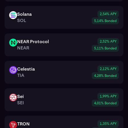
Solana
2,54% APY
SOL
SOL
5,14% Bonded
NEAR Protocol
2,52% APY
NEAR
NEAR
5,11% Bonded
Celestia
2,12% APY
TIA
TIA
4,28% Bonded
Sei
1,99% APY
SEI
SEI
4,01% Bonded
TRON
1,35% APY
TRX