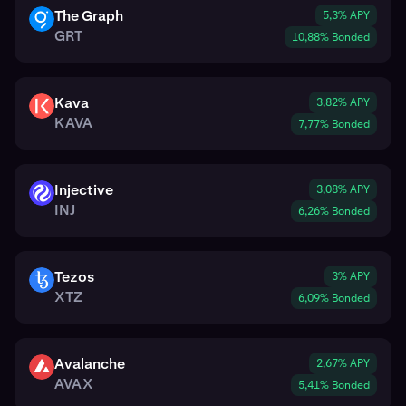
The Graph
5,3% APY
GRT
GRT
10,88% Bonded
Kava
3,82% APY
KAVA
KAVA
7,77% Bonded
Injective
3,08% APY
INJ
INJ
6,26% Bonded
Tezos
3% APY
XTZ
XTZ
6,09% Bonded
Avalanche
2,67% APY
AVAX
AVAX
5,41% Bonded