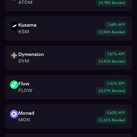
ATOM
19,78% Bonded
Kusama
7,68% APY
KSM
KSM
15,94% Bonded
Dymension
7,67% APY
DYM
DYM
15,92% Bonded
Flow
7,41% APY
FLOW
FLOW
15,37% Bonded
Monad
5,65% APY
MON
MON
11,61% Bonded