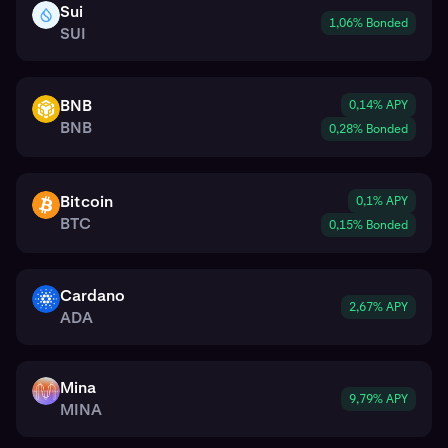
Sui
SUI
1,06% Bonded
SUI
BNB
0,14% APY
BNB
BNB
0,28% Bonded
Bitcoin
0,1% APY
BTC
BTC
0,15% Bonded
Cardano
ADA
2,67% APY
ADA
Mina
MINA
9,79% APY
MINA