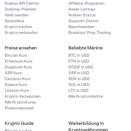
Kraken API Center
Affiliate-Programm
Staking-Prämien
Asset-Listings
Geld senden
Kraken Status
Sparpläne
Support-Center
Krypto kaufen
Beschwerden
Krypto verkaufen
Breakout Prop Trading
Preise ansehen
Beliebte Märkte
Bitcoin Kurs
BTC in USD
Ethereum Kurs
ETH in USD
Dogecoin Kurs
DOGE in USD
XRP Kurs
XRP in USD
Cardano Kurs
ADA in USD
Solana Kurs
SOL in USD
Litecoin Kurs
LTC in USD
Krypto-Kategorien
Alle Kryptomärkte
Alle Kryptokurse
Preisprognosen
Krypto Guide
Weiterbildung in
Kryptowährungen
Bitcoin kaufen