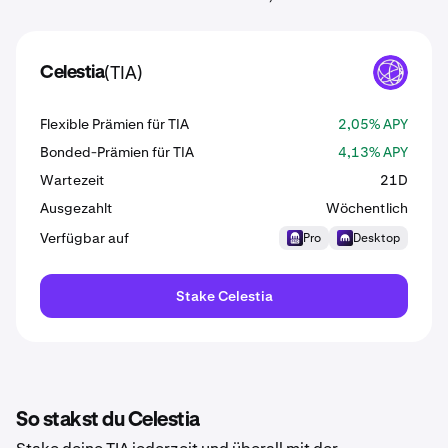
(TIA)
Celestia
TIA
Flexible Prämien für TIA
2,05% APY
Bonded-Prämien für TIA
4,13% APY
Wartezeit
21D
Ausgezahlt
Wöchentlich
Verfügbar auf
Pro
Desktop
Stake Celestia
So stakst du Celestia