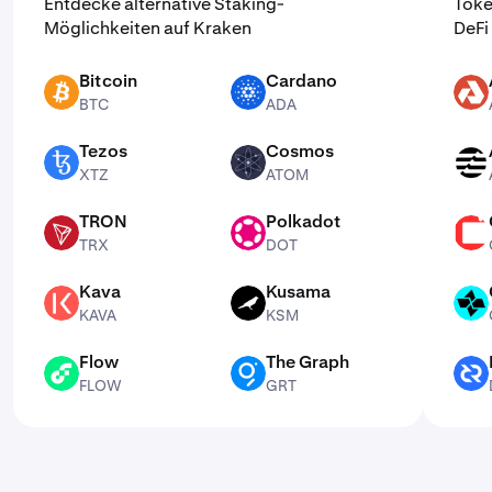
Entdecke alternative Staking-
Toke
Möglichkeiten auf Kraken
DeFi
Bitcoin
Cardano
BTC
ADA
AKT
BTC
ADA
Tezos
Cosmos
XTZ
ATOM
APT
XTZ
ATOM
TRON
Polkadot
TRX
DOT
CSPR
TRX
DOT
Kava
Kusama
KAVA
KSM
CTSI
KAVA
KSM
Flow
The Graph
FLOW
GRT
DCR
FLOW
GRT