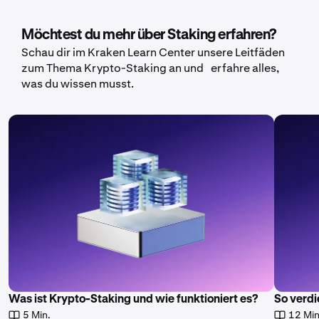
Möchtest du mehr über Staking erfahren?
Schau dir im Kraken Learn Center unsere Leitfäden
zum Thema Krypto-Staking an und erfahre alles,
was du wissen musst.
Was ist Krypto-Staking und wie funktioniert es?
So verd
5 Min.
12 Min