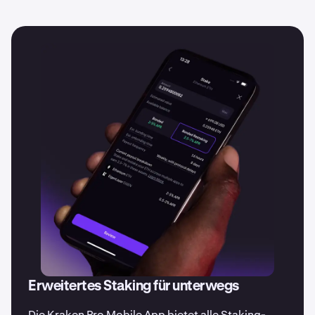
Kryptowährungen für das Staking hinzuzufügen. Melde
dich an, um E-Mail-Benachrichtigungen zu erhalten oder
folge uns in den sozialen Medien, um keine Updates zu
verpassen.
Erweitertes Staking für unterwegs
Die Kraken Pro Mobile App bietet alle Staking-