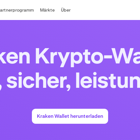
Partnerprogramm
Märkte
Über
ken Krypto-Wal
 sicher, leist
Kraken Wallet herunterladen