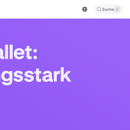
Suche
/
let:
ungsstark