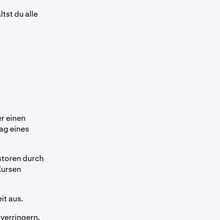
tst du alle
er einen
ag eines
storen durch
Kursen
it aus.
 verringern,