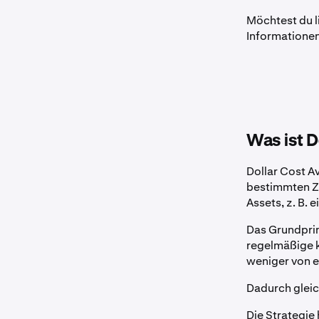
Möchtest du li
Informationen
Was ist D
Dollar Cost Av
bestimmten Ze
Assets, z. B. e
Das Grundprin
regelmäßige k
weniger von e
Dadurch gleic
Die Strategie