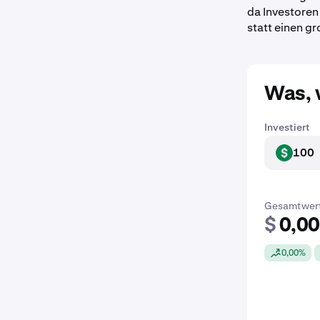
da Investoren
statt einen g
Was, 
Investiert
100
USD
Gesamtwer
$
0,0
0,00%