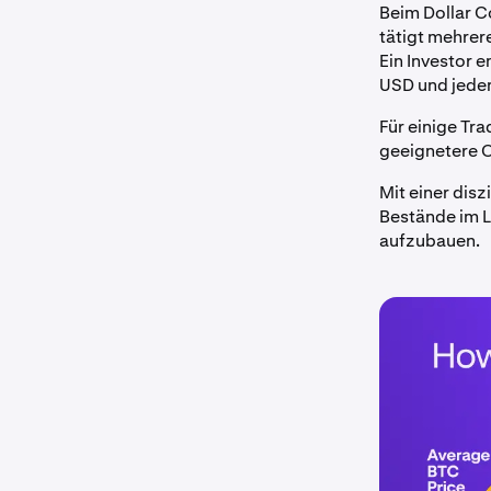
Beim Dollar Co
tätigt mehrer
Ein Investor 
USD und jede
Für einige Tr
geeignetere O
Mit einer dis
Bestände im L
aufzubauen.