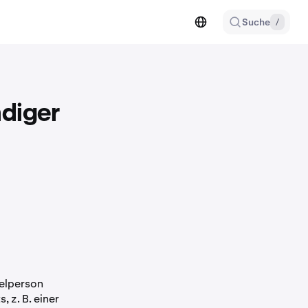
Suche
/
ndiger
zelperson
 z. B. einer