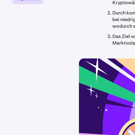
Kryptowäh
Durch kont
bei niedr
wodurch si
Das Ziel v
Marktvolat