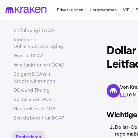
Privatkunden
Unternehmen
VIP
Einführung in DCA
Video über
Dollar Cost Averaging
Dollar
Was ist DCA?
Leitfa
Wie funktioniert DCA?
So geht DCA mit
Kryptowährungen
Von Kra
DCA und Timing
10 Mi
Vorteile von DCA
Nachteile von DCA
Wichtige
Bist du bereit für DCA?
Dollar-Cos
regelmäßig
Registrieren