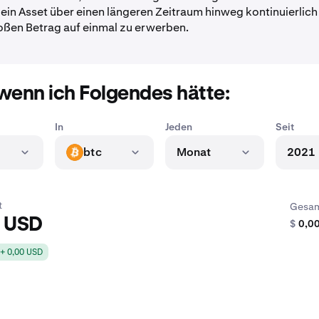
 ein Asset über einen längeren Zeitraum hinweg kontinuierlic
roßen Betrag auf einmal zu erwerben.
wenn ich Folgendes hätte:
In
Jeden
Seit
btc
Monat
2021
BTC
t
Gesam
0 USD
$
0,0
+ 0,00 USD