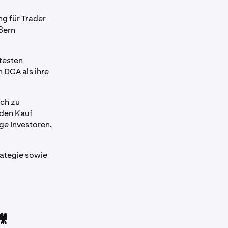
ng für Trader
ößern
testen
 DCA als ihre
ich zu
nden Kauf
ge Investoren,
rategie sowie
🎥