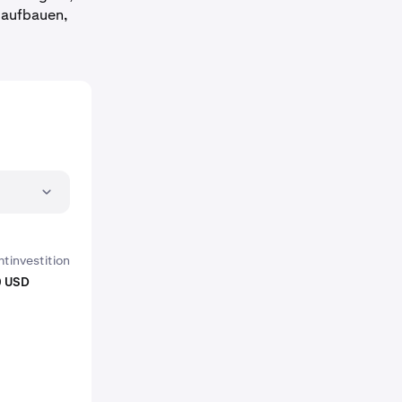
h aufbauen,
tinvestition
0 USD