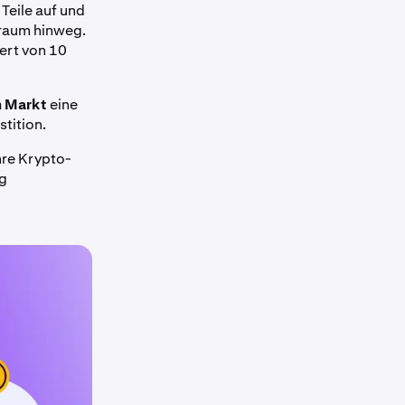
 Teile auf und
traum hinweg.
ert von 10
m Markt
eine
stition.
hre Krypto-
ig