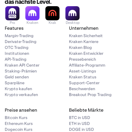
das nächste Level.
Pro
Kraken
Krak
Desktop
Features
Unternehmen
Margin-Trading
Kraken Sicherheit
Derivate-Trading
Kraken Karriere
OTC Trading
Kraken Blog
Institutionen
Kraken Entwickler
API-Trading
Pressebereich
Kraken API Center
Affiliate-Programm
Staking-Prämien
Asset-Listings
Geld senden
Kraken Status
Sparpläne
Support-Center
Krypto kaufen
Beschwerden
Krypto verkaufen
Breakout Prop Trading
Preise ansehen
Beliebte Märkte
Bitcoin Kurs
BTC in USD
Ethereum Kurs
ETH in USD
Dogecoin Kurs
DOGE in USD