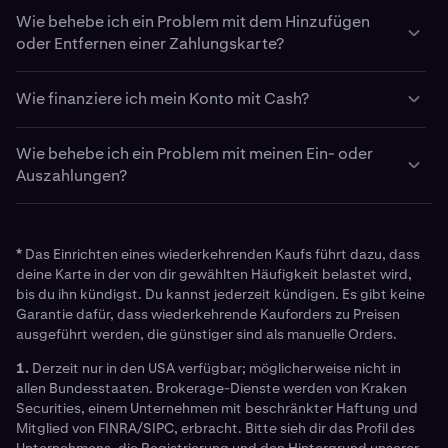
Es gibt
diverse Gründe
, aus denen eine
Wie behebe ich ein Problem mit dem Hinzufügen
Kartentransaktion fehlschlagen kann. Die Liste dieser
oder Entfernen einer Zahlungskarte?
Gründe ist nicht vollständig. Kontaktiere daher bitte
unser Support-Team
, wenn deine Karte weiterhin nicht
Bitte lies die Anweisungen
hier
und erfahre, wie du eine
funktioniert.
Wie finanziere ich mein Konto mit Cash?
Zahlungskarte hinzufügst.
Sobald du
verifiziert wurdest
, kannst du Mittel auf dein
Wenn du Probleme beim Löschen einer Karte hast, dann
Wie behebe ich ein Problem mit meinen Ein- oder
Konto einzahlen, um Kryptowährungen zu kaufen. Folge
denke bitte daran, dass deine Karten- und Bankdaten
Auszahlungen?
diesen
schrittweisen Anleitungen
und lerne, wie du Cash
nicht bearbeitet werden können, wenn sie einmal
auf dein Konto einzahlst.
gespeichert wurden. Du musst die gespeicherten
Lies dir die Anweisungen
hier
durch. Hier erfährst du
Informationen löschen und sie dann bei Bedarf mit den
auch, warum sie in der Warteschleife sein könnte.
aktualisierten Informationen wieder hinzufügen. Um
*
Das Einrichten eines wiederkehrenden Kaufs führt dazu, dass
Karten- oder Bankdaten zu löschen, klickst du auf das
Bearbeitungszeiten
können die Ankunft einer Ein- oder
deine Karte in der von dir gewählten Häufigkeit belastet wird,
Profilsymbol in der oberen linken Ecke deines
Auszahlung beeinflussen.
bis du ihn kündigst. Du kannst jederzeit kündigen. Es gibt keine
Befolge diese Schritte
, wenn
Garantie dafür, dass wiederkehrende Kauforders zu Preisen
Bildschirms und dann auf „Zahlungsmethoden“. Wähle
deine Ein- oder Auszahlung nicht innerhalb des
ausgeführt werden, die günstiger sind als manuelle Orders.
das Konto, das du löschen möchtest, schiebe es nach
geschätzten Zeitrahmens eintrifft.
links und klicke dann auf „Entfernen“.
1.
Derzeit nur in den USA verfügbar; möglicherweise nicht in
allen Bundesstaaten. Brokerage-Dienste werden von Kraken
Securities, einem Unternehmen mit beschränkter Haftung und
Mitglied von FINRA/SIPC, erbracht. Bitte sieh dir das Profil des
Unternehmens, die Registrierung und den Hintergrund unserer