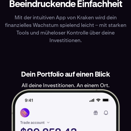
Beeindruckende Einfachheit
ai16z
USDS
AI16Z
USDS
Dai
DAI
Fartcoin
FARTCOIN
PayPal USD
Griff
PYU
TRON
TRX
Tez
USDG
USDC
USDC
S
USDC
DAI
FARTCOIN
TRX
PYUSD
GRIFFAIN
XTZ
0,00026 €
0,86 €
0,00 %
-5,81 %
0,86 €
0,11 €
0,00 %
-1,50 %
0,86 €
0,00 %
0,00
⁦1,35%⁩ APR
⁦3%⁩ 
Mit der intuitiven App von Kraken wird dein
finanzielles Wachstum spielend leicht – mit starken
Tools und müheloser Kontrolle über deine
Investitionen.
Dein Portfolio auf einen Blick
All deine Investitionen. An einem Ort.