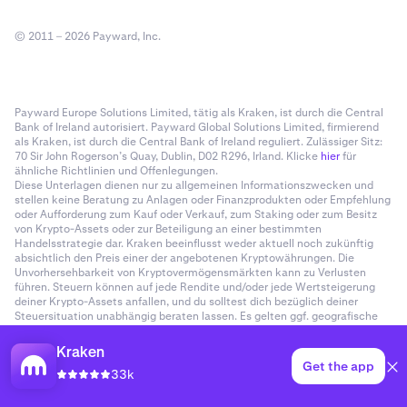
© 2011 – 2026 Payward, Inc.
Payward Europe Solutions Limited, tätig als Kraken, ist durch die Central
Bank of Ireland autorisiert. Payward Global Solutions Limited, firmierend
als Kraken, ist durch die Central Bank of Ireland reguliert. Zulässiger Sitz:
70 Sir John Rogerson’s Quay, Dublin, D02 R296, Irland. Klicke
hier
für
ähnliche Richtlinien und Offenlegungen.
Diese Unterlagen dienen nur zu allgemeinen Informationszwecken und
stellen keine Beratung zu Anlagen oder Finanzprodukten oder Empfehlung
oder Aufforderung zum Kauf oder Verkauf, zum Staking oder zum Besitz
von Krypto-Assets oder zur Beteiligung an einer bestimmten
Handelsstrategie dar. Kraken beeinflusst weder aktuell noch zukünftig
absichtlich den Preis einer der angebotenen Kryptowährungen. Die
Unvorhersehbarkeit von Kryptovermögensmärkten kann zu Verlusten
führen. Steuern können auf jede Rendite und/oder jede Wertsteigerung
deiner Krypto-Assets anfallen, und du solltest dich bezüglich deiner
Steuersituation unabhängig beraten lassen. Es gelten ggf. geografische
Einschränkungen. Einige Krypto-Produkte und -Märkte sind nicht
reguliert. Der regulatorische Status der verschiedenen Produkte und
Kraken
Dienstleistungen von Kraken ist von Land zu Land unterschiedlich, und du
Get the app
33k
bist möglicherweise nicht durch staatliche Entschädigungs- und/oder
regulatorische Schutzprogramme geschützt. Weitere Informationen
findest du in den länderspezifischen gesetzlichen Hinweisen (
hier
).