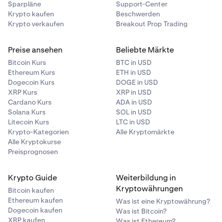
Sparpläne
Support-Center
Krypto kaufen
Beschwerden
Krypto verkaufen
Breakout Prop Trading
Preise ansehen
Beliebte Märkte
Bitcoin Kurs
BTC in USD
Ethereum Kurs
ETH in USD
Dogecoin Kurs
DOGE in USD
XRP Kurs
XRP in USD
Cardano Kurs
ADA in USD
Solana Kurs
SOL in USD
Litecoin Kurs
LTC in USD
Krypto-Kategorien
Alle Kryptomärkte
Alle Kryptokurse
Preisprognosen
Krypto Guide
Weiterbildung in
Kryptowährungen
Bitcoin kaufen
Ethereum kaufen
Was ist eine Kryptowährung?
Dogecoin kaufen
Was ist Bitcoin?
XRP kaufen
Was ist Ethereum?