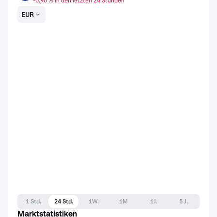
-0,90 % in den letzten 24 Stunden
EUR
1 Std.
24 Std.
1W.
1M
1J.
5 J.
Marktstatistiken