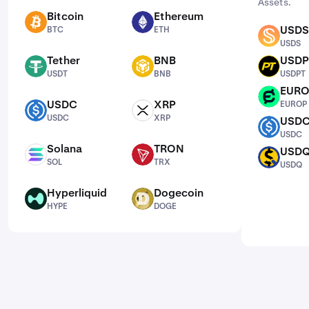
Assets.
Bitcoin
Ethereum
BTC
ETH
USDS
BTC
ETH
USDS
USDS
Tether
BNB
USDP
USDT
BNB
USDPT
USDT
BNB
USDPT
EUR
EUROP
USDC
XRP
EUROP
USDC
XRP
USDC
XRP
USD
USDC
USDC
Solana
TRON
USD
SOL
TRX
USDQ
SOL
TRX
USDQ
Hyperliquid
Dogecoin
HYPE
DOGE
HYPE
DOGE