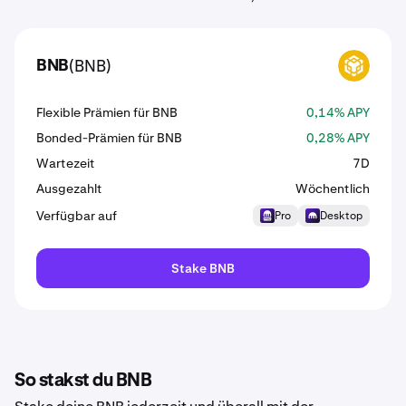
(BNB)
BNB
BNB
Flexible Prämien für BNB
0,14% APY
Bonded-Prämien für BNB
0,28% APY
Wartezeit
7D
Ausgezahlt
Wöchentlich
Verfügbar auf
Pro
Desktop
Stake BNB
So stakst du BNB