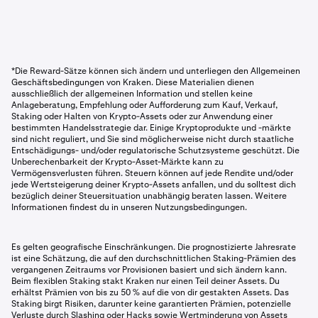
*Die Reward-Sätze können sich ändern und unterliegen den Allgemeinen
Geschäftsbedingungen von Kraken. Diese Materialien dienen
ausschließlich der allgemeinen Information und stellen keine
Anlageberatung, Empfehlung oder Aufforderung zum Kauf, Verkauf,
Staking oder Halten von Krypto-Assets oder zur Anwendung einer
bestimmten Handelsstrategie dar. Einige Kryptoprodukte und -märkte
sind nicht reguliert, und Sie sind möglicherweise nicht durch staatliche
Entschädigungs- und/oder regulatorische Schutzsysteme geschützt. Die
Unberechenbarkeit der Krypto-Asset-Märkte kann zu
Vermögensverlusten führen. Steuern können auf jede Rendite und/oder
jede Wertsteigerung deiner Krypto-Assets anfallen, und du solltest dich
bezüglich deiner Steuersituation unabhängig beraten lassen. Weitere
Informationen findest du in unseren Nutzungsbedingungen.
Es gelten geografische Einschränkungen. Die prognostizierte Jahresrate
ist eine Schätzung, die auf den durchschnittlichen Staking-Prämien des
vergangenen Zeitraums vor Provisionen basiert und sich ändern kann.
Beim flexiblen Staking stakt Kraken nur einen Teil deiner Assets. Du
erhältst Prämien von bis zu 50 % auf die von dir gestakten Assets. Das
Staking birgt Risiken, darunter keine garantierten Prämien, potenzielle
Verluste durch Slashing oder Hacks sowie Wertminderung von Assets