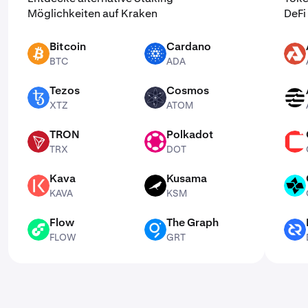
Möglichkeiten auf Kraken
DeFi
Bitcoin
Cardano
BTC
ADA
AKT
BTC
ADA
Tezos
Cosmos
XTZ
ATOM
APT
XTZ
ATOM
TRON
Polkadot
TRX
DOT
CSPR
TRX
DOT
Kava
Kusama
KAVA
KSM
CTSI
KAVA
KSM
Flow
The Graph
FLOW
GRT
DCR
FLOW
GRT