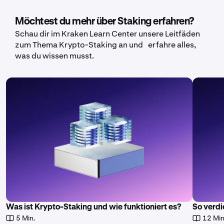
Möchtest du mehr über Staking erfahren?
Schau dir im Kraken Learn Center unsere Leitfäden
zum Thema Krypto-Staking an und erfahre alles,
was du wissen musst.
Was ist Krypto-Staking und wie funktioniert es?
So verd
5 Min.
12 Min