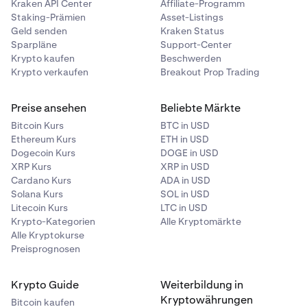
Kraken API Center
Affiliate-Programm
Staking-Prämien
Asset-Listings
Geld senden
Kraken Status
Sparpläne
Support-Center
Krypto kaufen
Beschwerden
Krypto verkaufen
Breakout Prop Trading
Preise ansehen
Beliebte Märkte
Bitcoin Kurs
BTC in USD
Ethereum Kurs
ETH in USD
Dogecoin Kurs
DOGE in USD
XRP Kurs
XRP in USD
Cardano Kurs
ADA in USD
Solana Kurs
SOL in USD
Litecoin Kurs
LTC in USD
Krypto-Kategorien
Alle Kryptomärkte
Alle Kryptokurse
Preisprognosen
Krypto Guide
Weiterbildung in
Kryptowährungen
Bitcoin kaufen