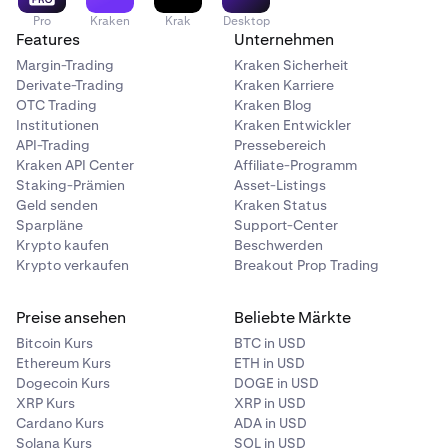
Pro
Kraken
Krak
Desktop
Features
Unternehmen
Margin-Trading
Kraken Sicherheit
Derivate-Trading
Kraken Karriere
OTC Trading
Kraken Blog
Institutionen
Kraken Entwickler
API-Trading
Pressebereich
Kraken API Center
Affiliate-Programm
Staking-Prämien
Asset-Listings
Geld senden
Kraken Status
Sparpläne
Support-Center
Krypto kaufen
Beschwerden
Krypto verkaufen
Breakout Prop Trading
Preise ansehen
Beliebte Märkte
Bitcoin Kurs
BTC in USD
Ethereum Kurs
ETH in USD
Dogecoin Kurs
DOGE in USD
XRP Kurs
XRP in USD
Cardano Kurs
ADA in USD
Solana Kurs
SOL in USD