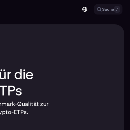
Suche
/
ür die
ETPs
hmark-Qualität zur
rypto-ETPs.