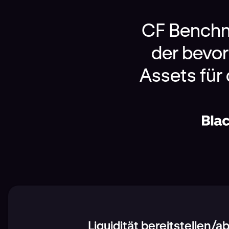
CF Benchm
der bevor
Assets für
Liquidität bereitstellen/a