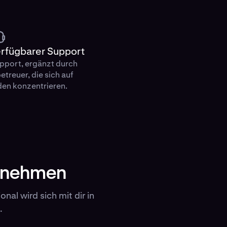
erfügbarer Support
port, ergänzt durch
treuer, die sich auf
nden konzentrieren.
ufnehmen
nal wird sich mit dir in
.