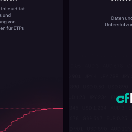
oliquidität
s und
Daten un
zung von
Unterstützu
en für ETPs