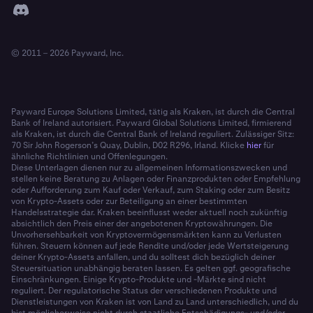
© 2011 – 2026 Payward, Inc.
Payward Europe Solutions Limited, tätig als Kraken, ist durch die Central
Bank of Ireland autorisiert. Payward Global Solutions Limited, firmierend
als Kraken, ist durch die Central Bank of Ireland reguliert. Zulässiger Sitz:
70 Sir John Rogerson’s Quay, Dublin, D02 R296, Irland. Klicke
hier
für
ähnliche Richtlinien und Offenlegungen.
Diese Unterlagen dienen nur zu allgemeinen Informationszwecken und
stellen keine Beratung zu Anlagen oder Finanzprodukten oder Empfehlung
oder Aufforderung zum Kauf oder Verkauf, zum Staking oder zum Besitz
von Krypto-Assets oder zur Beteiligung an einer bestimmten
Handelsstrategie dar. Kraken beeinflusst weder aktuell noch zukünftig
absichtlich den Preis einer der angebotenen Kryptowährungen. Die
Unvorhersehbarkeit von Kryptovermögensmärkten kann zu Verlusten
führen. Steuern können auf jede Rendite und/oder jede Wertsteigerung
deiner Krypto-Assets anfallen, und du solltest dich bezüglich deiner
Steuersituation unabhängig beraten lassen. Es gelten ggf. geografische
Einschränkungen. Einige Krypto-Produkte und -Märkte sind nicht
reguliert. Der regulatorische Status der verschiedenen Produkte und
Dienstleistungen von Kraken ist von Land zu Land unterschiedlich, und du