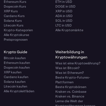
Ethereum Kurs
ETH in USD
Dogecoin Kurs
DOGE in USD
XRP Kurs
XRP in USD
Cardano Kurs
ADA in USD
Solana Kurs
SOL in USD
Litecoin Kurs
LTC in USD
Krypto-Kategorien
Alle Kryptomärkte
Alle Kryptokurse
Preisprognosen
Krypto Guide
Weiterbildung in
Kryptowährungen
Bitcoin kaufen
Ethereum kaufen
Was ist eine Kryptowährung?
Dogecoin kaufen
Was ist Bitcoin?
XRP kaufen
Was ist Ethereum?
Cardano kaufen
Beste Krypto-Futures-
Solana kaufen
Plattformen
Litecoin kaufen
Beste Kryptobörsen
Alle Kryptoleitfäden
Kraken vs. Coinbase
Kraken vs. Binance
Lerne die Welt der
Kryptowährungen kennen