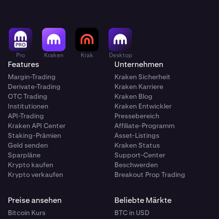
Pro
Kraken
Krak
Desktop
Features
Unternehmen
Margin-Trading
Kraken Sicherheit
Derivate-Trading
Kraken Karriere
OTC Trading
Kraken Blog
Institutionen
Kraken Entwickler
API-Trading
Pressebereich
Kraken API Center
Affiliate-Programm
Staking-Prämien
Asset-Listings
Geld senden
Kraken Status
Sparpläne
Support-Center
Krypto kaufen
Beschwerden
Krypto verkaufen
Breakout Prop Trading
Preise ansehen
Beliebte Märkte
Bitcoin Kurs
BTC in USD