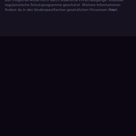
bist möglicherweise nicht durch staatliche Entschädigungs- und/oder
regulatorische Schutzprogramme geschützt. Weitere Informationen
findest du in den länderspezifischen gesetzlichen Hinweisen (
hier
).