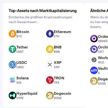
Top-Assets nach Marktkapitalisierung
Ähnliche 
Entdecke die größten Kryptowährungen
Wenn du dic
nach Gesamtwert.
du hier ei
Assets.
Bitcoin
Ethereum
BTC
ETH
Order
BTC
ETH
ORDER
ORDER
Tether
BNB
Orch
USDT
BNB
OXT
USDT
BNB
OXT
Worl
WLD
USDC
XRP
WLD
USDC
XRP
USDC
XRP
Vault
A
A
Solana
TRON
Doge
SOL
TRX
DOGE
SOL
TRX
DOGE
Hyperliquid
Dogecoin
HYPE
DOGE
HYPE
DOGE