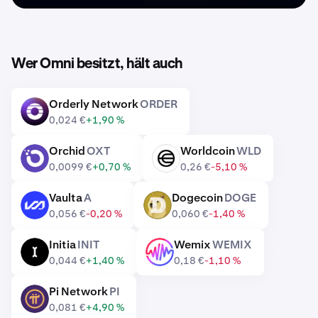
Wer Omni besitzt, hält auch
Orderly Network
ORDER
ORDER
0,024 €
+1,90 %
Orchid
OXT
Worldcoin
WLD
OXT
WLD
0,0099 €
+0,70 %
0,26 €
-5,10 %
Vaulta
A
Dogecoin
DOGE
A
DOGE
0,056 €
-0,20 %
0,060 €
-1,40 %
Initia
INIT
Wemix
WEMIX
INIT
WEMIX
0,044 €
+1,40 %
0,18 €
-1,10 %
Pi Network
PI
PI
0,081 €
+4,90 %