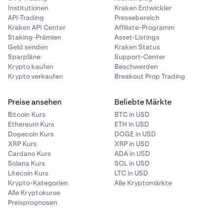
Institutionen
Kraken Entwickler
API-Trading
Pressebereich
Kraken API Center
Affiliate-Programm
Staking-Prämien
Asset-Listings
Geld senden
Kraken Status
Sparpläne
Support-Center
Krypto kaufen
Beschwerden
Krypto verkaufen
Breakout Prop Trading
Preise ansehen
Beliebte Märkte
Bitcoin Kurs
BTC in USD
Ethereum Kurs
ETH in USD
Dogecoin Kurs
DOGE in USD
XRP Kurs
XRP in USD
Cardano Kurs
ADA in USD
Solana Kurs
SOL in USD
Litecoin Kurs
LTC in USD
Krypto-Kategorien
Alle Kryptomärkte
Alle Kryptokurse
Preisprognosen