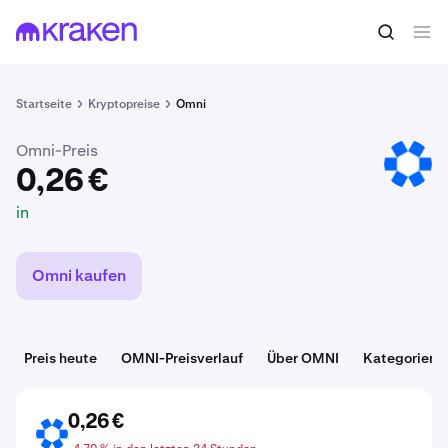
0,26 €
OMNI kaufen
in
Startseite
Kryptopreise
Omni
Omni-Preis
OMNI
0,26 €
in
Omni kaufen
Preis heute
OMNI-Preisverlauf
Über OMNI
Kategorien
0,26 €
OMNI