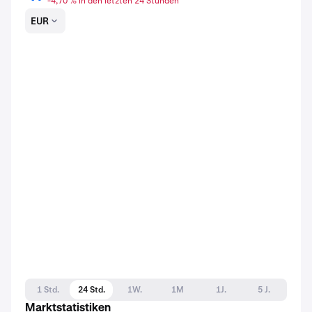
-4,70 % in den letzten 24 Stunden
EUR
1 Std.
24 Std.
1W.
1M
1J.
5 J.
Marktstatistiken