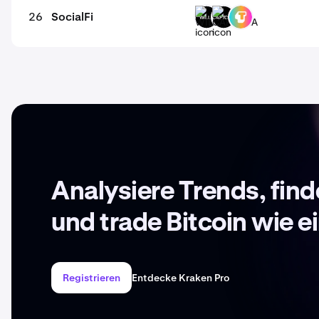
26
SocialFi
WILLU
CAPTCHA
TOWNS
Analysiere Trends, fin
und trade Bitcoin wie ei
Registrieren
Entdecke Kraken Pro