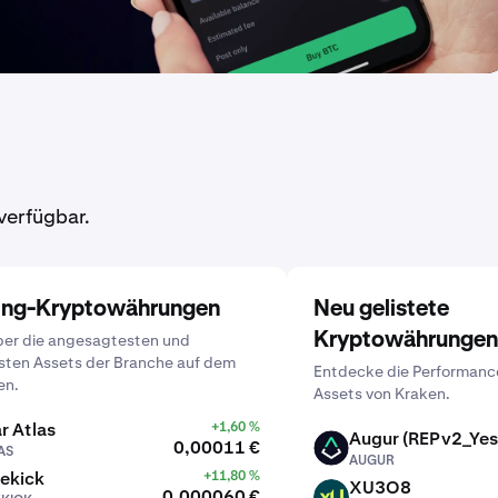
verfügbar.
ing-Kryptowährungen
Neu gelistete
Kryptowährungen
ber die angesagtesten und
sten Assets der Branche auf dem
Entdecke die Performanc
en.
Assets von Kraken.
r Atlas
+1,60 %
Augur (REPv2_Yes
0,00011 €
AS
AUGUR
AUGUR
ekick
+11,80 %
XU3O8
0,000060 €
XU3O8