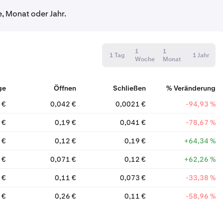
 Monat oder Jahr.
1
1
1 Tag
1 Jahr
Woche
Monat
ge
Öffnen
Schließen
% Veränderung
 €
0,042 €
0,0021 €
-94,93 %
 €
0,19 €
0,041 €
-78,67 %
 €
0,12 €
0,19 €
+64,34 %
 €
0,071 €
0,12 €
+62,26 %
 €
0,11 €
0,073 €
-33,38 %
 €
0,26 €
0,11 €
-58,96 %