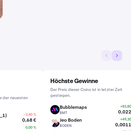
Höchste Gewinne
Der Preis dieser Coins ist in letzter Zeit
gestiegen.
e der neuesten
Bubblemaps
+83,8
BMT
0,022
BMT
_1)
-3,40 %
0,68 €
Jeo Boden
+49,3
BODEN
0,0011
BODEN
0,00 %