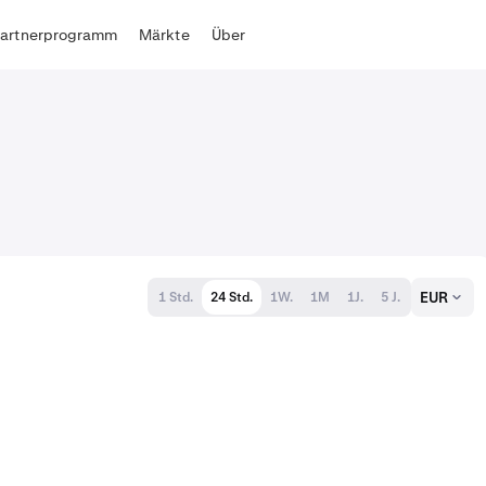
Partnerprogramm
Märkte
Über
EUR
1 Std.
24 Std.
1W.
1M
1J.
5 J.