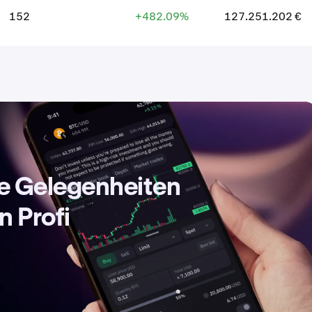
152
+482.09%
127.251.202 €
de Gelegenheiten
n Profi