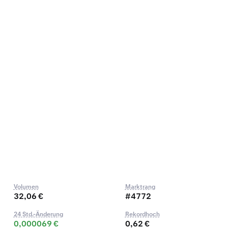
Volumen
Marktrang
32,06 €
#4772
24 Std.-Änderung
Rekordhoch
0,000069 €
0,62 €