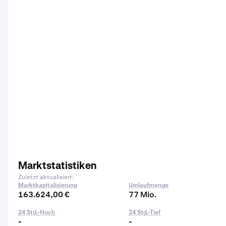
Marktstatistiken
Zuletzt aktualisiert:
Marktkapitalisierung
Umlaufmenge
163.624,00 €
77 Mio.
24 Std.-Hoch
24 Std.-Tief
-
-