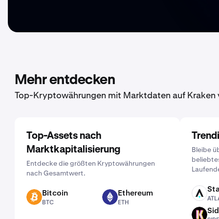
Mehr entdecken
Top-Kryptowährungen mit Marktdaten auf Kraken 
Top-Assets nach
Trend
Marktkapitalisierung
Bleibe ü
beliebte
Entdecke die größten Kryptowährungen
Laufend
nach Gesamtwert.
Sta
Bitcoin
Ethereum
ATLAS
ATL
BTC
ETH
BTC
ETH
Sid
SIDEKICK