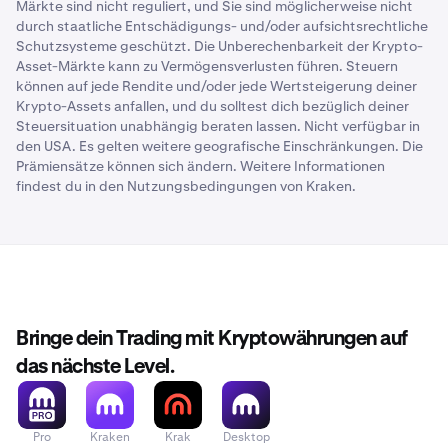
Märkte sind nicht reguliert, und Sie sind möglicherweise nicht
oder „Slashing“ kommen (Verlust gestakter Mittel
Tage, beträgt der Unbonding-Zeitraum für ETH-
durch staatliche Entschädigungs- und/oder aufsichtsrechtliche
durch Fehler oder böswillige Handlungen).
Restaking 7 Tage
Schutzsysteme geschützt. Die Unberechenbarkeit der Krypto-
Asset-Märkte kann zu Vermögensverlusten führen. Steuern
Weitere Informationen findest du in unserem
Support-
Beträgt der Standard-Unbonding-Zeitraum für ETH 8
können auf jede Rendite und/oder jede Wertsteigerung deiner
Artikel
.
Tage, beträgt der Unbonding-Zeitraum für ETH-
Krypto-Assets anfallen, und du solltest dich bezüglich deiner
Restaking 8 Tage
Steuersituation unabhängig beraten lassen. Nicht verfügbar in
den USA. Es gelten weitere geografische Einschränkungen. Die
*Variiert je nach Netzwerkaktivität. Mehr Informationen
Prämiensätze können sich ändern. Weitere Informationen
findest du im
Bereich Staking
.
findest du in den
Nutzungsbedingungen von Kraken.
Wenn du ETH restakest, die derzeit im Standard-Staking
gebunden sind, durchlaufen sie zunächst einen
Unbonding-Zeitraum im Ethereum-Netzwerk, bevor sie
mit EigenLayer restaked werden.
Bringe dein Trading mit Kryptowährungen auf
das nächste Level.
Pro
Kraken
Krak
Desktop