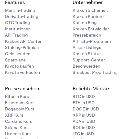
Features
Unternehmen
Margin-Trading
Kraken Sicherheit
Derivate-Trading
Kraken Karriere
OTC Trading
Kraken Blog
Institutionen
Kraken Entwickler
API-Trading
Pressebereich
Kraken API Center
Affiliate-Programm
Staking-Prämien
Asset-Listings
Geld senden
Kraken Status
Sparpläne
Support-Center
Krypto kaufen
Beschwerden
Krypto verkaufen
Breakout Prop Trading
Preise ansehen
Beliebte Märkte
Bitcoin Kurs
BTC in USD
Ethereum Kurs
ETH in USD
Dogecoin Kurs
DOGE in USD
XRP Kurs
XRP in USD
Cardano Kurs
ADA in USD
Solana Kurs
SOL in USD
Litecoin Kurs
LTC in USD