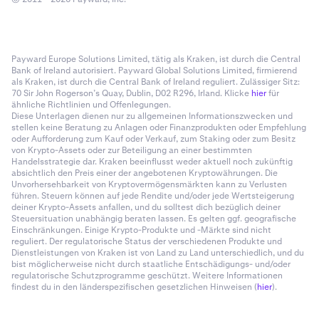
Payward Europe Solutions Limited, tätig als Kraken, ist durch die Central
Bank of Ireland autorisiert. Payward Global Solutions Limited, firmierend
als Kraken, ist durch die Central Bank of Ireland reguliert. Zulässiger Sitz:
70 Sir John Rogerson’s Quay, Dublin, D02 R296, Irland. Klicke
hier
für
ähnliche Richtlinien und Offenlegungen.
Diese Unterlagen dienen nur zu allgemeinen Informationszwecken und
stellen keine Beratung zu Anlagen oder Finanzprodukten oder Empfehlung
oder Aufforderung zum Kauf oder Verkauf, zum Staking oder zum Besitz
von Krypto-Assets oder zur Beteiligung an einer bestimmten
Handelsstrategie dar. Kraken beeinflusst weder aktuell noch zukünftig
absichtlich den Preis einer der angebotenen Kryptowährungen. Die
Unvorhersehbarkeit von Kryptovermögensmärkten kann zu Verlusten
führen. Steuern können auf jede Rendite und/oder jede Wertsteigerung
deiner Krypto-Assets anfallen, und du solltest dich bezüglich deiner
Steuersituation unabhängig beraten lassen. Es gelten ggf. geografische
Einschränkungen. Einige Krypto-Produkte und -Märkte sind nicht
reguliert. Der regulatorische Status der verschiedenen Produkte und
Dienstleistungen von Kraken ist von Land zu Land unterschiedlich, und du
bist möglicherweise nicht durch staatliche Entschädigungs- und/oder
regulatorische Schutzprogramme geschützt. Weitere Informationen
findest du in den länderspezifischen gesetzlichen Hinweisen (
hier
).