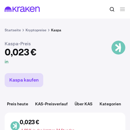
0,023 €
KAS kaufen
in
Startseite
Kryptopreise
Kaspa
Kaspa-Preis
KAS
0,023 €
in
Kaspa kaufen
Preis heute
KAS-Preisverlauf
Über KAS
Kategorien
0,023 €
KAS