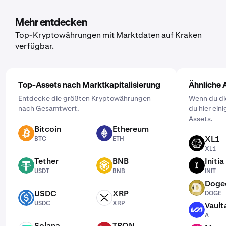
Asset, das du kaufen möchtest. Gib dann den Betrag ein,
den du kaufen möchtest, und lege über die Schaltfläche
Mehr entdecken
„Einmalig“ die Häufigkeit fest. Wähle dann einen Zeitplan
Top-Kryptowährungen mit Marktdaten auf Kraken
der für dich passt: täglich, wöchentlich oder monatlich.
verfügbar.
Top-Assets nach Marktkapitalisierung
Ähnliche 
Entdecke die größten Kryptowährungen
Wenn du dic
nach Gesamtwert.
du hier ei
Assets.
Bitcoin
Ethereum
BTC
ETH
XL1
BTC
ETH
XL1
XL1
Tether
BNB
Initia
USDT
BNB
INIT
USDT
BNB
INIT
Doge
DOGE
USDC
XRP
DOGE
USDC
XRP
USDC
XRP
Vault
A
A
Solana
TRON