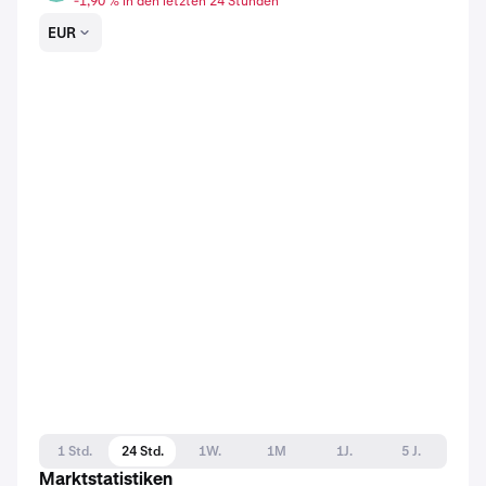
-1,90 % in den letzten 24 Stunden
EUR
1 Std.
24 Std.
1W.
1M
1J.
5 J.
Marktstatistiken