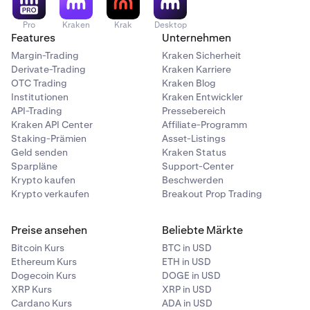
Pro
Kraken
Krak
Desktop
Features
Unternehmen
Margin-Trading
Kraken Sicherheit
Derivate-Trading
Kraken Karriere
OTC Trading
Kraken Blog
Institutionen
Kraken Entwickler
API-Trading
Pressebereich
Kraken API Center
Affiliate-Programm
Staking-Prämien
Asset-Listings
Geld senden
Kraken Status
Sparpläne
Support-Center
Krypto kaufen
Beschwerden
Krypto verkaufen
Breakout Prop Trading
Preise ansehen
Beliebte Märkte
Bitcoin Kurs
BTC in USD
Ethereum Kurs
ETH in USD
Dogecoin Kurs
DOGE in USD
XRP Kurs
XRP in USD
Cardano Kurs
ADA in USD