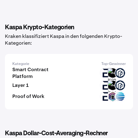
Kaspa Krypto-Kategorien
Kraken klassifiziert Kaspa in den folgenden Krypto-
Kategorien:
Kategorie
Top-Gewinner
Smart Contract
EVR
GINI
PAW
Platform
Layer 1
EVR
GINI
PAW
Proof of Work
EVR
DERO
EQPAY
Kaspa Dollar-Cost-Averaging-Rechner