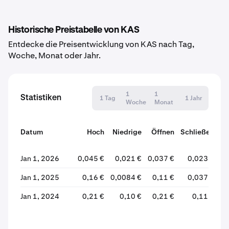
Historische Preistabelle von KAS
Entdecke die Preisentwicklung von KAS nach Tag,
Woche, Monat oder Jahr.
1
1
Statistiken
1 Tag
1 Jahr
Woche
Monat
Datum
Hoch
Niedrige
Öffnen
Schließen
Ve
Jan 1, 2026
0,045 €
0,021 €
0,037 €
0,023 €
Jan 1, 2025
0,16 €
0,0084 €
0,11 €
0,037 €
Jan 1, 2024
0,21 €
0,10 €
0,21 €
0,11 €