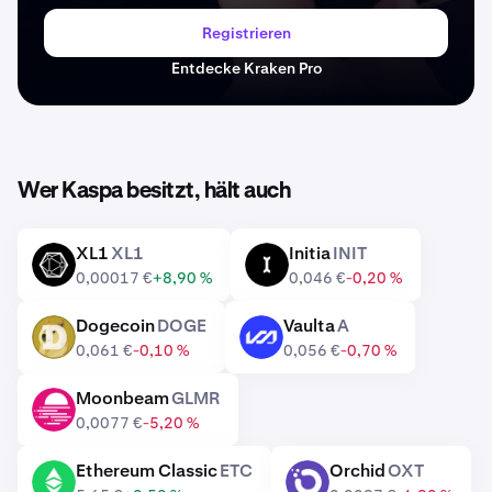
Registrieren
Entdecke Kraken Pro
Wer Kaspa besitzt, hält auch
XL1
XL1
Initia
INIT
XL1
INIT
0,00017 €
+8,90 %
0,046 €
-0,20 %
Dogecoin
DOGE
Vaulta
A
DOGE
A
0,061 €
-0,10 %
0,056 €
-0,70 %
Moonbeam
GLMR
GLMR
0,0077 €
-5,20 %
Ethereum Classic
ETC
Orchid
OXT
ETC
OXT