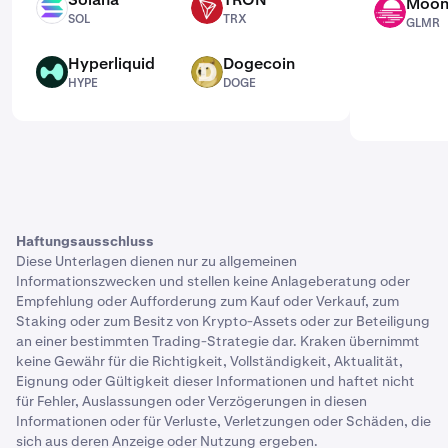
Moo
SOL
TRX
GLMR
SOL
TRX
GLMR
Hyperliquid
Dogecoin
HYPE
DOGE
HYPE
DOGE
Haftungsausschluss
Diese Unterlagen dienen nur zu allgemeinen
Informationszwecken und stellen keine Anlageberatung oder
Empfehlung oder Aufforderung zum Kauf oder Verkauf, zum
Staking oder zum Besitz von Krypto-Assets oder zur Beteiligung
an einer bestimmten Trading-Strategie dar. Kraken übernimmt
keine Gewähr für die Richtigkeit, Vollständigkeit, Aktualität,
Eignung oder Gültigkeit dieser Informationen und haftet nicht
für Fehler, Auslassungen oder Verzögerungen in diesen
Informationen oder für Verluste, Verletzungen oder Schäden, die
sich aus deren Anzeige oder Nutzung ergeben.