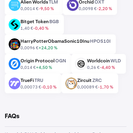
Alien Worlds
TLM
Orchid
OXT
TLM
OXT
0,0014 €
-9,50 %
0,0098 €
-2,20 %
Bitget Token
BGB
BGB
1,40 €
-0,40 %
HarryPotterObamaSonic10Inu
HPOS10I
HPOS10I
0,0096 €
+24,20 %
Origin Protocol
OGN
Worldcoin
WLD
OGN
WLD
0,014 €
+4,50 %
0,26 €
-4,40 %
TrueFi
TRU
Zircuit
ZRC
TRU
ZRC
0,00073 €
-0,10 %
0,00089 €
-1,70 %
FAQs