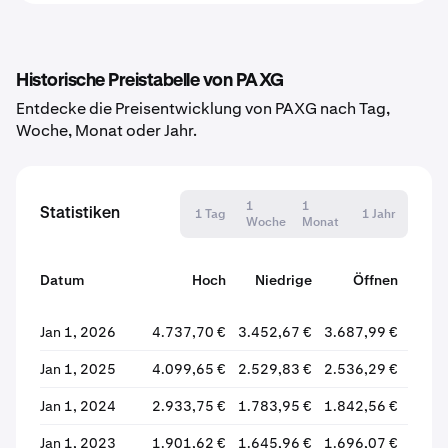
Historische Preistabelle von PAXG
Entdecke die Preisentwicklung von PAXG nach Tag,
Woche, Monat oder Jahr.
1
1
Statistiken
1 Tag
1 Jahr
Woche
Monat
Datum
Hoch
Niedrige
Öffnen
Schl
Jan 1, 2026
4.737,70 €
3.452,67 €
3.687,99 €
3.678
Jan 1, 2025
4.099,65 €
2.529,83 €
2.536,29 €
3.686
Jan 1, 2024
2.933,75 €
1.783,95 €
1.842,56 €
2.535
Jan 1, 2023
1.901,62 €
1.645,96 €
1.696,07 €
1.839