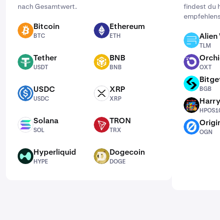
nach Gesamtwert.
findest du 
empfehlens
Bitcoin
Ethereum
BTC
ETH
Alien
BTC
ETH
TLM
TLM
Tether
BNB
Orch
USDT
BNB
OXT
USDT
BNB
OXT
Bitge
BGB
USDC
XRP
BGB
USDC
XRP
USDC
XRP
Harr
HPOS10I
HPOS10
Solana
TRON
Origi
SOL
TRX
OGN
SOL
TRX
OGN
Hyperliquid
Dogecoin
HYPE
DOGE
HYPE
DOGE