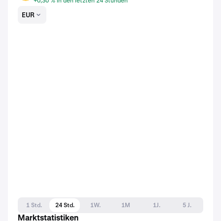
+0,30 % in den letzten 24 Stunden
EUR
1 Std.
24 Std.
1W.
1M
1J.
5 J.
Marktstatistiken