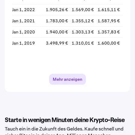
Jan 1, 2022
1.905,26 €
1.569,00 €
1.615,11 €
1.695
Jan 1, 2021
1.783,00 €
1.355,12 €
1.587,95 €
1.615
Jan 1, 2020
1.940,00 €
1.303,13 €
1.357,83 €
1.584
Jan 1, 2019
3.498,99 €
1.310,01 €
1.600,00 €
1.335
Mehr anzeigen
Starte in wenigen Minuten deine Krypto-Reise
Tauch ein in die Zukunft des Geldes. Kaufe schnell und