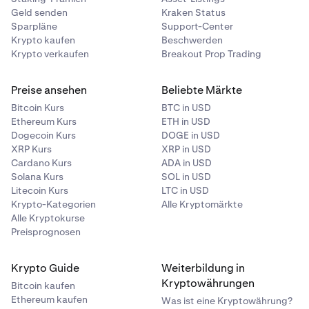
Geld senden
Kraken Status
Sparpläne
Support-Center
Krypto kaufen
Beschwerden
Krypto verkaufen
Breakout Prop Trading
Preise ansehen
Beliebte Märkte
Bitcoin Kurs
BTC in USD
Ethereum Kurs
ETH in USD
Dogecoin Kurs
DOGE in USD
XRP Kurs
XRP in USD
Cardano Kurs
ADA in USD
Solana Kurs
SOL in USD
Litecoin Kurs
LTC in USD
Krypto-Kategorien
Alle Kryptomärkte
Alle Kryptokurse
Preisprognosen
Krypto Guide
Weiterbildung in
Kryptowährungen
Bitcoin kaufen
Ethereum kaufen
Was ist eine Kryptowährung?