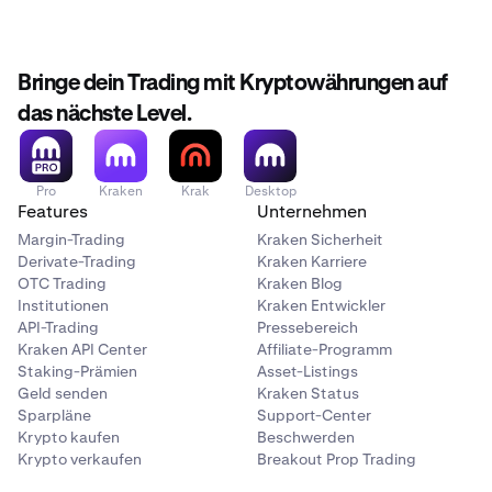
Bringe dein Trading mit Kryptowährungen auf
das nächste Level.
Pro
Kraken
Krak
Desktop
Features
Unternehmen
Margin-Trading
Kraken Sicherheit
Derivate-Trading
Kraken Karriere
OTC Trading
Kraken Blog
Institutionen
Kraken Entwickler
API-Trading
Pressebereich
Kraken API Center
Affiliate-Programm
Staking-Prämien
Asset-Listings
Geld senden
Kraken Status
Sparpläne
Support-Center
Krypto kaufen
Beschwerden
Krypto verkaufen
Breakout Prop Trading