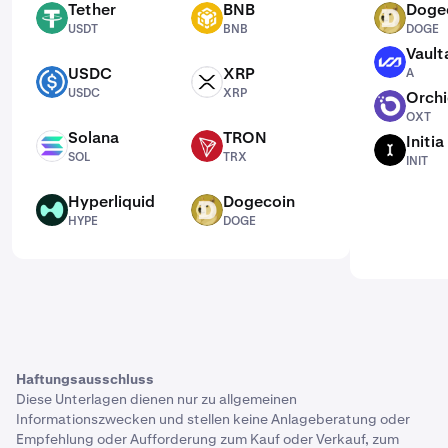
Tether
BNB
Doge
USDT
BNB
DOGE
USDT
BNB
DOGE
Vault
A
USDC
XRP
A
USDC
XRP
USDC
XRP
Orch
OXT
OXT
Solana
TRON
Initia
SOL
TRX
INIT
SOL
TRX
INIT
Hyperliquid
Dogecoin
HYPE
DOGE
HYPE
DOGE
Haftungsausschluss
Diese Unterlagen dienen nur zu allgemeinen
Informationszwecken und stellen keine Anlageberatung oder
Empfehlung oder Aufforderung zum Kauf oder Verkauf, zum