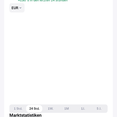
+0,80 % in den letzten 24 Stunden
EUR
1 Std.
24 Std.
1W.
1M
1J.
5 J.
Marktstatistiken