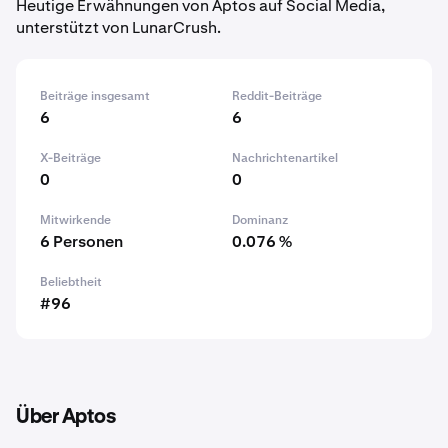
Heutige Erwähnungen von Aptos auf Social Media,
unterstützt von LunarCrush.
Beiträge insgesamt
Reddit-Beiträge
6
6
X-Beiträge
Nachrichtenartikel
0
0
Mitwirkende
Dominanz
6 Personen
0.076 %
Beliebtheit
#96
Über Aptos