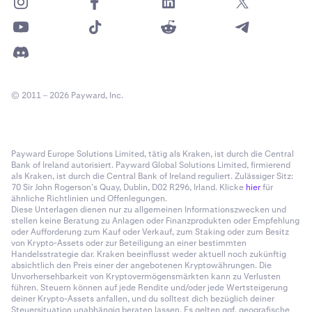
© 2011 – 2026 Payward, Inc.
Payward Europe Solutions Limited, tätig als Kraken, ist durch die Central
Bank of Ireland autorisiert. Payward Global Solutions Limited, firmierend
als Kraken, ist durch die Central Bank of Ireland reguliert. Zulässiger Sitz:
70 Sir John Rogerson’s Quay, Dublin, D02 R296, Irland. Klicke
hier
für
ähnliche Richtlinien und Offenlegungen.
Diese Unterlagen dienen nur zu allgemeinen Informationszwecken und
stellen keine Beratung zu Anlagen oder Finanzprodukten oder Empfehlung
oder Aufforderung zum Kauf oder Verkauf, zum Staking oder zum Besitz
von Krypto-Assets oder zur Beteiligung an einer bestimmten
Handelsstrategie dar. Kraken beeinflusst weder aktuell noch zukünftig
absichtlich den Preis einer der angebotenen Kryptowährungen. Die
Unvorhersehbarkeit von Kryptovermögensmärkten kann zu Verlusten
führen. Steuern können auf jede Rendite und/oder jede Wertsteigerung
deiner Krypto-Assets anfallen, und du solltest dich bezüglich deiner
Steuersituation unabhängig beraten lassen. Es gelten ggf. geografische