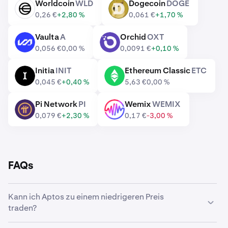
Worldcoin
WLD
Dogecoin
DOGE
WLD
DOGE
0,26 €
+2,80 %
0,061 €
+1,70 %
Vaulta
A
Orchid
OXT
A
OXT
0,056 €
0,00 %
0,0091 €
+0,10 %
Initia
INIT
Ethereum Classic
ETC
INIT
ETC
0,045 €
+0,40 %
5,63 €
0,00 %
Pi Network
PI
Wemix
WEMIX
PI
WEMIX
0,079 €
+2,30 %
0,17 €
-3,00 %
FAQs
Kann ich Aptos zu einem niedrigeren Preis
traden?
Ja, mit benutzerdefinierten Orders auf Kraken kannst du