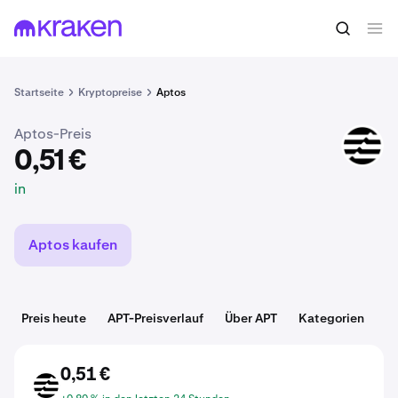
0,51 €
APT kaufen
in
Startseite
Kryptopreise
Aptos
Aptos-Preis
APT
0,51 €
in
Aptos kaufen
Preis heute
APT-Preisverlauf
Über APT
Kategorien
D
0,51 €
APT