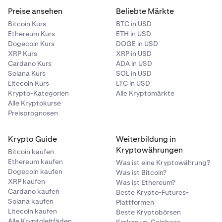
Preise ansehen
Beliebte Märkte
Bitcoin Kurs
BTC in USD
Ethereum Kurs
ETH in USD
Dogecoin Kurs
DOGE in USD
XRP Kurs
XRP in USD
Cardano Kurs
ADA in USD
Solana Kurs
SOL in USD
Litecoin Kurs
LTC in USD
Krypto-Kategorien
Alle Kryptomärkte
Alle Kryptokurse
Preisprognosen
Krypto Guide
Weiterbildung in
Kryptowährungen
Bitcoin kaufen
Ethereum kaufen
Was ist eine Kryptowährung?
Dogecoin kaufen
Was ist Bitcoin?
XRP kaufen
Was ist Ethereum?
Cardano kaufen
Beste Krypto-Futures-
Solana kaufen
Plattformen
Litecoin kaufen
Beste Kryptobörsen
Alle Kryptoleitfäden