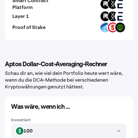
Smart Contract
ROOT
DRC
EVR
Platform
Layer 1
ROOT
DRC
EVR
Proof of Stake
OPT
PSTAKE
PLS
Aptos Dollar-Cost-Averaging-Rechner
Schau dir an, wie viel dein Portfolio heute wert wäre,
wenn du die DCA-Methode bei verschiedenen
Kryptowährungen genutzt hättest.
Was wäre, wenn ich …
Investiert
100
USD