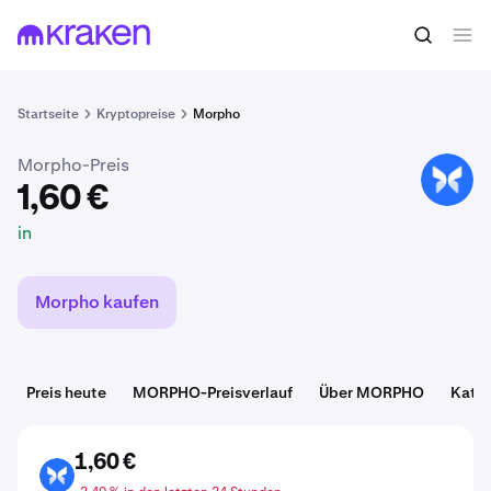
1,60 €
MORPHO kaufen
in
Startseite
Kryptopreise
Morpho
Morpho-Preis
MORPHO
1,60 €
in
Morpho kaufen
Preis heute
MORPHO-Preisverlauf
Über MORPHO
Kateg
1,60 €
MORPHO