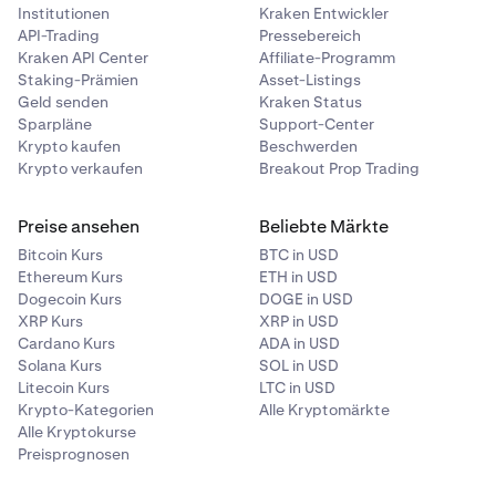
Institutionen
Kraken Entwickler
API-Trading
Pressebereich
Kraken API Center
Affiliate-Programm
Staking-Prämien
Asset-Listings
Geld senden
Kraken Status
Sparpläne
Support-Center
Krypto kaufen
Beschwerden
Krypto verkaufen
Breakout Prop Trading
Preise ansehen
Beliebte Märkte
Bitcoin Kurs
BTC in USD
Ethereum Kurs
ETH in USD
Dogecoin Kurs
DOGE in USD
XRP Kurs
XRP in USD
Cardano Kurs
ADA in USD
Solana Kurs
SOL in USD
Litecoin Kurs
LTC in USD
Krypto-Kategorien
Alle Kryptomärkte
Alle Kryptokurse
Preisprognosen