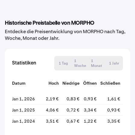
Historische Preistabelle von MORPHO
Entdecke die Preisentwicklung von MORPHO nach Tag,
Woche, Monat oder Jahr.
1
1
Statistiken
1 Tag
1 Jahr
Woche
Monat
Datum
Hoch
Niedrige
Öffnen
Schließen
Verä
Jan 1, 2026
2,19 €
0,83 €
0,93 €
1,61 €
+7
Jan 1, 2025
4,06 €
0,72 €
3,34 €
0,93 €
-
Jan 1, 2024
3,51 €
0,67 €
1,22 €
3,35 €
+17