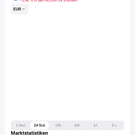
-2,40 % in den letzten 24 Stunden
EUR
1 Std.
24 Std.
1W.
1M
1J.
5 J.
Marktstatistiken