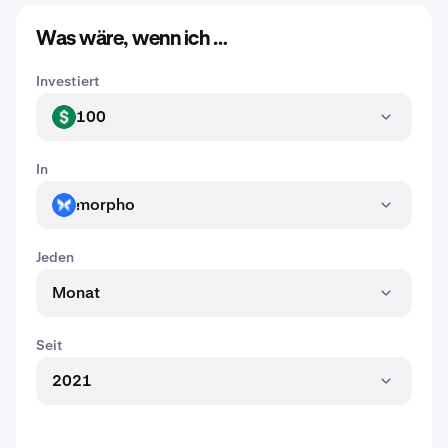
Was wäre, wenn ich …
Investiert
100
USD
In
morpho
MORPHO
Jeden
Monat
Seit
2021