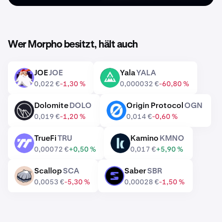
Wer Morpho besitzt, hält auch
JOE
JOE
Yala
YALA
JOE
YALA
0,022 €
-1,30 %
0,000032 €
-60,80 %
Dolomite
DOLO
Origin Protocol
OGN
DOLO
OGN
0,019 €
-1,20 %
0,014 €
-0,60 %
TrueFi
TRU
Kamino
KMNO
TRU
KMNO
0,00072 €
+0,50 %
0,017 €
+5,90 %
Scallop
SCA
Saber
SBR
SCA
SBR
0,0053 €
-5,30 %
0,00028 €
-1,50 %