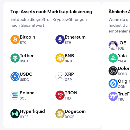
Top-Assets nach Marktkapitalisierung
Ähnliche 
Entdecke die größten Kryptowährungen
Wenn du dic
nach Gesamtwert.
findest du 
empfehlens
Bitcoin
Ethereum
BTC
ETH
JOE
BTC
ETH
JOE
JOE
Tether
BNB
Yala
USDT
BNB
YALA
USDT
BNB
YALA
Dolo
DOLO
USDC
XRP
DOLO
USDC
XRP
USDC
XRP
Origi
OGN
OGN
Solana
TRON
TrueF
SOL
TRX
TRU
SOL
TRX
TRU
Hyperliquid
Dogecoin
HYPE
DOGE
HYPE
DOGE