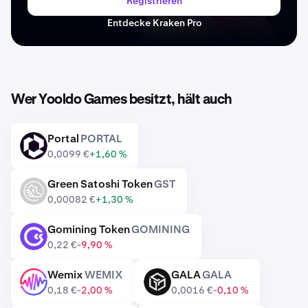
Registrieren
Entdecke Kraken Pro
Wer Yooldo Games besitzt, hält auch
Portal
PORTAL
PORTAL
0,0099 €
+1,60 %
Green Satoshi Token
GST
GST
0,00082 €
+1,30 %
Gomining Token
GOMINING
GOMINING
0,22 €
-9,90 %
Wemix
WEMIX
GALA
GALA
WEMIX
GALA
0,18 €
-2,00 %
0,0016 €
-0,10 %