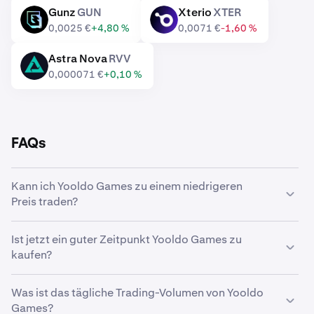
Gunz
GUN
Xterio
XTER
GUN
XTER
0,0025 €
+4,80 %
0,0071 €
-1,60 %
Astra Nova
RVV
RVV
0,000071 €
+0,10 %
FAQs
Kann ich Yooldo Games zu einem niedrigeren
Preis traden?
Ja, mit benutzerdefinierten Orders auf Kraken kannst du
Ist jetzt ein guter Zeitpunkt Yooldo Games zu
Yooldo Games automatisch kaufen, wenn ein niedrigerer
kaufen?
Preis erreicht wird.
Das Timing des Marktes ist eine echte Herausforderung.
Was ist das tägliche Trading-Volumen von Yooldo
Viele Trader entscheiden sich daher für eine
Dollar-Cost-
Games?
Averaging-Strategie
für Yooldo Games. Mit