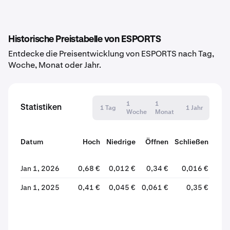
Historische Preistabelle von ESPORTS
Entdecke die Preisentwicklung von ESPORTS nach Tag,
Woche, Monat oder Jahr.
1
1
Statistiken
1 Tag
1 Jahr
Woche
Monat
Datum
Hoch
Niedrige
Öffnen
Schließen
Ver
Jan 1, 2026
0,68 €
0,012 €
0,34 €
0,016 €
Jan 1, 2025
0,41 €
0,045 €
0,061 €
0,35 €
+4