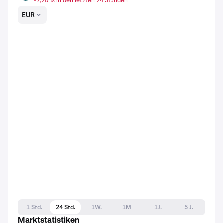
-7,20 % in den letzten 24 Stunden
EUR
1 Std.
24 Std.
1W.
1M
1J.
5 J.
Marktstatistiken