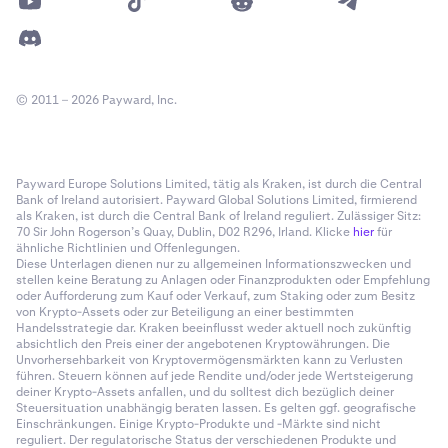
© 2011 – 2026 Payward, Inc.
Payward Europe Solutions Limited, tätig als Kraken, ist durch die Central
Bank of Ireland autorisiert. Payward Global Solutions Limited, firmierend
als Kraken, ist durch die Central Bank of Ireland reguliert. Zulässiger Sitz:
70 Sir John Rogerson’s Quay, Dublin, D02 R296, Irland. Klicke
hier
für
ähnliche Richtlinien und Offenlegungen.
Diese Unterlagen dienen nur zu allgemeinen Informationszwecken und
stellen keine Beratung zu Anlagen oder Finanzprodukten oder Empfehlung
oder Aufforderung zum Kauf oder Verkauf, zum Staking oder zum Besitz
von Krypto-Assets oder zur Beteiligung an einer bestimmten
Handelsstrategie dar. Kraken beeinflusst weder aktuell noch zukünftig
absichtlich den Preis einer der angebotenen Kryptowährungen. Die
Unvorhersehbarkeit von Kryptovermögensmärkten kann zu Verlusten
führen. Steuern können auf jede Rendite und/oder jede Wertsteigerung
deiner Krypto-Assets anfallen, und du solltest dich bezüglich deiner
Steuersituation unabhängig beraten lassen. Es gelten ggf. geografische
Einschränkungen. Einige Krypto-Produkte und -Märkte sind nicht
reguliert. Der regulatorische Status der verschiedenen Produkte und