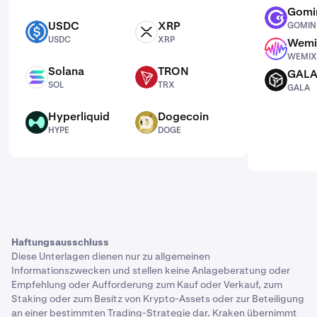
Gomi
GOMINING
USDC
XRP
GOMIN
USDC
XRP
USDC
XRP
Wemi
WEMIX
WEMIX
Solana
TRON
GAL
SOL
TRX
GALA
SOL
TRX
GALA
Hyperliquid
Dogecoin
HYPE
DOGE
HYPE
DOGE
Haftungsausschluss
Diese Unterlagen dienen nur zu allgemeinen
Informationszwecken und stellen keine Anlageberatung oder
Empfehlung oder Aufforderung zum Kauf oder Verkauf, zum
Staking oder zum Besitz von Krypto-Assets oder zur Beteiligung
an einer bestimmten Trading-Strategie dar. Kraken übernimmt