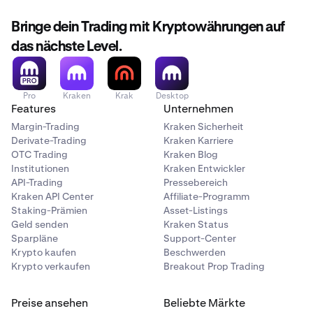
Bringe dein Trading mit Kryptowährungen auf
das nächste Level.
Pro
Kraken
Krak
Desktop
Features
Unternehmen
Margin-Trading
Kraken Sicherheit
Derivate-Trading
Kraken Karriere
OTC Trading
Kraken Blog
Institutionen
Kraken Entwickler
API-Trading
Pressebereich
Kraken API Center
Affiliate-Programm
Staking-Prämien
Asset-Listings
Geld senden
Kraken Status
Sparpläne
Support-Center
Krypto kaufen
Beschwerden
Krypto verkaufen
Breakout Prop Trading
Preise ansehen
Beliebte Märkte