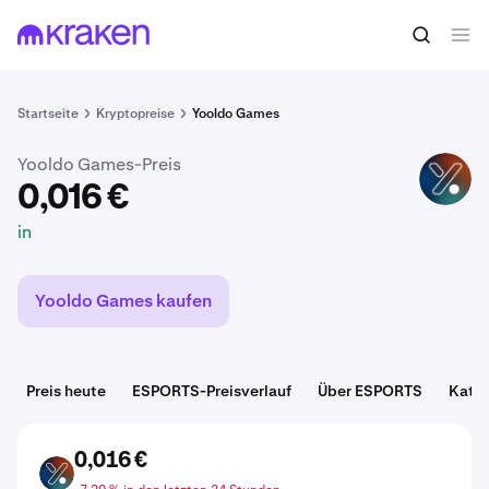
0,016 €
ESPORTS kaufen
in
Startseite
Kryptopreise
Yooldo Games
Yooldo Games-Preis
ESPORTS
0,016 €
in
Yooldo Games kaufen
Preis heute
ESPORTS-Preisverlauf
Über ESPORTS
Kateg
0,016 €
ESPORTS