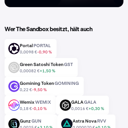
Wer The Sandbox besitzt, hält auch
Portal
PORTAL
PORTAL
0,0098 €
-0,90 %
Green Satoshi Token
GST
GST
0,00082 €
+1,50 %
Gomining Token
GOMINING
GOMINING
0,22 €
-9,50 %
Wemix
WEMIX
GALA
GALA
WEMIX
GALA
0,18 €
-0,10 %
0,0016 €
+0,30 %
Gunz
GUN
Astra Nova
RVV
GUN
RVV
0,0025 €
+3,10 %
0,000070 €
+0,10 %