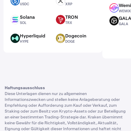
USDC
XRP
USDC
XRP
Wemi
WEMIX
WEMIX
Solana
TRON
GAL
SOL
TRX
GALA
SOL
TRX
GALA
Hyperliquid
Dogecoin
HYPE
DOGE
HYPE
DOGE
Haftungsausschluss
Diese Unterlagen dienen nur zu allgemeinen
Informationszwecken und stellen keine Anlageberatung oder
Empfehlung oder Aufforderung zum Kauf oder Verkauf, zum
Staking oder zum Besitz von Krypto-Assets oder zur Beteiligung
an einer bestimmten Trading-Strategie dar. Kraken übernimmt
keine Gewähr für die Richtigkeit, Vollständigkeit, Aktualität,
Eignung oder Gültigkeit dieser Informationen und haftet nicht