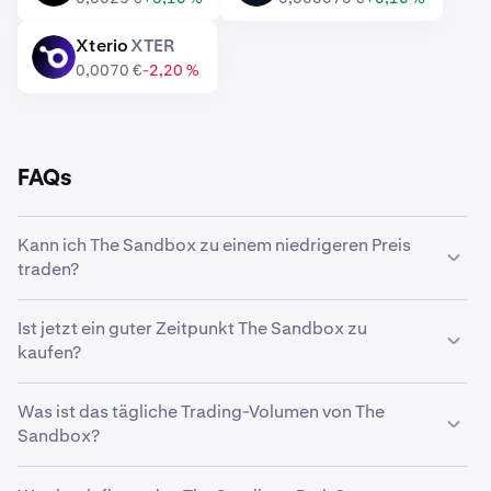
Xterio
XTER
XTER
0,0070 €
-2,20 %
FAQs
Kann ich The Sandbox zu einem niedrigeren Preis
traden?
Ja, mit benutzerdefinierten Orders auf Kraken kannst du
Ist jetzt ein guter Zeitpunkt The Sandbox zu
The Sandbox automatisch kaufen, wenn ein niedrigerer
kaufen?
Preis erreicht wird.
Das Timing des Marktes ist eine echte Herausforderung.
Was ist das tägliche Trading-Volumen von The
Viele Trader entscheiden sich daher für eine
Dollar-Cost-
Sandbox?
Averaging-Strategie
für The Sandbox. Mit
wiederkehrenden Käufen kannst du im Laufe der Zeit The
In den letzten 24 Stunden wurden 219.927.894 SAND im
Sandbox anhäufen, unabhängig vom Marktpreis. So