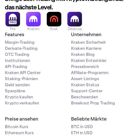
das nächste Level.
Pro
Kraken
Krak
Desktop
Features
Unternehmen
Margin-Trading
Kraken Sicherheit
Derivate-Trading
Kraken Karriere
OTC Trading
Kraken Blog
Institutionen
Kraken Entwickler
API-Trading
Pressebereich
Kraken API Center
Affiliate-Programm
Staking-Prämien
Asset-Listings
Geld senden
Kraken Status
Sparpläne
Support-Center
Krypto kaufen
Beschwerden
Krypto verkaufen
Breakout Prop Trading
Preise ansehen
Beliebte Märkte
Bitcoin Kurs
BTC in USD
Ethereum Kurs
ETH in USD