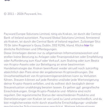
© 2011 – 2026 Payward, Inc.
Payward Europe Solutions Limited, tätig als Kraken, ist durch die Central
Bank of Ireland autorisiert. Payward Global Solutions Limited, firmierend
als Kraken, ist durch die Central Bank of Ireland reguliert. Zulässiger Sitz:
70 Sir John Rogerson’s Quay, Dublin, D02 R296, Irland. Klicke
hier
für
ähnliche Richtlinien und Offenlegungen.
Diese Unterlagen dienen nur zu allgemeinen Informationszwecken und
stellen keine Beratung zu Anlagen oder Finanzprodukten oder Empfehlung
oder Aufforderung zum Kauf oder Verkauf, zum Staking oder zum Besitz
von Krypto-Assets oder zur Beteiligung an einer bestimmten
Handelsstrategie dar. Kraken beeinflusst weder aktuell noch zukünftig
absichtlich den Preis einer der angebotenen Kryptowährungen. Die
Unvorhersehbarkeit von Kryptovermögensmärkten kann zu Verlusten
führen. Steuern können auf jede Rendite und/oder jede Wertsteigerung
deiner Krypto-Assets anfallen, und du solltest dich bezüglich deiner
Steuersituation unabhängig beraten lassen. Es gelten ggf. geografische
Einschränkungen. Einige Krypto-Produkte und -Märkte sind nicht
reguliert. Der regulatorische Status der verschiedenen Produkte und
Dienstleistungen von Kraken ist von Land zu Land unterschiedlich, und du
bist möglicherweise nicht durch staatliche Entschädigungs- und/oder
regulatorische Schutzprogramme geschützt. Weitere Informationen