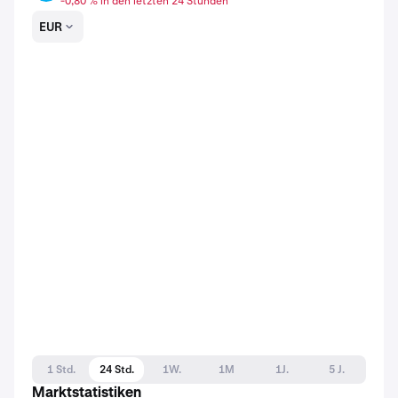
-0,80 % in den letzten 24 Stunden
EUR
1 Std.
24 Std.
1W.
1M
1J.
5 J.
Marktstatistiken