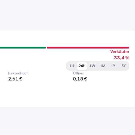
Verkäufer
33,4 %
1H
24H
1W
1M
1Y
5Y
Rekordhoch
Öffnen
2,61 €
0,18 €