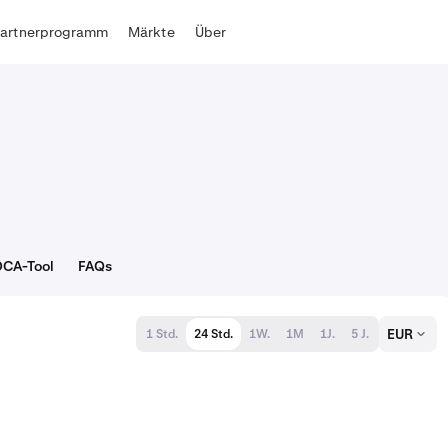
Partnerprogramm
Märkte
Über
DCA-Tool
FAQs
EUR
1 Std.
24 Std.
1W.
1M
1J.
5 J.