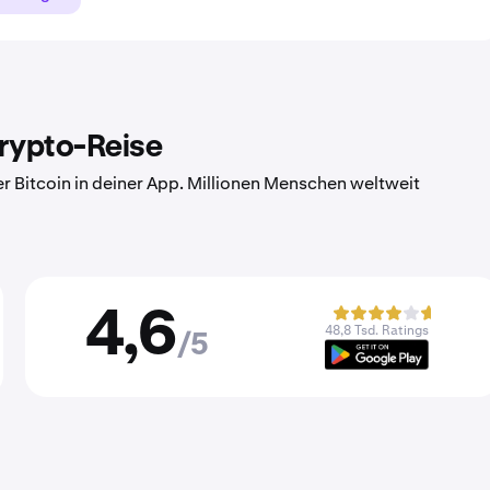
Krypto-Reise
er Bitcoin in deiner App. Millionen Menschen weltweit
4,6
48,8 Tsd. Ratings
/5