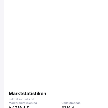
Marktstatistiken
Zuletzt aktualisiert:
Marktkapitalisierung
Umlaufmenge
6,42 Mrd. €
37 Mrd.