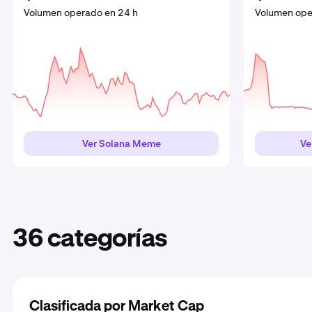
Volumen operado en 24 h
Volumen operado en 24 h
Volumen operado en 24 h
Volumen operad
Volumen operad
Volumen ope
Ver Solana Meme
Ver Meme
Ver DeFi
Ve
V
36 categorías
Clasificada por Market Cap