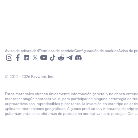
Aviso de privacidad
Términos de servicio
Configuración de cookies
Aviso de p
© 2011 - 2026 Payward, Inc.
Estos materiales ofrecen únicamente información general y no deben entende
mantener ningún criptoactivo, ni para participar en ninguna estrategia de tra
criptoactivos son impredecibles y, por tanto, la inversión en este tipo de act
aplicarse restricciones geográficas. Algunos productos y mercados de cripto
gubernamental o los sistemas de protección normativa no te protejan. Consult