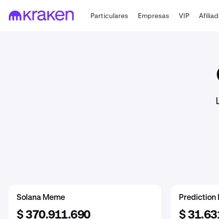
Particulares
Empresas
VIP
Afilia
DeFi
Meme
Solana Meme
Wrapped
Cat Meme
Prediction
$ 2.945.709.290
$ 1.382.816.508
$ 370.911.690
$ 1.512.5
$ 47.462
$ 31.63