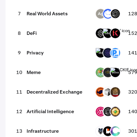
7
Real World Assets
12
SLVR
ANT
OPUL
8
DeFi
15
DECT
DIVVY
KAR
9
Privacy
14
XNT
NRV
PRE
10
Meme
57
PODGE
CATA
JACKIE
11
Decentralized Exchange
32
MMT
NEX
MBC
12
Artificial Intelligence
14
MSAI
OPUL
WIZZ
13
Infrastructure
30
TRN
BICO
CYS