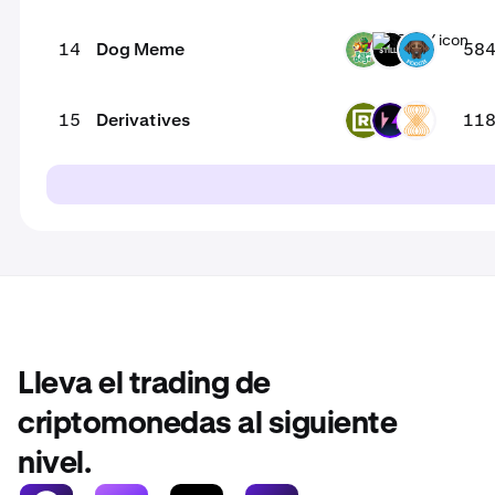
14
Dog Meme
58
PODGE
$TILLY
POOCH
15
Derivatives
11
RWAX
ZEX
VELAR
Lleva el trading de
criptomonedas al siguiente
nivel.