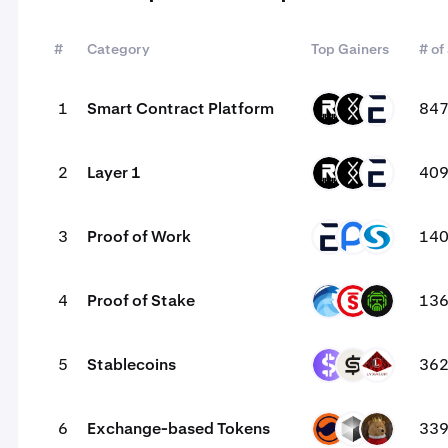
#
Category
Top Gainers
# of
1
Smart Contract Platform
84
ROOT
DRC
EVR
2
Layer 1
40
ROOT
DRC
EVR
3
Proof of Work
14
EVR
SCP
SYS
4
Proof of Stake
13
OPT
PSTAKE
PLS
5
Stablecoins
36
USDR
CASH
USAD
6
Exchange-based Tokens
33
MMT
NEX
MBC