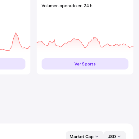
Volumen operado en 24 h
Volumen operado en 24 h
Volumen operado en 24 h
Ver Bitcoin Sidechains
Ver Real World Assets
Ver Sports
Market Cap
USD