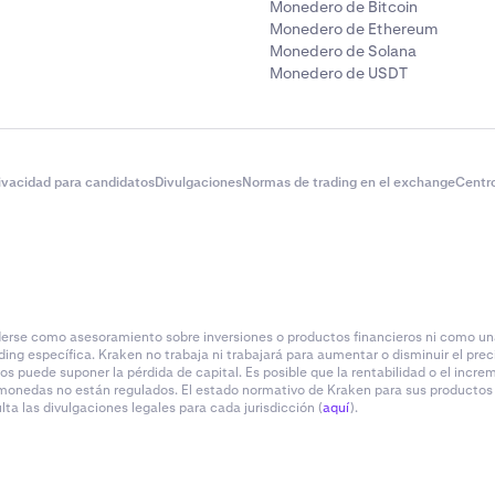
Monedero de Bitcoin
Monedero de Ethereum
Monedero de Solana
Monedero de USDT
rivacidad para candidatos
Divulgaciones
Normas de trading en el exchange
Centr
rse como asesoramiento sobre inversiones o productos financieros ni como una
ding específica. Kraken no trabaja ni trabajará para aumentar o disminuir el prec
ivos puede suponer la pérdida de capital. Es posible que la rentabilidad o el inc
monedas no están regulados. El estado normativo de Kraken para sus productos y 
a las divulgaciones legales para cada jurisdicción (
aquí
).