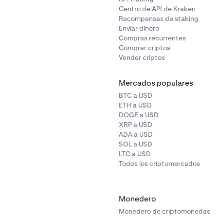
Centro de API de Kraken
Recompensas de staking
Enviar dinero
Compras recurrentes
Comprar criptos
Vender criptos
Mercados populares
BTC a USD
ETH a USD
DOGE a USD
XRP a USD
ADA a USD
SOL a USD
LTC a USD
Todos los criptomercados
Monedero
Monedero de criptomonedas