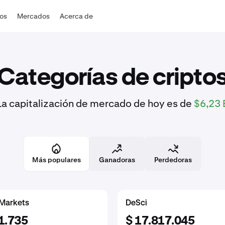
dos
Mercados
Acerca de
Categorías de cripto
La capitalización de mercado de hoy es de
$6,23 
Más populares
Ganadoras
Perdedoras
 Markets
SocialFi
Entertainment
DeSci
97.774
.574
1.735
$ 111.093.524
$ 29.774.425
$ 17.817.045