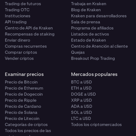
Trading de futuros
Trabaja en Kraken
Trading OTC
Blog de Kraken
Instituciones
Kraken para desarrolladores
API trading
Sala de prensa
Centro de API de Kraken
Programa de afiliados
Recompensas de staking
Listados de activos
Enviar dinero
Estado de Kraken
Compras recurrentes
Centro de Atención al cliente
Comprar criptos
Quejas
Vender criptos
Breakout Prop Trading
Examinar precios
Mercados populares
Precio de Bitcoin
BTC a USD
Precio de Ethereum
ETH a USD
Precio de Dogecoin
DOGE a USD
Precio de Ripple
XRP a USD
Precio de Cardano
ADA a USD
Precio de Solana
SOL a USD
Precio de Litecoin
LTC a USD
Categorías de criptos
Todos los criptomercados
Todos los precios de las