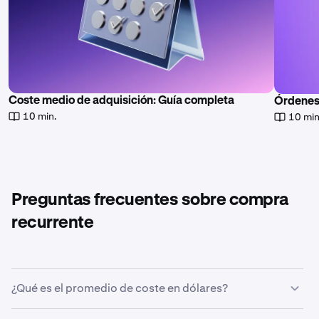
Coste medio de adquisición: Guía completa
Órdenes
10 min.
10 min
Preguntas frecuentes sobre compra
recurrente
¿Qué es el promedio de coste en dólares?
El promedio de coste en dólares es una estrategia de