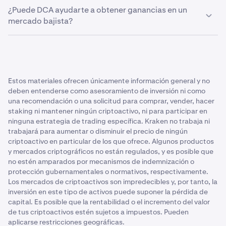
Puedes usar DCA para comprar cualquiera de las más de
Menores rendimientos:
Algunos
defensores de la
¿Puede DCA ayudarte a obtener ganancias en un
Evitar la tarea imposible de intentar comprar en el
200 criptomonedas compatibles con Kraken a través de
industria
afirman que el uso de la estrategia DCA
mercado bajista?
momento «adecuado».
Compras Recurrentes. Nuestra página de
guías de
puede resultar en rendimientos inferiores a los
criptomonedas
puede ayudarte, pero asegúrate de
esperados en comparación con otros sistemas de
No hay un momento 'mejor' para usar DCA en
Suavizar la volatilidad
revisar una variedad de fuentes.
trading, particularmente si la mayoría de estas
criptomonedas; depende de tus preferencias y
compras recurrentes se ejecutan en un mercado en
La estrategia de promedio de costo en dólares puede
objetivos. Dado que DCA elimina la necesidad de
alza.
ayudar a algunos traders a navegar mejor el terreno
predecir el mercado, puedes seguir el plazo que mejor te
Estos materiales ofrecen únicamente información general y no
impredecible del mercado de criptomonedas al
funcione. Aunque ofrece una forma de navegar las
Flexibilidad reducida:
Los inversores que se
deben entenderse como asesoramiento de inversión ni como
distribuir las inversiones a lo largo del tiempo.
fluctuaciones del mercado, su efectividad depende de la
comprometen únicamente a comprar una sola
una recomendación o una solicitud para comprar, vender, hacer
dirección de los precios de las criptomonedas.
criptomoneda durante un largo período de tiempo,
staking ni mantener ningún criptoactivo, ni para participar en
Eliminar las emociones del trading
en lugar de operar entre múltiples activos, pueden
ninguna estrategia de trading específica. Kraken no trabaja ni
perderse otras oportunidades potencialmente
trabajará para aumentar o disminuir el precio de ningún
El trading emocional ocurre cuando los inversores
criptoactivo en particular de los que ofrece. Algunos productos
rentables que podrían no ser posibles de capturar a
toman decisiones basadas en fluctuaciones del
y mercados criptográficos no están regulados, y es posible que
través del DCA.
mercado a corto plazo o reacciones emocionales a
no estén amparados por mecanismos de indemnización o
noticias o eventos. Esto puede llevar a decisiones
protección gubernamentales o normativos, respectivamente.
impulsivas de compra o venta, a menudo impulsadas por
Los mercados de criptoactivos son impredecibles y, por tanto, la
dos emociones comunes:
inversión en este tipo de activos puede suponer la pérdida de
capital. Es posible que la rentabilidad o el incremento del valor
Miedo a perderse algo (FOMO).
de tus criptoactivos estén sujetos a impuestos. Pueden
aplicarse restricciones geográficas.
Miedo, incertidumbre y duda (FUD).