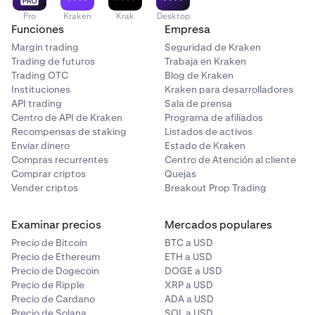
Pro
Kraken
Krak
Desktop
Funciones
Empresa
Margin trading
Seguridad de Kraken
Trading de futuros
Trabaja en Kraken
Trading OTC
Blog de Kraken
Instituciones
Kraken para desarrolladores
API trading
Sala de prensa
Centro de API de Kraken
Programa de afiliados
Recompensas de staking
Listados de activos
Enviar dinero
Estado de Kraken
Compras recurrentes
Centro de Atención al cliente
Comprar criptos
Quejas
Vender criptos
Breakout Prop Trading
Examinar precios
Mercados populares
Precio de Bitcoin
BTC a USD
Precio de Ethereum
ETH a USD
Precio de Dogecoin
DOGE a USD
Precio de Ripple
XRP a USD
Precio de Cardano
ADA a USD
Precio de Solana
SOL a USD