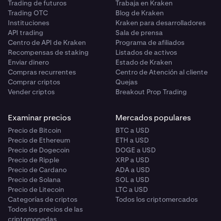
Trading de futuros
Trabaja en Kraken
Trading OTC
Blog de Kraken
Instituciones
Kraken para desarrolladores
API trading
Sala de prensa
Centro de API de Kraken
Programa de afiliados
Recompensas de staking
Listados de activos
Enviar dinero
Estado de Kraken
Compras recurrentes
Centro de Atención al cliente
Comprar criptos
Quejas
Vender criptos
Breakout Prop Trading
Examinar precios
Mercados populares
Precio de Bitcoin
BTC a USD
Precio de Ethereum
ETH a USD
Precio de Dogecoin
DOGE a USD
Precio de Ripple
XRP a USD
Precio de Cardano
ADA a USD
Precio de Solana
SOL a USD
Precio de Litecoin
LTC a USD
Categorías de criptos
Todos los criptomercados
Todos los precios de las
criptomonedas