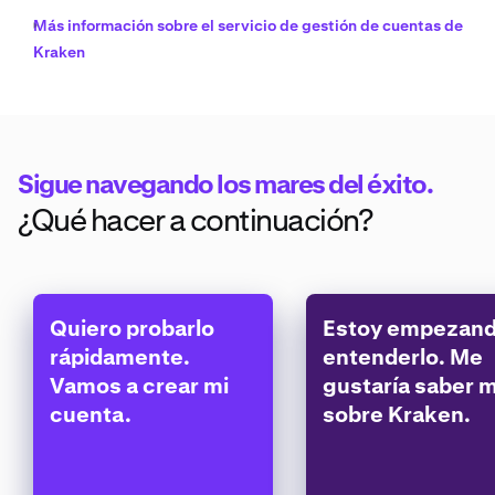
Más información sobre el servicio de gestión de cuentas de
Kraken
Sigue navegando los mares del éxito.
¿Qué hacer a continuación?
Quiero probarlo
Estoy empezand
rápidamente.
entenderlo. Me
Vamos a crear mi
gustaría saber 
cuenta.
sobre Kraken.