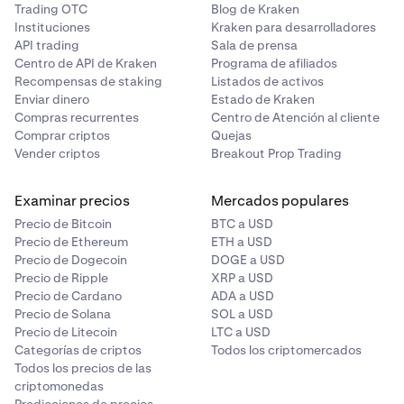
Trading OTC
Blog de Kraken
Instituciones
Kraken para desarrolladores
API trading
Sala de prensa
Centro de API de Kraken
Programa de afiliados
Recompensas de staking
Listados de activos
Enviar dinero
Estado de Kraken
Compras recurrentes
Centro de Atención al cliente
Comprar criptos
Quejas
Vender criptos
Breakout Prop Trading
Examinar precios
Mercados populares
Precio de Bitcoin
BTC a USD
Precio de Ethereum
ETH a USD
Precio de Dogecoin
DOGE a USD
Precio de Ripple
XRP a USD
Precio de Cardano
ADA a USD
Precio de Solana
SOL a USD
Precio de Litecoin
LTC a USD
Categorías de criptos
Todos los criptomercados
Todos los precios de las
criptomonedas