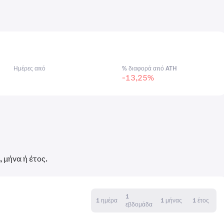
Ημέρες από
% διαφορά από ATH
-13,25%
 μήνα ή έτος.
1
1 ημέρα
1 μήνας
1 έτος
εβδομάδα