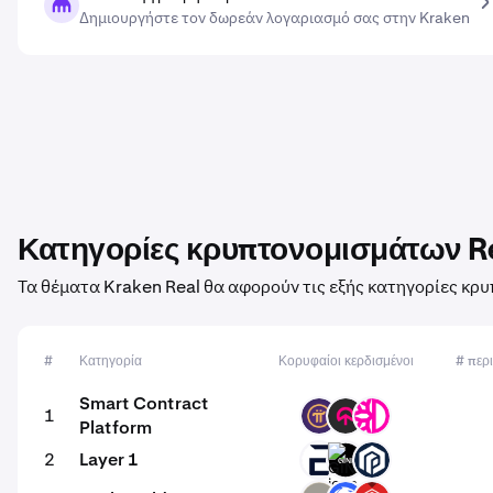
Δημιουργήστε τον δωρεάν λογαριασμό σας στην Kraken
Κατηγορίες κρυπτονομισμάτων R
Τα θέματα Kraken Real θα αφορούν τις εξής κατηγορίες κρ
#
Κατηγορία
Κορυφαίοι κερδισμένοι
# περ
Smart Contract
1
PI
TOMI
DFI
Platform
2
Layer 1
EVR
GINI
PAW