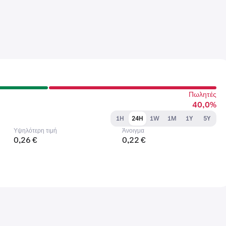
Πωλητές
40,0%
1H
24H
1W
1M
1Y
5Y
Υψηλότερη τιμή
Άνοιγμα
0,26 €
0,22 €