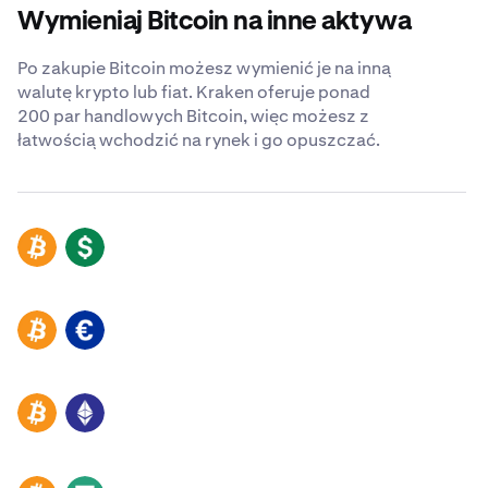
Wymieniaj Bitcoin na inne aktywa
Po zakupie Bitcoin możesz wymienić je na inną
walutę krypto lub fiat. Kraken oferuje ponad
200 par handlowych Bitcoin, więc możesz z
łatwością wchodzić na rynek i go opuszczać.
BTC
USD
BTC
EUR
BTC
ETH