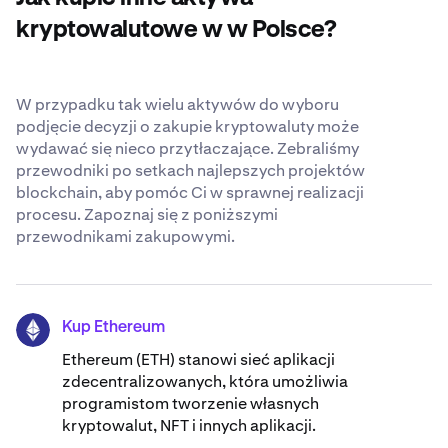
transparentni i zabezpieczeni, gdy powierzasz nam
swoje Bitcoin. Dowiedz się o naszych
cieszących się
kryptowalutowe w w Polsce?
uznaniem na całym świecie standardach
bezpieczeństwa
.
W przypadku tak wielu aktywów do wyboru
podjęcie decyzji o zakupie kryptowaluty może
wydawać się nieco przytłaczające. Zebraliśmy
przewodniki po setkach najlepszych projektów
blockchain, aby pomóc Ci w sprawnej realizacji
procesu. Zapoznaj się z poniższymi
przewodnikami zakupowymi.
Kup Ethereum
ETH
Ethereum (ETH) stanowi sieć aplikacji
zdecentralizowanych, która umożliwia
programistom tworzenie własnych
kryptowalut, NFT i innych aplikacji.