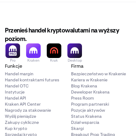
Przenieś handel kryptowalutami na wyższy
poziom.
Pro
Kraken
Krak
Desktop
Funkcje
Firma
Handel margin
Bezpieczeństwo w Krakenie
Handel kontraktami futures
Kariera w Krakenie
Handel OTC
Blog Krakena
Instytucje
Deweloper Krakena
Handel API
Press Room
Kraken API Center
Program partnerski
Nagrody za stakowanie
Pozycje aktywów
Wyślij pieniądze
Status Krakena
Zakupy cykliczne
Dział wsparcia
Kup krypto
Skargi
Sprzedaj krypto
Breakout Prop Trading