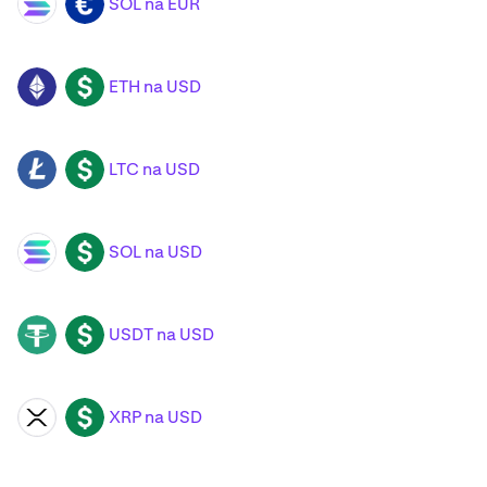
SOL na EUR
SOL
EUR
ETH na USD
ETH
USD
LTC na USD
LTC
USD
SOL na USD
SOL
USD
USDT na USD
USDT
USD
XRP na USD
XRP
USD