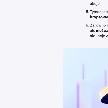
akcje.
Tymczasem
kryptowa
Zarówno m
ale
mężcz
alokacje 