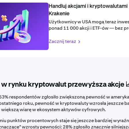
Handluj akcjami i kryptowalutami
Krakenie
Użytkownicy w USA mogą teraz inwe
ponad 11 000 akcji i ETF-ów — bez pr
Zacznij teraz
w rynku kryptowalut przewyższa akcje 
53% respondentów zgłosiło zwiększoną pewność w ameryka
 ostatniego roku, pewność w kryptowaluty wzrosła jeszcze ba
 większą wiarę w ekosystem aktywów cyfrowych.
miu punktów procentowych staje się jeszcze bardziej wyraźn
"znaczące" wzrosty pewności: 28% zgłosiło
znacznie
silniejs