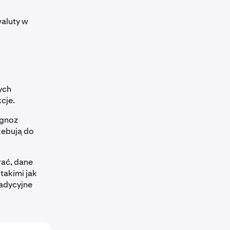
waluty w
ych
cje.
ognoz
zebują do
rać, dane
takimi jak
radycyjne