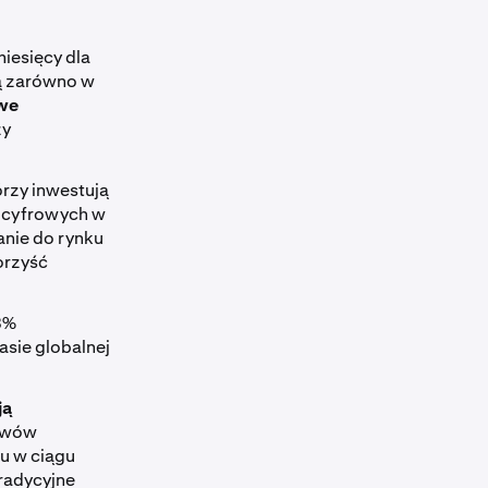
iesięcy dla
ją zarówno w
we
zy
órzy inwestują
w cyfrowych w
anie do rynku
orzyść
3%
sie globalnej
ją
tywów
u w ciągu
radycyjne