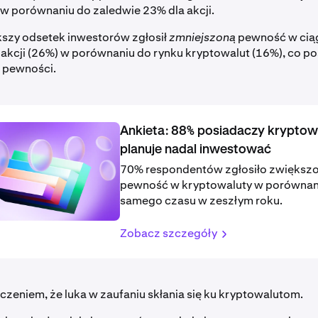
w porównaniu do zaledwie 23% dla akcji.
kszy odsetek inwestorów zgłosił
zmniejszoną
pewność w ciąg
 akcji (26%) w porównaniu do rynku kryptowalut (16%), co p
w pewności.
Ankieta: 88% posiadaczy kryptow
planuje nadal inwestować
70% respondentów zgłosiło zwiększ
pewność w kryptowaluty w porównan
samego czasu w zeszłym roku.
Zobacz szczegóły
oczeniem, że luka w zaufaniu skłania się ku kryptowalutom.