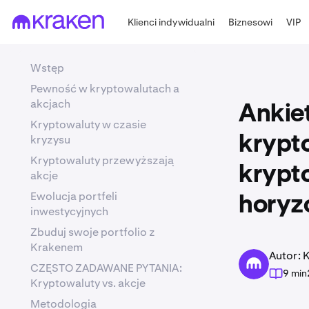
Klienci indywidualni
Biznesowi
VIP
Wstęp
Pewność w kryptowalutach a
akcjach
Ankie
Kryptowaluty w czasie
kryzysu
krypto
Kryptowaluty przewyższają
krypt
akcje
Ewolucja portfeli
horyzo
inwestycyjnych
Zbuduj swoje portfolio z
Krakenem
Autor: 
CZĘSTO ZADAWANE PYTANIA:
9 min
Kryptowaluty vs. akcje
Metodologia