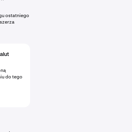
u ostatniego
oszerza
alut
oną
iu do tego