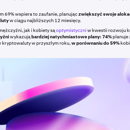
 69% wspiera to zaufanie, planując
zwiększyć swoje aloka
luty
w ciągu najbliższych 12 miesięcy.
ężczyźni, jak i kobiety są
optymistyczni
w kwestii rozwoju k
yźni
wykazują
bardziej natychmiastowe plany:
74%
planuje
w kryptowaluty w przyszłym roku,
w porównaniu do 59%
kobi