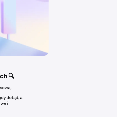
ch 🔍
nsową.
gdy dotąd, a
owe i