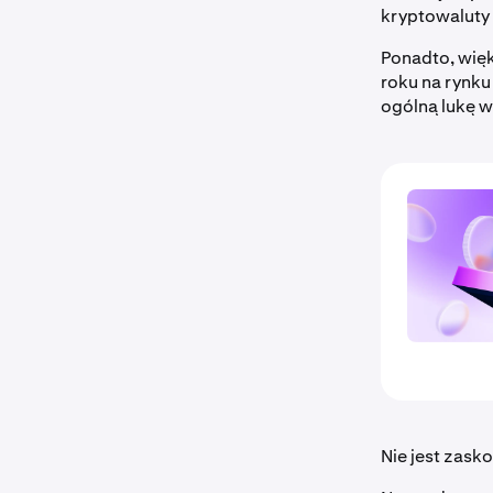
kryptowaluty 
Ponadto, wię
roku na rynku
ogólną lukę 
Nie jest zask