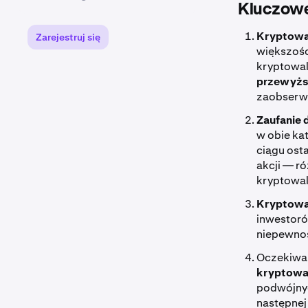
Kluczowe
Kryptowal
Zarejestruj się
większośc
kryptowalu
przewyższ
zaobserwo
Zaufanie 
w obie ka
ciągu ost
akcji — r
kryptowal
Kryptowa
inwestoró
niepewnoś
Oczekiwan
kryptowal
podwójnyc
następnej