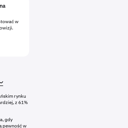
 na
stować w
owizji.

ńskim rynku
rdziej, z 61%
a, gdy
zą pewność w