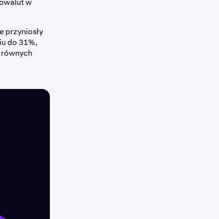
towalut w
e przyniosły
niu do 31%,
j równych