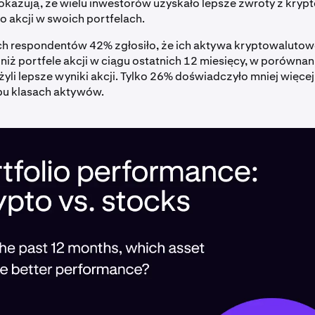
kazują, że wielu inwestorów uzyskało lepsze zwroty z kryp
 akcji w swoich portfelach.
h respondentów 42% zgłosiło, że ich aktywa kryptowalutow
 niż portfele akcji w ciągu ostatnich 12 miesięcy, w porówna
yli lepsze wyniki akcji. Tylko 26% doświadczyło mniej więce
u klasach aktywów.