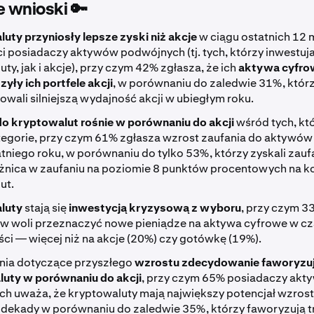
 wnioski 🔑
uty przyniosły lepsze zyski niż akcje
w ciągu ostatnich 12 m
i posiadaczy aktywów podwójnych (tj. tych, którzy inwestu
ty, jak i akcje), przy czym 42% zgłasza, że ich
aktywa cyfro
yły ich portfele akcji
, w porównaniu do zaledwie 31%, któr
wali silniejszą wydajność akcji w ubiegłym roku.
do kryptowalut rośnie w porównaniu do akcji
wśród tych, kt
tegorie, przy czym 61% zgłasza wzrost zaufania do aktywó
atniego roku, w porównaniu do tylko 53%, którzy zyskali zauf
óżnica w zaufaniu na poziomie 8 punktów procentowych na k
ut.
luty
stają się
inwestycją kryzysową z wyboru
, przy czym 3
w woli przeznaczyć nowe pieniądze na aktywa cyfrowe w cza
ci — więcej niż na akcje (20%) czy gotówkę (19%).
ia dotyczące przyszłego
wzrostu zdecydowanie faworyzu
uty w porównaniu do akcji
, przy czym 65% posiadaczy ak
h uważa, że kryptowaluty mają największy potencjał wzrost
 dekady w porównaniu do zaledwie 35%, którzy faworyzują t