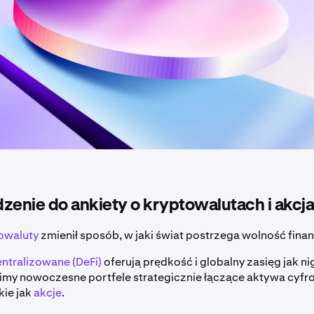
enie do ankiety o kryptowalutach i akcja
owaluty
zmienił sposób, w jaki świat postrzega wolność fina
ntralizowane (DeFi)
oferują prędkość i globalny zasięg jak ni
imy nowoczesne portfele strategicznie łączące aktywa cyfr
kie jak
akcje
.