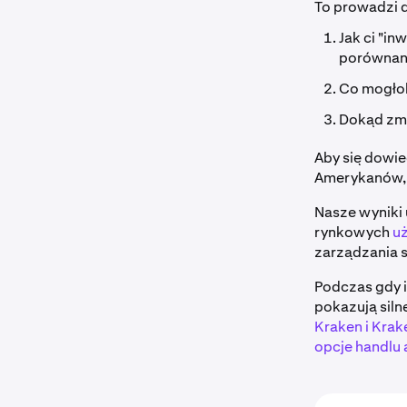
To prowadzi d
Jak ci "i
porównani
Co mogłob
Dokąd zmi
Aby się dowi
Amerykanów, k
Nasze wyniki 
rynkowych
u
zarządzania 
Podczas gdy i
pokazują siln
Kraken i Krak
opcje handlu 