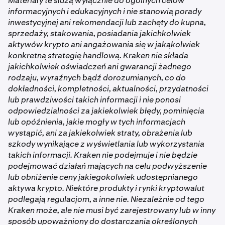
Materiały te służą wyłącznie do ogólnych celów
informacyjnych i edukacyjnych i nie stanowią porady
inwestycyjnej ani rekomendacji lub zachęty do kupna,
sprzedaży, stakowania, posiadania jakichkolwiek
aktywów krypto ani angażowania się w jakąkolwiek
konkretną strategię handlową. Kraken nie składa
jakichkolwiek oświadczeń ani gwarancji żadnego
rodzaju, wyraźnych bądź dorozumianych, co do
dokładności, kompletności, aktualności, przydatności
lub prawdziwości takich informacji i nie ponosi
odpowiedzialności za jakiekolwiek błędy, pominięcia
lub opóźnienia, jakie mogły w tych informacjach
wystąpić, ani za jakiekolwiek straty, obrażenia lub
szkody wynikające z wyświetlania lub wykorzystania
takich informacji. Kraken nie podejmuje i nie będzie
podejmować działań mających na celu podwyższenie
lub obniżenie ceny jakiegokolwiek udostępnianego
aktywa krypto. Niektóre produkty i rynki kryptowalut
podlegają regulacjom, a inne nie. Niezależnie od tego
Kraken może, ale nie musi być zarejestrowany lub w inny
sposób upoważniony do dostarczania określonych