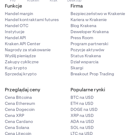
Pro
Kraken
Krak
Desktop
Funkcje
Firma
Handel margin
Bezpieczeństwo w Krakenie
Handel kontraktami futures
Kariera w Krakenie
Handel OTC
Blog Krakena
Instytucje
Deweloper Krakena
Handel API
Press Room
Kraken API Center
Program partnerski
Nagrody za stakowanie
Pozycje aktywów
Wyślij pieniądze
Status Krakena
Zakupy cykliczne
Dział wsparcia
Kup krypto
Skargi
Sprzedaj krypto
Breakout Prop Trading
Przeglądaj ceny
Popularne rynki
Cena Bitcoina
BTC na USD
Cena Ethereum
ETH na USD
Cena Dogecoin
DOGE na USD
Cena XRP
XRP na USD
Cena Cardano
ADA na USD
Cena Solana
SOL na USD
Cena Litecoin
LTC na USD