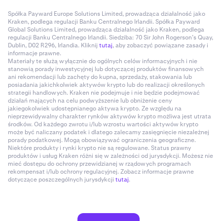
Spółka Payward Europe Solutions Limited, prowadząca działalność jako
Kraken, podlega regulacji Banku Centralnego Irlandii. Spółka Payward
Global Solutions Limited, prowadząca działalność jako Kraken, podlega
regulacji Banku Centralnego Irlandii. Siedziba: 70 Sir John Rogerson’s Quay,
Dublin, D02 R296, Irlandia. Kliknij
tutaj
, aby zobaczyć powiązane zasady i
informacje prawne.
Materiały te służą wyłącznie do ogólnych celów informacyjnych i nie
stanowią porady inwestycyjnej lub dotyczącej produktów finansowych
ani rekomendacji lub zachęty do kupna, sprzedaży, stakowania lub
posiadania jakichkolwiek aktywów krypto lub do realizacji określonych
strategii handlowych. Kraken nie podejmuje i nie będzie podejmować
działań mających na celu podwyższenie lub obniżenie ceny
jakiegokolwiek udostępnianego aktywa krypto. Ze względu na
nieprzewidywalny charakter rynków aktywów krypto możliwa jest utrata
środków. Od każdego zwrotu i/lub wzrostu wartości aktywów krypto
może być naliczany podatek i dlatego zalecamy zasięgnięcie niezależnej
porady podatkowej. Mogą obowiązywać ograniczenia geograficzne.
Niektóre produkty i rynki krypto nie są regulowane. Status prawny
produktów i usług Kraken różni się w zależności od jurysdykcji. Możesz nie
mieć dostępu do ochrony przewidzianej w rządowych programach
rekompensat i/lub ochrony regulacyjnej. Zobacz informacje prawne
dotyczące poszczególnych jurysdykcji
tutaj
.