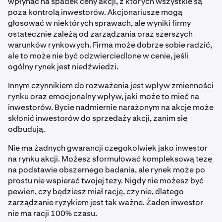
wpłynąć na spadek ceny akcji, z których wszystkie są
poza kontrolą inwestorów. Akcjonariusze mogą
głosować w niektórych sprawach, ale wyniki firmy
ostatecznie zależą od zarządzania oraz szerszych
warunków rynkowych. Firma może dobrze sobie radzić,
ale to może nie być odzwierciedlone w cenie, jeśli
ogólny rynek jest niedźwiedzi.
Innym czynnikiem do rozważenia jest wpływ zmienności
rynku oraz emocjonalny wpływ, jaki może to mieć na
inwestorów. Bycie nadmiernie narażonym na akcje może
skłonić inwestorów do sprzedaży akcji, zanim się
odbudują.
Nie ma żadnych gwarancji czegokolwiek jako inwestor
na rynku akcji. Możesz sformułować kompleksową tezę
na podstawie obszernego badania, ale rynek może po
prostu nie wspierać twojej tezy. Nigdy nie możesz być
pewien, czy będziesz miał rację, czy nie, dlatego
zarządzanie ryzykiem jest tak ważne. Żaden inwestor
nie ma racji 100% czasu.