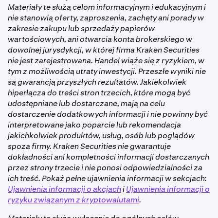
Materiały te służą celom informacyjnym i edukacyjnym i
nie stanowią oferty, zaproszenia, zachęty ani porady w
zakresie zakupu lub sprzedaży papierów
wartościowych, ani otwarcia konta brokerskiego w
dowolnej jurysdykcji, w której firma Kraken Securities
nie jest zarejestrowana. Handel wiąże się z ryzykiem, w
tym z możliwością utraty inwestycji. Przeszłe wyniki nie
są gwarancją przyszłych rezultatów. Jakiekolwiek
hiperłącza do treści stron trzecich, które mogą być
udostępniane lub dostarczane, mają na celu
dostarczenie dodatkowych informacji i nie powinny być
interpretowane jako poparcie lub rekomendacja
jakichkolwiek produktów, usług, osób lub poglądów
spoza firmy. Kraken Securities nie gwarantuje
dokładności ani kompletności informacji dostarczanych
przez strony trzecie i nie ponosi odpowiedzialności za
ich treść. Pokaż pełne ujawnienia informacji w sekcjach:
Ujawnienia informacji o akcjach
i
Ujawnienia informacji o
ryzyku związanym z kryptowalutami
.