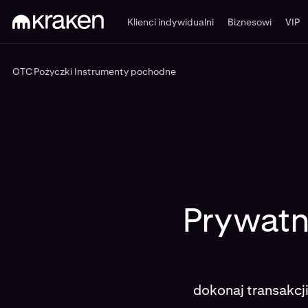
Klienci indywidualni
Biznesowi
VIP
OTC
Pożyczki
Instrumenty pochodne
OTC
Pożyczki
Instrumenty poch
Prywatna
dokonaj transakcj