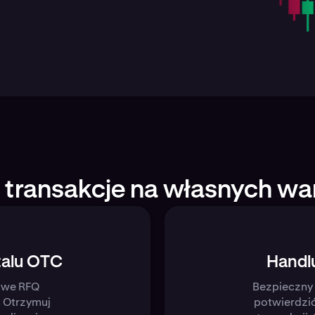
j transakcje na własnych w
talu OTC
Handl
owe RFQ
Bezpieczny 
 Otrzymuj
potwierdzić