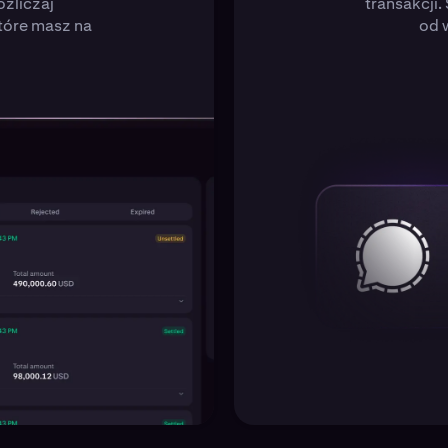
ozliczaj
transakcji.
tóre masz na
od w