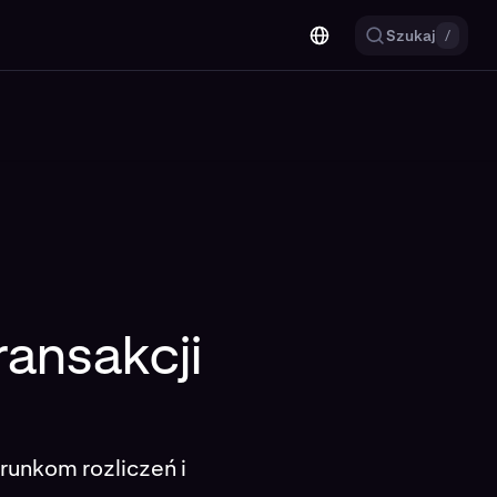
Szukaj
/
ransakcji
runkom rozliczeń i