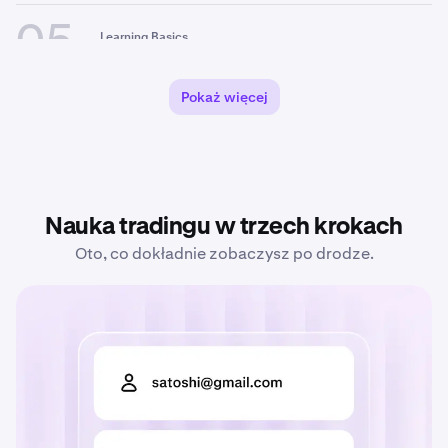
nad Twoimi kryptowalutami?
05
Learning Basics
Czym jest Bitcoin (BTC)?
12 min
Kompletny przewodnik
Pokaż więcej
06
Learning Basics
Czym jest kryptowaluta?
10 min
07
Trading
Nauka tradingu w trzech krokach
Najlepsze platformy handlu
19 min
kontraktami futures na krypto w
Oto, co dokładnie zobaczysz po drodze.
2026 roku
08
Trading
Uśrednianie kosztu zakupu:
10 min
Kompletny przewodnik
dotyczący strategii DCA w
zakresie krypto