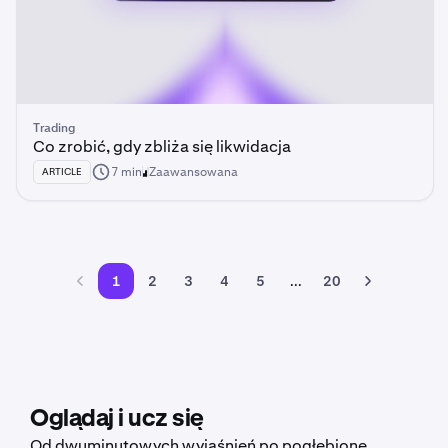
Trading
Co zrobić, gdy zbliża się likwidacja
7 min
Zaawansowana
ARTICLE
1
2
3
4
5
...
20
Oglądaj i ucz się
Od dwuminutowych wyjaśnień po pogłębione