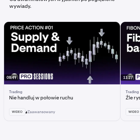
wywiady.
08:49
11:27
Trading
Trading
Nie handluj w połowie ruchu
Źle r
Zaawansowany
WIDEO
WIDEO