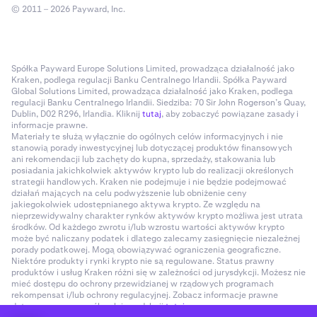
© 2011 – 2026 Payward, Inc.
Spółka Payward Europe Solutions Limited, prowadząca działalność jako
Kraken, podlega regulacji Banku Centralnego Irlandii. Spółka Payward
Global Solutions Limited, prowadząca działalność jako Kraken, podlega
regulacji Banku Centralnego Irlandii. Siedziba: 70 Sir John Rogerson’s Quay,
Dublin, D02 R296, Irlandia. Kliknij
tutaj
, aby zobaczyć powiązane zasady i
informacje prawne.
Materiały te służą wyłącznie do ogólnych celów informacyjnych i nie
stanowią porady inwestycyjnej lub dotyczącej produktów finansowych
ani rekomendacji lub zachęty do kupna, sprzedaży, stakowania lub
posiadania jakichkolwiek aktywów krypto lub do realizacji określonych
strategii handlowych. Kraken nie podejmuje i nie będzie podejmować
działań mających na celu podwyższenie lub obniżenie ceny
jakiegokolwiek udostępnianego aktywa krypto. Ze względu na
nieprzewidywalny charakter rynków aktywów krypto możliwa jest utrata
środków. Od każdego zwrotu i/lub wzrostu wartości aktywów krypto
może być naliczany podatek i dlatego zalecamy zasięgnięcie niezależnej
porady podatkowej. Mogą obowiązywać ograniczenia geograficzne.
Niektóre produkty i rynki krypto nie są regulowane. Status prawny
produktów i usług Kraken różni się w zależności od jurysdykcji. Możesz nie
mieć dostępu do ochrony przewidzianej w rządowych programach
rekompensat i/lub ochrony regulacyjnej. Zobacz informacje prawne
dotyczące poszczególnych jurysdykcji
tutaj
.