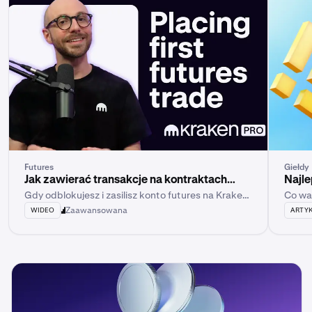
Futures
Giełdy
Jak zawierać transakcje na kontraktach
Najle
Gdy odblokujesz i zasilisz konto futures na Kraken
Co wa
futures w Kraken Pro
Pro, możesz zawrzeć swoją pierwszą transakcję na
Zaawansowana
WIDEO
ARTY
kontraktach futures.