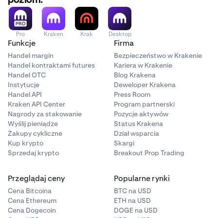
poziom.
Pro
Kraken
Krak
Desktop
Funkcje
Firma
Handel margin
Bezpieczeństwo w Krakenie
Handel kontraktami futures
Kariera w Krakenie
Handel OTC
Blog Krakena
Instytucje
Deweloper Krakena
Handel API
Press Room
Kraken API Center
Program partnerski
Nagrody za stakowanie
Pozycje aktywów
Wyślij pieniądze
Status Krakena
Zakupy cykliczne
Dział wsparcia
Kup krypto
Skargi
Sprzedaj krypto
Breakout Prop Trading
Przeglądaj ceny
Popularne rynki
Cena Bitcoina
BTC na USD
Cena Ethereum
ETH na USD
Cena Dogecoin
DOGE na USD