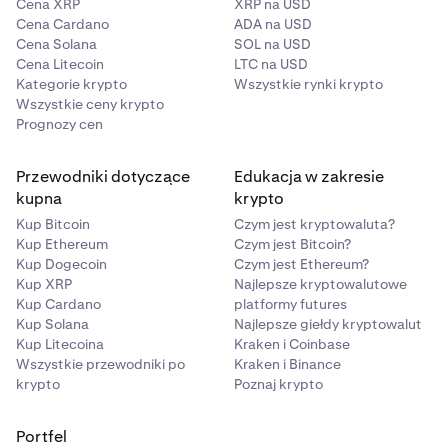
Cena XRP
XRP na USD
Cena Cardano
ADA na USD
Cena Solana
SOL na USD
Cena Litecoin
LTC na USD
Kategorie krypto
Wszystkie rynki krypto
Wszystkie ceny krypto
Prognozy cen
Przewodniki dotyczące
Edukacja w zakresie
kupna
krypto
Kup Bitcoin
Czym jest kryptowaluta?
Kup Ethereum
Czym jest Bitcoin?
Kup Dogecoin
Czym jest Ethereum?
Kup XRP
Najlepsze kryptowalutowe
Kup Cardano
platformy futures
Kup Solana
Najlepsze giełdy kryptowalut
Kup Litecoina
Kraken i Coinbase
Wszystkie przewodniki po
Kraken i Binance
krypto
Poznaj krypto
Portfel