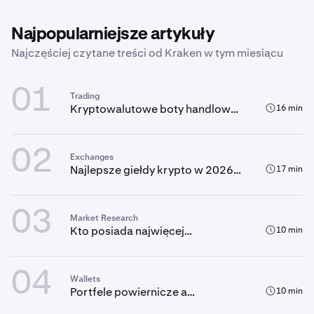
Najpopularniejsze artykuły
Najczęściej czytane treści od Kraken w tym miesiącu
01
Trading
Kryptowalutowe boty handlowe
16 min
AI: Kompletny przewodnik
02
Exchanges
Najlepsze giełdy krypto w 2026
17 min
roku: Co warto wiedzieć przed
dokonaniem transakcji
03
Market Research
Kto posiada najwięcej
10 min
bitcoinów?
04
Wallets
Portfele powiernicze a
10 min
niepowiernicze: Kto ma kontrolę