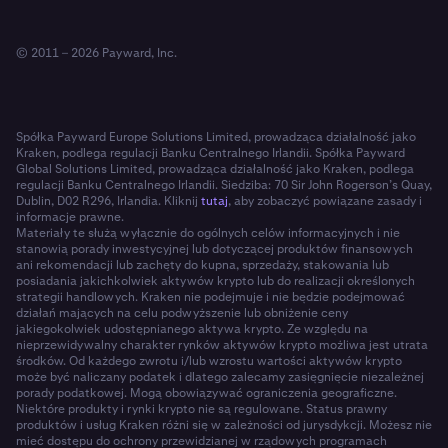
© 2011 – 2026 Payward, Inc.
Spółka Payward Europe Solutions Limited, prowadząca działalność jako
Kraken, podlega regulacji Banku Centralnego Irlandii. Spółka Payward
Global Solutions Limited, prowadząca działalność jako Kraken, podlega
regulacji Banku Centralnego Irlandii. Siedziba: 70 Sir John Rogerson’s Quay,
Dublin, D02 R296, Irlandia. Kliknij
tutaj
, aby zobaczyć powiązane zasady i
informacje prawne.
Materiały te służą wyłącznie do ogólnych celów informacyjnych i nie
stanowią porady inwestycyjnej lub dotyczącej produktów finansowych
ani rekomendacji lub zachęty do kupna, sprzedaży, stakowania lub
posiadania jakichkolwiek aktywów krypto lub do realizacji określonych
strategii handlowych. Kraken nie podejmuje i nie będzie podejmować
działań mających na celu podwyższenie lub obniżenie ceny
jakiegokolwiek udostępnianego aktywa krypto. Ze względu na
nieprzewidywalny charakter rynków aktywów krypto możliwa jest utrata
środków. Od każdego zwrotu i/lub wzrostu wartości aktywów krypto
może być naliczany podatek i dlatego zalecamy zasięgnięcie niezależnej
porady podatkowej. Mogą obowiązywać ograniczenia geograficzne.
Niektóre produkty i rynki krypto nie są regulowane. Status prawny
produktów i usług Kraken różni się w zależności od jurysdykcji. Możesz nie
mieć dostępu do ochrony przewidzianej w rządowych programach