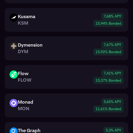
Kusama
7,68% APY
KSM
KSM
15,94% Bonded
Dymension
7,67% APY
DYM
DYM
15,92% Bonded
Flow
7,41% APY
FLOW
FLOW
15,37% Bonded
Monad
5,65% APY
MON
MON
11,61% Bonded
The Graph
5,3% APY
GRT