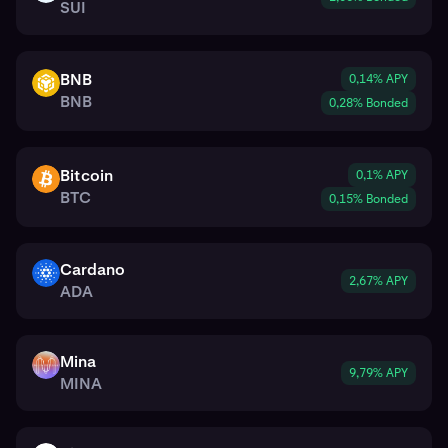
SUI
BNB
0,14% APY
BNB
BNB
0,28% Bonded
Bitcoin
0,1% APY
BTC
BTC
0,15% Bonded
Cardano
ADA
2,67% APY
ADA
Mina
MINA
9,79% APY
MINA