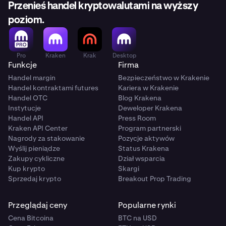
Przenieś handel kryptowalutami na wyższy
poziom.
Pro
Kraken
Krak
Desktop
Funkcje
Firma
Handel margin
Bezpieczeństwo w Krakenie
Handel kontraktami futures
Kariera w Krakenie
Handel OTC
Blog Krakena
Instytucje
Deweloper Krakena
Handel API
Press Room
Kraken API Center
Program partnerski
Nagrody za stakowanie
Pozycje aktywów
Wyślij pieniądze
Status Krakena
Zakupy cykliczne
Dział wsparcia
Kup krypto
Skargi
Sprzedaj krypto
Breakout Prop Trading
Przeglądaj ceny
Popularne rynki
Cena Bitcoina
BTC na USD