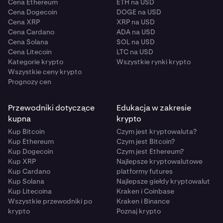
Cena Ethereum
ETH na USD
Cena Dogecoin
DOGE na USD
Cena XRP
XRP na USD
Cena Cardano
ADA na USD
Cena Solana
SOL na USD
Cena Litecoin
LTC na USD
Kategorie krypto
Wszystkie rynki krypto
Wszystkie ceny krypto
Prognozy cen
Przewodniki dotyczące
Edukacja w zakresie
kupna
krypto
Kup Bitcoin
Czym jest kryptowaluta?
Kup Ethereum
Czym jest Bitcoin?
Kup Dogecoin
Czym jest Ethereum?
Kup XRP
Najlepsze kryptowalutowe
Kup Cardano
platformy futures
Kup Solana
Najlepsze giełdy kryptowalut
Kup Litecoina
Kraken i Coinbase
Wszystkie przewodniki po
Kraken i Binance
krypto
Poznaj krypto