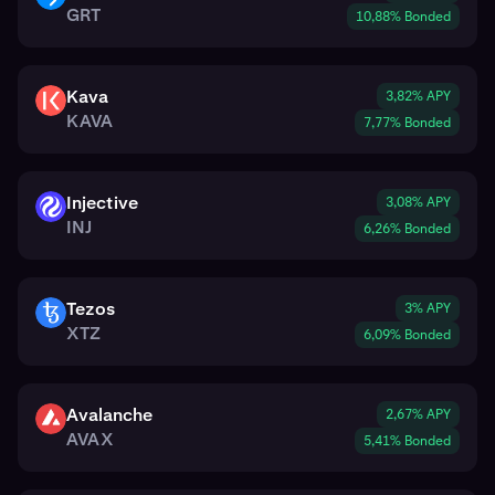
GRT
10,88% Bonded
Kava
3,82% APY
KAVA
KAVA
7,77% Bonded
Injective
3,08% APY
INJ
INJ
6,26% Bonded
Tezos
3% APY
XTZ
XTZ
6,09% Bonded
Avalanche
2,67% APY
AVAX
AVAX
5,41% Bonded