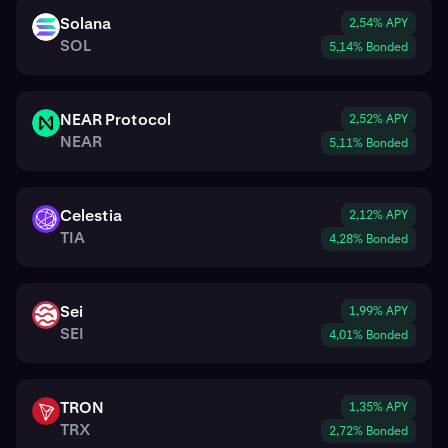
Solana
2,54% APY
SOL
SOL
5,14% Bonded
NEAR Protocol
2,52% APY
NEAR
NEAR
5,11% Bonded
Celestia
2,12% APY
TIA
TIA
4,28% Bonded
Sei
1,99% APY
SEI
SEI
4,01% Bonded
TRON
1,35% APY
TRX
TRX
2,72% Bonded