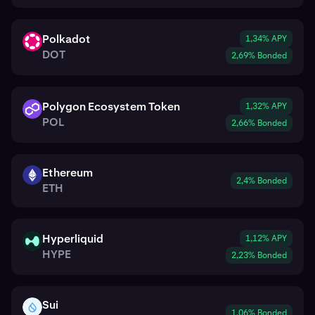
Polkadot
1,34% APY
DOT
DOT
2,69% Bonded
Polygon Ecosystem Token
1,32% APY
POL
POL
2,66% Bonded
Ethereum
ETH
2,4% Bonded
ETH
Hyperliquid
1,12% APY
HYPE
HYPE
2,23% Bonded
Sui
SUI
1,06% Bonded