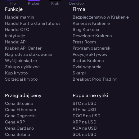
Pro
Kraken
Krak
Desktop
Funkcje
Firma
Handel margin
Bezpieczeństwo w Krakenie
Handel kontraktami futures
Kariera w Krakenie
Handel OTC
Blog Krakena
Instytucje
Deweloper Krakena
Handel API
Press Room
Kraken API Center
Program partnerski
Nagrody za stakowanie
Pozycje aktywów
Wyślij pieniądze
Status Krakena
Zakupy cykliczne
Dział wsparcia
Kup krypto
Skargi
Sprzedaj krypto
Breakout Prop Trading
Przeglądaj ceny
Popularne rynki
Cena Bitcoina
BTC na USD
Cena Ethereum
ETH na USD
Cena Dogecoin
DOGE na USD
Cena XRP
XRP na USD
Cena Cardano
ADA na USD
Cena Solana
SOL na USD