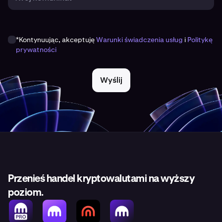
*Kontynuując, akceptuję
Warunki świadczenia usług
i
Politykę
prywatności
Wyślij
Przenieś handel kryptowalutami na wyższy
poziom.