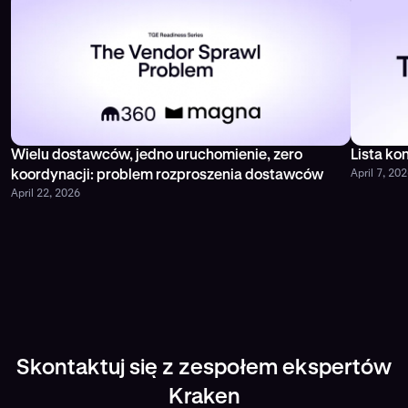
Wielu dostawców, jedno uruchomienie, zero
Lista ko
April 7, 20
koordynacji: problem rozproszenia dostawców
April 22, 2026
Skontaktuj się z zespołem ekspertów
Kraken