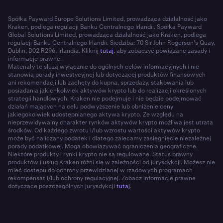
Spółka Payward Europe Solutions Limited, prowadząca działalność jako
Kraken, podlega regulacji Banku Centralnego Irlandii. Spółka Payward
Global Solutions Limited, prowadząca działalność jako Kraken, podlega
regulacji Banku Centralnego Irlandii. Siedziba: 70 Sir John Rogerson’s Quay,
Dublin, D02 R296, Irlandia. Kliknij
tutaj
, aby zobaczyć powiązane zasady i
informacje prawne.
Materiały te służą wyłącznie do ogólnych celów informacyjnych i nie
stanowią porady inwestycyjnej lub dotyczącej produktów finansowych
ani rekomendacji lub zachęty do kupna, sprzedaży, stakowania lub
posiadania jakichkolwiek aktywów krypto lub do realizacji określonych
strategii handlowych. Kraken nie podejmuje i nie będzie podejmować
działań mających na celu podwyższenie lub obniżenie ceny
jakiegokolwiek udostępnianego aktywa krypto. Ze względu na
nieprzewidywalny charakter rynków aktywów krypto możliwa jest utrata
środków. Od każdego zwrotu i/lub wzrostu wartości aktywów krypto
może być naliczany podatek i dlatego zalecamy zasięgnięcie niezależnej
porady podatkowej. Mogą obowiązywać ograniczenia geograficzne.
Niektóre produkty i rynki krypto nie są regulowane. Status prawny
produktów i usług Kraken różni się w zależności od jurysdykcji. Możesz nie
mieć dostępu do ochrony przewidzianej w rządowych programach
rekompensat i/lub ochrony regulacyjnej. Zobacz informacje prawne
dotyczące poszczególnych jurysdykcji
tutaj
.