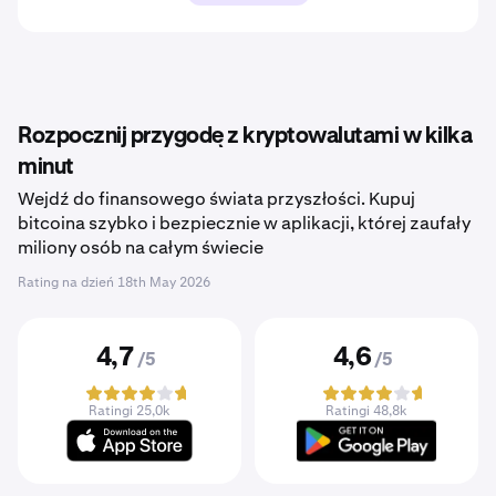
Rozpocznij przygodę z kryptowalutami w kilka
minut
Wejdź do finansowego świata przyszłości. Kupuj
bitcoina szybko i bezpiecznie w aplikacji, której zaufały
miliony osób na całym świecie
Rating na dzień
18th May 2026
4,7
4,6
/5
/5
Ratingi 25,0k
Ratingi 48,8k