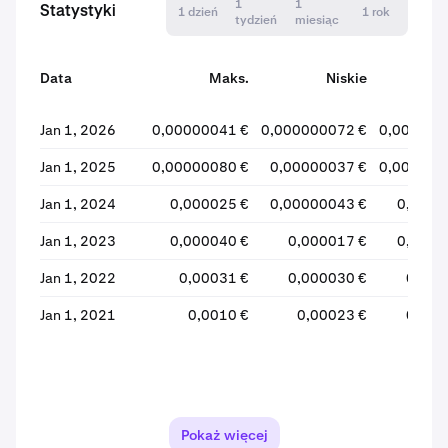
1
1
Statystyki
1 dzień
1 rok
tydzień
miesiąc
Data
Maks.
Niskie
Otwa
Jan 1, 2026
0,00000041 €
0,000000072 €
0,000000
Jan 1, 2025
0,00000080 €
0,00000037 €
0,000000
Jan 1, 2024
0,000025 €
0,00000043 €
0,0000
Jan 1, 2023
0,000040 €
0,000017 €
0,0000
Jan 1, 2022
0,00031 €
0,000030 €
0,000
Jan 1, 2021
0,0010 €
0,00023 €
0,000
Pokaż więcej