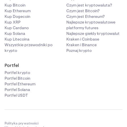
Kup Bitcoin
Czym jest kryptowaluta?
Kup Ethereum
Czym jest Bitcoin?
Kup Dogecoin
Czym jest Ethereum?
Kup XRP
Najlepsze kryptowalutowe
Kup Cardano
platformy futures
Kup Solana
Najlepsze giełdy kryptowalut
Kup Litecoina
Kraken i Coinbase
Wszystkie przewodniki po
Kraken i Binance
krypto
Poznaj krypto
Portfel
Portfel krypto
Portfel Bitcoin
Portfel Ethereum
Portfel Solana
Portfel USDT
Polityka prywatności