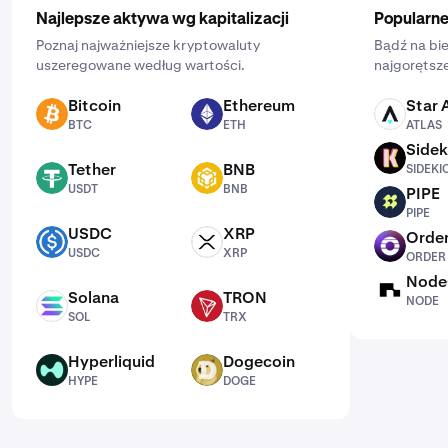
Najlepsze aktywa wg kapitalizacji
Popularne
Poznaj najważniejsze kryptowaluty
Bądź na bie
uszeregowane według wartości.
najgorętsze
Bitcoin
Ethereum
Star 
BTC
ETH
ATLAS
BTC
ETH
ATLAS
Sidek
SIDEKICK
Tether
BNB
SIDEKI
USDT
BNB
USDT
BNB
PIPE
PIPE
PIPE
USDC
XRP
Order
USDC
XRP
ORDER
USDC
XRP
ORDER
Node
NODE
Solana
TRON
NODE
SOL
TRX
SOL
TRX
Hyperliquid
Dogecoin
HYPE
DOGE
HYPE
DOGE