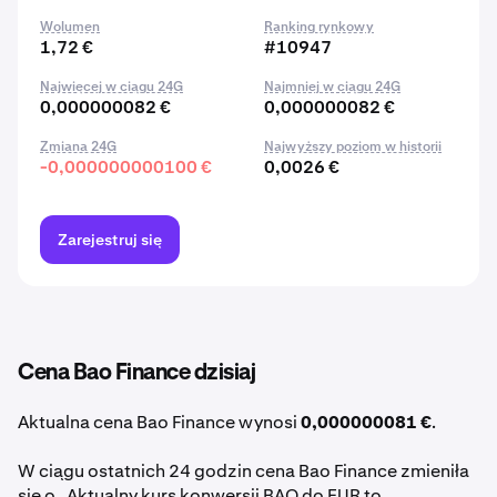
Wolumen
Ranking rynkowy
1,72 €
#10947
Najwięcej w ciągu 24G
Najmniej w ciągu 24G
0,000000082 €
0,000000082 €
Zmiana 24G
Najwyższy poziom w historii
-0,000000000100 €
0,0026 €
Zarejestruj się
Cena Bao Finance dzisiaj
Aktualna cena Bao Finance wynosi
0,000000081 €
.
W ciągu ostatnich 24 godzin cena Bao Finance zmieniła
się o . Aktualny kurs konwersji BAO do EUR to