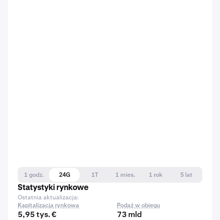
1 godz.
24G
1T
1 mies.
1 rok
5 lat
Statystyki rynkowe
Ostatnia aktualizacja:
Kapitalizacja rynkowa
Podaż w obiegu
5,95 tys. €
73 mld