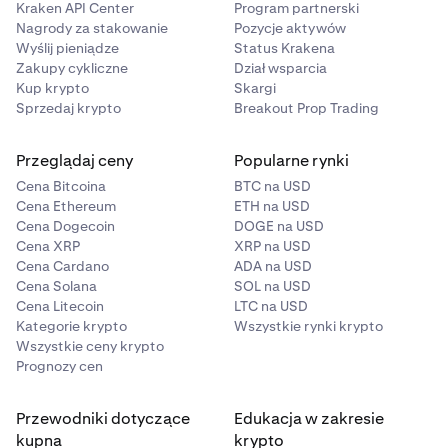
Kraken API Center
Program partnerski
Nagrody za stakowanie
Pozycje aktywów
Wyślij pieniądze
Status Krakena
Zakupy cykliczne
Dział wsparcia
Kup krypto
Skargi
Sprzedaj krypto
Breakout Prop Trading
Przeglądaj ceny
Popularne rynki
Cena Bitcoina
BTC na USD
Cena Ethereum
ETH na USD
Cena Dogecoin
DOGE na USD
Cena XRP
XRP na USD
Cena Cardano
ADA na USD
Cena Solana
SOL na USD
Cena Litecoin
LTC na USD
Kategorie krypto
Wszystkie rynki krypto
Wszystkie ceny krypto
Prognozy cen
Przewodniki dotyczące
Edukacja w zakresie
kupna
krypto