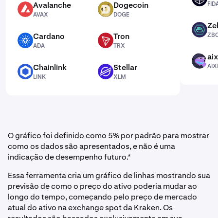
Avalanche
Dogecoin
FID
AVAX
DOGE
AVAX
DOGE
Ze
ZBCN
Cardano
Tron
ZB
ADA
TRX
ADA
TRX
aix
AIXBT
Chainlink
Stellar
AIX
LINK
XLM
LINK
XLM
O gráfico foi definido como 5% por padrão para mostrar
como os dados são apresentados, e não é uma
indicação de desempenho futuro.*
Essa ferramenta cria um gráfico de linhas mostrando sua
previsão de como o preço do ativo poderia mudar ao
longo do tempo, começando pelo preço de mercado
atual do ativo na exchange spot da Kraken. Os