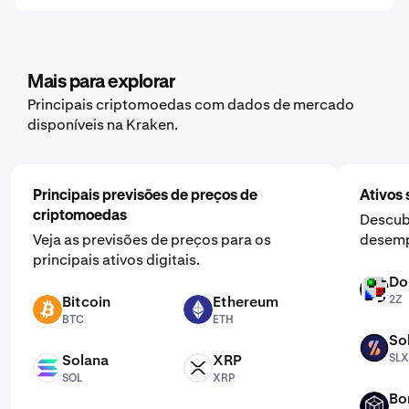
Mais para explorar
Principais criptomoedas com dados de mercado
disponíveis na Kraken.
Principais previsões de preços de
Ativos 
criptomoedas
Descub
Veja as previsões de preços para os
desemp
principais ativos digitais.
Do
2Z
Bitcoin
Ethereum
2Z
BTC
ETH
BTC
ETH
So
SLX
Solana
XRP
SLX
SOL
XRP
SOL
XRP
Bo
FIDA