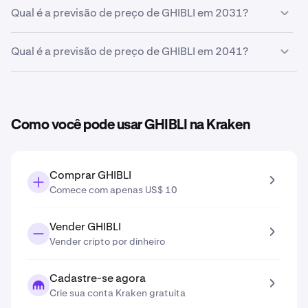
R$ 0,00068
Com base em sua projeção de crescimento, a
previsão
Qual é a previsão de preço de GHIBLI em 2031?
de preço de GHIBLI em 2027
é
R$ 0,00070
.
Com base em sua projeção de crescimento inserida na
Qual é a previsão de preço de GHIBLI em 2041?
ferramenta de previsão de preços, a
previsão de preço
de GHIBLI em 2031
é
R$ 0,00084
.
Com base em sua projeção de crescimento inserida na
ferramenta de previsão de preços, a
previsão de preço
de GHIBLI em 2041
é
R$ 0,0014
.
Como você pode usar GHIBLI na Kraken
Comprar GHIBLI
Comece com apenas US$ 10
Vender GHIBLI
Vender cripto por dinheiro
Cadastre-se agora
Crie sua conta Kraken gratuita