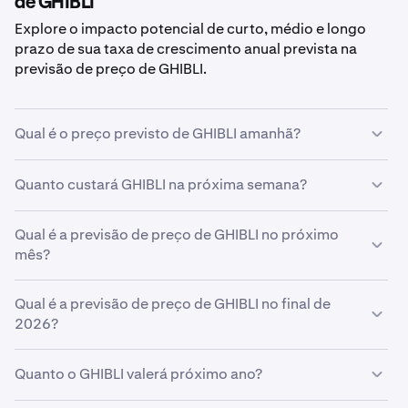
de GHIBLI
Explore o impacto potencial de curto, médio e longo
prazo de sua taxa de crescimento anual prevista na
previsão de preço de GHIBLI.
Qual é o preço previsto de GHIBLI amanhã?
Com sua taxa de crescimento prevista de
5%
, a
previsão
Quanto custará GHIBLI na próxima semana?
de preço de GHIBLI para amanhã
é estimado em
R$ 0,00066
.
Usando sua previsão de taxa de crescimento de
Qual é a previsão de preço de GHIBLI no próximo
5%
, o
preço estimado de
mês?
GHIBLI
na próxima semana será
R$ 0,00066
.
Se
Qual é a previsão de preço de GHIBLI no final de
GHIBLI
crescer com sua taxa prevista de
5%
, espera-
se que o preço atinja
2026?
R$ 0,00066
até o final do mês.
Com base em sua previsão de taxa de crescimento de
Quanto o GHIBLI valerá próximo ano?
5%
, a
previsão de preço de GHIBLI no final de 2026
é