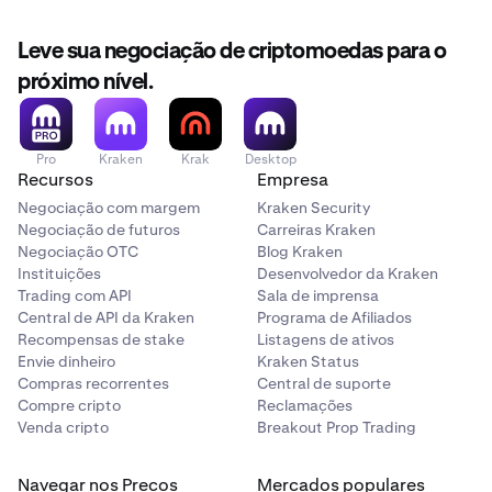
Leve sua negociação de criptomoedas para o
próximo nível.
Pro
Kraken
Krak
Desktop
Recursos
Empresa
Negociação com margem
Kraken Security
Negociação de futuros
Carreiras Kraken
Negociação OTC
Blog Kraken
Instituições
Desenvolvedor da Kraken
Trading com API
Sala de imprensa
Central de API da Kraken
Programa de Afiliados
Recompensas de stake
Listagens de ativos
Envie dinheiro
Kraken Status
Compras recorrentes
Central de suporte
Compre cripto
Reclamações
Venda cripto
Breakout Prop Trading
Navegar nos Preços
Mercados populares