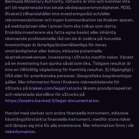
Bermuda Monetary Authority. xStocks är inte och kommer inte
att bli registrerade hos lokala värdepappersmyndigheter. PDSL
(Kraken) tillhandahåller inte investeringsråd och/eller
rekommendationer och ingen kommunikation via Kraken-appen,
på webbplatsen eller i annan form ska tolkas som detta.
Enskilda investerare ska fatta egna beslut eller inhämta
oberoende professionella råd om de är osäkra på huruvida
investeringar är lämpliga/ändamålsenliga för deras
omständigheter eller behov, inklusive potentiella
skattekonsekvenser. Investering i xStocks medför risker. Värdet
på en investering kan sjunka såväl som öka. Tidigare resultat är
inte en tillförlitlig vägledning för framtida resultat. Ej tillgängligt i
USA eller för amerikanska personer. Geografiska begränsningar
gäller. Mer information finns i Krakens riskmeddelande för
xStocks på
kraken.com/legal/xstocks
liksom grundprospektet
och relaterade slutvillkor för xStocks på
https://assets.backed.fi/legal-documentation
.
Handel med derivat och andra finansiella instrument, inklusive
hävstångsförstärkta finansiella instrument, medför stora risker
och lämpar sig inte för alla investerare. Mer information finns i vår
riskinformation
.