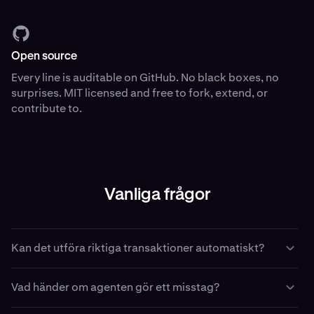
Open source
Every line is auditable on GitHub. No black boxes, no
surprises. MIT licensed and free to fork, extend, or
contribute to.
Vanliga frågor
Kan det utföra riktiga transaktioner automatiskt?
Ja – om du konfigurerar Kraken CLI med API-nycklar och
Vad händer om agenten gör ett misstag?
handelsbehörigheter kan din agent lägga, ändra och
annullera riktiga ordrar. Det är meningen. Börja med att