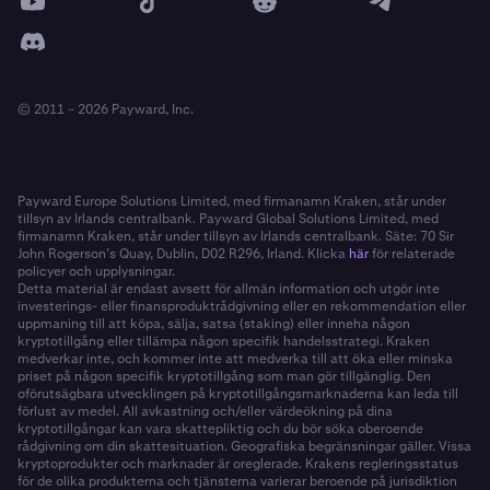
© 2011 – 2026 Payward, Inc.
Payward Europe Solutions Limited, med firmanamn Kraken, står under
tillsyn av Irlands centralbank. Payward Global Solutions Limited, med
firmanamn Kraken, står under tillsyn av Irlands centralbank. Säte: 70 Sir
John Rogerson’s Quay, Dublin, D02 R296, Irland. Klicka
här
för relaterade
policyer och upplysningar.
Detta material är endast avsett för allmän information och utgör inte
investerings- eller finansproduktrådgivning eller en rekommendation eller
uppmaning till att köpa, sälja, satsa (staking) eller inneha någon
kryptotillgång eller tillämpa någon specifik handelsstrategi. Kraken
medverkar inte, och kommer inte att medverka till att öka eller minska
priset på någon specifik kryptotillgång som man gör tillgänglig. Den
oförutsägbara utvecklingen på kryptotillgångsmarknaderna kan leda till
förlust av medel. All avkastning och/eller värdeökning på dina
kryptotillgångar kan vara skattepliktig och du bör söka oberoende
rådgivning om din skattesituation. Geografiska begränsningar gäller. Vissa
kryptoprodukter och marknader är oreglerade. Krakens regleringsstatus
för de olika produkterna och tjänsterna varierar beroende på jurisdiktion