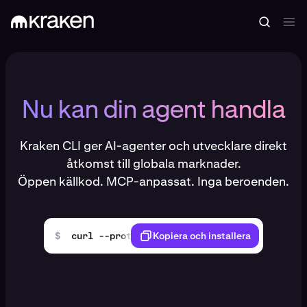
Nu kan din agent handla
Kraken CLI ger AI-agenter och utvecklare direkt
åtkomst till globala marknader.
Öppen källkod. MCP-anpassat. Inga beroenden.
$
curl --proto '=https' --tlsv1.2 -LsSf https
Kopiera och installera
KRAKEN CLI