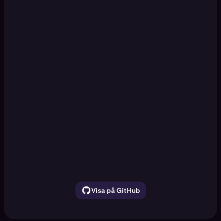
Set up a paper trading DCA
[Enter]
simulation
Watch ETH, SOL, and BTC for 30 seconds.
Show the price movement
Visa på GitHub