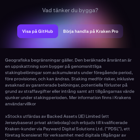
Vad tänker du bygga?
Visa på GitHub
Börja handla på Kraken Pro
Geografiska begränsningar gäller. Den beräknade årsräntan är
en uppskattning som bygger på genomsnittliga
stakingbelöningar som ackumulerats under föregående period,
före provisioner, och kan ändras. Staking medför risker, inklusive
avsaknad av garanterade belöningar, potentiella förluster på
grund av straffavgifter eller intrång samt att tillgångarnas värde
sjunker under stakingperioden. Mer information finns i Krakens
användarvillkor
xStocks utfärdas av Backed Assets (JE) Limited (ett
Jerseybaserat privat aktiebolag) och erbjuds till kvalificerade
Kraken-kunder via Payward Digital Solutions Ltd. (”PDSL”), ett
företag licensierat för verksamhet med digitala tillgångar av