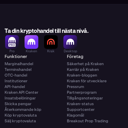
Ta din kryptohandel till nästa nivå.
Pro
Kraken
Krak
Desktop
Funktioner
Företag
Marginalhandel
Säkerhet på Kraken
Terminshandel
Karriär på Kraken
OTC-handel
Kraken-bloggen
Institutioner
Kraken för utvecklare
API-handel
Pressrum
Kraken API Center
Partnerprogram
Insatsbelöningar
Tillgångsnoteringar
Skicka pengar
Kraken-status
Återkommande köp
Supportcenter
Köp kryptovaluta
Klagomål
Sälj kryptovaluta
Breakout Prop Trading