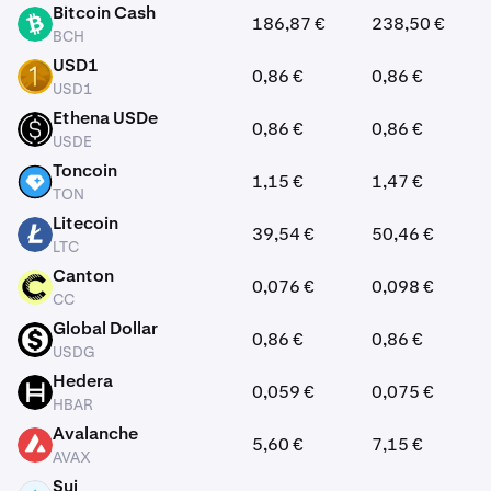
Bitcoin Cash
186,87 €
238,50 €
BCH
BCH
USD1
0,86 €
0,86 €
USD1
USD1
Ethena USDe
0,86 €
0,86 €
USDE
USDE
Toncoin
1,15 €
1,47 €
TON
TON
Litecoin
39,54 €
50,46 €
LTC
LTC
Canton
0,076 €
0,098 €
CC
CC
Global Dollar
0,86 €
0,86 €
USDG
USDG
Hedera
0,059 €
0,075 €
HBAR
HBAR
Avalanche
5,60 €
7,15 €
AVAX
AVAX
Sui