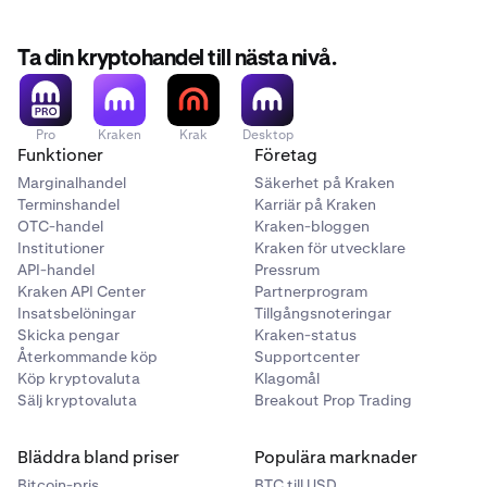
Ta din kryptohandel till nästa nivå.
Pro
Kraken
Krak
Desktop
Funktioner
Företag
Marginalhandel
Säkerhet på Kraken
Terminshandel
Karriär på Kraken
OTC-handel
Kraken-bloggen
Institutioner
Kraken för utvecklare
API-handel
Pressrum
Kraken API Center
Partnerprogram
Insatsbelöningar
Tillgångsnoteringar
Skicka pengar
Kraken-status
Återkommande köp
Supportcenter
Köp kryptovaluta
Klagomål
Sälj kryptovaluta
Breakout Prop Trading
Bläddra bland priser
Populära marknader
Bitcoin-pris
BTC till USD