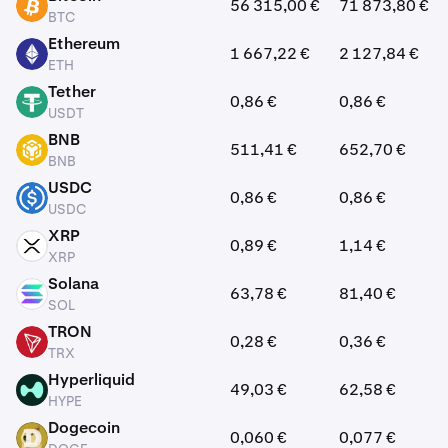
56 315,00 €
71 873,80 €
BTC
BTC
Ethereum
1 667,22 €
2 127,84 €
ETH
ETH
Tether
0,86 €
0,86 €
USDT
USDT
BNB
511,41 €
652,70 €
BNB
BNB
USDC
0,86 €
0,86 €
USDC
USDC
XRP
0,89 €
1,14 €
XRP
XRP
Solana
63,78 €
81,40 €
SOL
SOL
TRON
0,28 €
0,36 €
TRX
TRX
Hyperliquid
49,03 €
62,58 €
HYPE
HYPE
Dogecoin
0,060 €
0,077 €
DOGE