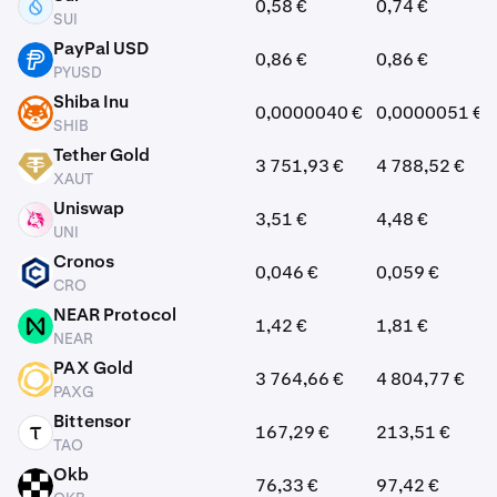
0,58 €
0,74 €
SUI
SUI
PayPal USD
0,86 €
0,86 €
PYUSD
PYUSD
Shiba Inu
0,0000040 €
0,0000051 €
SHIB
SHIB
Tether Gold
3 751,93 €
4 788,52 €
XAUT
XAUT
Uniswap
3,51 €
4,48 €
UNI
UNI
Cronos
0,046 €
0,059 €
CRO
CRO
NEAR Protocol
1,42 €
1,81 €
NEAR
NEAR
PAX Gold
3 764,66 €
4 804,77 €
PAXG
PAXG
Bittensor
167,29 €
213,51 €
TAO
TAO
Okb
76,33 €
97,42 €
OKB