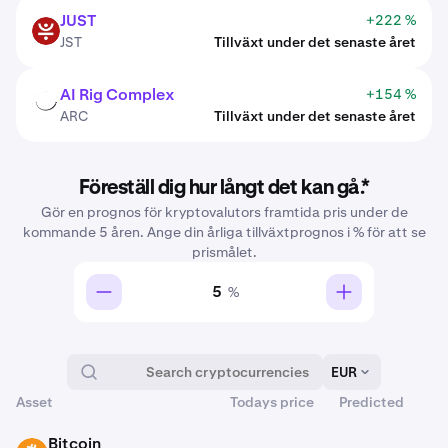
JUST
+222 %
JST
JST
Tillväxt under det senaste året
AI Rig Complex
+154 %
ARC
ARC
Tillväxt under det senaste året
Föreställ dig hur långt det kan gå.*
Gör en prognos för kryptovalutors framtida pris under de
kommande 5 åren. Ange din årliga tillväxtprognos i % för att se
prismålet.
%
EUR
Asset
Todays price
Predicted
Kan handlas på Kraken
Bitcoin