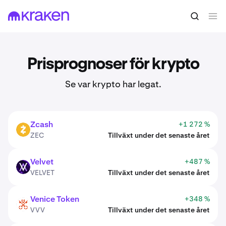
Prisprognoser för krypto
Se var krypto har legat.
Zcash
+1 272 %
ZEC
ZEC
Tillväxt under det senaste året
Velvet
+487 %
VELVET
VELVET
Tillväxt under det senaste året
Venice Token
+348 %
VVV
VVV
Tillväxt under det senaste året