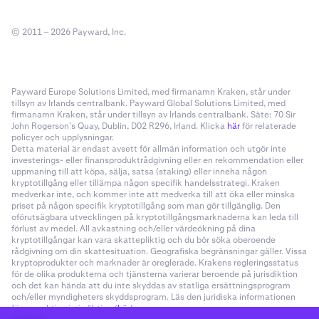
© 2011 – 2026 Payward, Inc.
Payward Europe Solutions Limited, med firmanamn Kraken, står under
tillsyn av Irlands centralbank. Payward Global Solutions Limited, med
firmanamn Kraken, står under tillsyn av Irlands centralbank. Säte: 70 Sir
John Rogerson’s Quay, Dublin, D02 R296, Irland. Klicka
här
för relaterade
policyer och upplysningar.
Detta material är endast avsett för allmän information och utgör inte
investerings- eller finansproduktrådgivning eller en rekommendation eller
uppmaning till att köpa, sälja, satsa (staking) eller inneha någon
kryptotillgång eller tillämpa någon specifik handelsstrategi. Kraken
medverkar inte, och kommer inte att medverka till att öka eller minska
priset på någon specifik kryptotillgång som man gör tillgänglig. Den
oförutsägbara utvecklingen på kryptotillgångsmarknaderna kan leda till
förlust av medel. All avkastning och/eller värdeökning på dina
kryptotillgångar kan vara skattepliktig och du bör söka oberoende
rådgivning om din skattesituation. Geografiska begränsningar gäller. Vissa
kryptoprodukter och marknader är oreglerade. Krakens regleringsstatus
för de olika produkterna och tjänsterna varierar beroende på jurisdiktion
och det kan hända att du inte skyddas av statliga ersättningsprogram
och/eller myndigheters skyddsprogram. Läs den juridiska informationen
för respektive jurisdiktion (
här
).