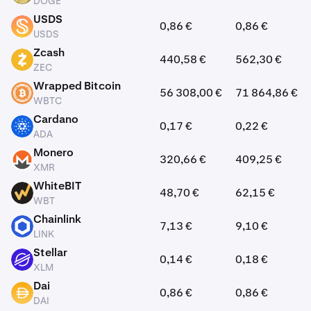
DOGE
USDS
0,86 €
0,86 €
USDS
USDS
Zcash
440,58 €
562,30 €
ZEC
ZEC
Wrapped Bitcoin
56 308,00 €
71 864,86 €
WBTC
WBTC
Cardano
0,17 €
0,22 €
ADA
ADA
Monero
320,66 €
409,25 €
XMR
XMR
WhiteBIT
48,70 €
62,15 €
WBT
WBT
Chainlink
7,13 €
9,10 €
LINK
LINK
Stellar
0,14 €
0,18 €
XLM
XLM
Dai
0,86 €
0,86 €
DAI
DAI