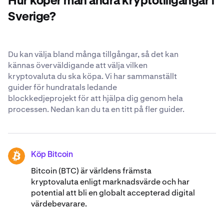
Hur köper man andra kryptotillgångar i
Läs mer om våra
globalt erkända säkerhetsstandarder
.
Sverige?
Du kan välja bland många tillgångar, så det kan
kännas överväldigande att välja vilken
kryptovaluta du ska köpa. Vi har sammanställt
guider för hundratals ledande
blockkedjeprojekt för att hjälpa dig genom hela
processen. Nedan kan du ta en titt på fler guider.
Köp Bitcoin
BTC
Bitcoin (BTC) är världens främsta
kryptovaluta enligt marknadsvärde och har
potential att bli en globalt accepterad digital
värdebevarare.