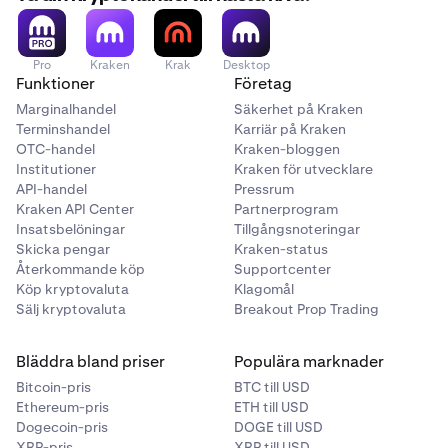
Pro
Kraken
Krak
Desktop
Funktioner
Företag
Marginalhandel
Säkerhet på Kraken
Terminshandel
Karriär på Kraken
OTC-handel
Kraken-bloggen
Institutioner
Kraken för utvecklare
API-handel
Pressrum
Kraken API Center
Partnerprogram
Insatsbelöningar
Tillgångsnoteringar
Skicka pengar
Kraken-status
Återkommande köp
Supportcenter
Köp kryptovaluta
Klagomål
Sälj kryptovaluta
Breakout Prop Trading
Bläddra bland priser
Populära marknader
Bitcoin-pris
BTC till USD
Ethereum-pris
ETH till USD
Dogecoin-pris
DOGE till USD
XRP-pris
XRP till USD