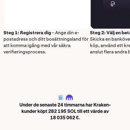
Steg 1: Registrera dig
– Ange din e-
Steg 2: Välj en b
postadress och ditt bosättningsland för
Skicka en banköver
att komma igång med vår säkra
köp, använd ett kre
verifieringsprocess.
anslut flera andra
SOL
Under de senaste 24 timmarna har Kraken-
kunder köpt 282 195 SOL till ett värde av
18 035 062 €.