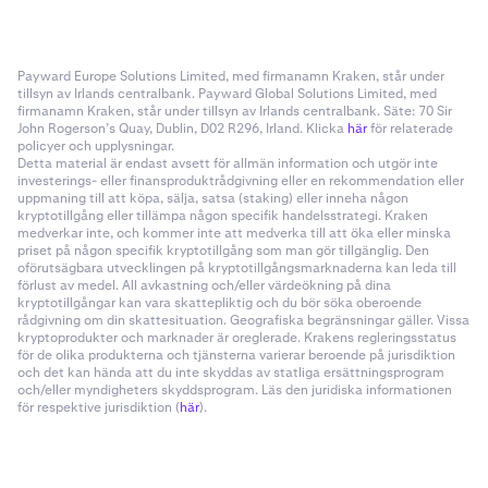
Payward Europe Solutions Limited, med firmanamn Kraken, står under
tillsyn av Irlands centralbank. Payward Global Solutions Limited, med
firmanamn Kraken, står under tillsyn av Irlands centralbank. Säte: 70 Sir
John Rogerson’s Quay, Dublin, D02 R296, Irland. Klicka
här
för relaterade
policyer och upplysningar.
Detta material är endast avsett för allmän information och utgör inte
investerings- eller finansproduktrådgivning eller en rekommendation eller
uppmaning till att köpa, sälja, satsa (staking) eller inneha någon
kryptotillgång eller tillämpa någon specifik handelsstrategi. Kraken
medverkar inte, och kommer inte att medverka till att öka eller minska
priset på någon specifik kryptotillgång som man gör tillgänglig. Den
oförutsägbara utvecklingen på kryptotillgångsmarknaderna kan leda till
förlust av medel. All avkastning och/eller värdeökning på dina
kryptotillgångar kan vara skattepliktig och du bör söka oberoende
rådgivning om din skattesituation. Geografiska begränsningar gäller. Vissa
kryptoprodukter och marknader är oreglerade. Krakens regleringsstatus
för de olika produkterna och tjänsterna varierar beroende på jurisdiktion
och det kan hända att du inte skyddas av statliga ersättningsprogram
och/eller myndigheters skyddsprogram. Läs den juridiska informationen
för respektive jurisdiktion (
här
).