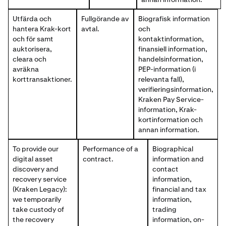
Utfärda och
Fullgörande av
Biografisk information
hantera Krak-kort
avtal.
och
och för samt
kontaktinformation,
auktorisera,
finansiell information,
cleara och
handelsinformation,
avräkna
PEP-information (i
korttransaktioner.
relevanta fall),
verifieringsinformation,
Kraken Pay Service-
information, Krak-
kortinformation och
annan information.
To provide our
Performance of a
Biographical
digital asset
contract.
information and
discovery and
contact
recovery service
information,
(Kraken Legacy):
financial and tax
we temporarily
information,
take custody of
trading
the recovery
information, on-