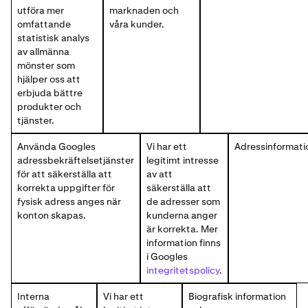
utföra mer
marknaden och
omfattande
våra kunder.
statistisk analys
av allmänna
mönster som
hjälper oss att
erbjuda bättre
produkter och
tjänster.
Använda Googles
Vi har ett
Adressinformati
adressbekräftelsetjänster
legitimt intresse
för att säkerställa att
av att
korrekta uppgifter för
säkerställa att
fysisk adress anges när
de adresser som
konton skapas.
kunderna anger
är korrekta. Mer
information finns
i Googles
integritetspolicy
.
Interna
Vi har ett
Biografisk information