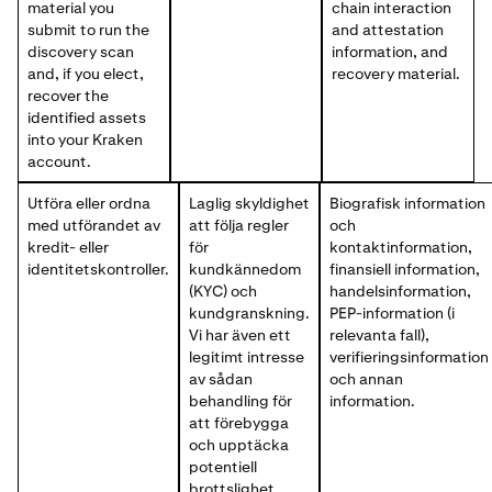
material you
chain interaction
submit to run the
and attestation
discovery scan
information, and
and, if you elect,
recovery material.
recover the
identified assets
into your Kraken
account.
Utföra eller ordna
Laglig skyldighet
Biografisk information
med utförandet av
att följa regler
och
kredit- eller
för
kontaktinformation,
identitetskontroller.
kundkännedom
finansiell information,
(KYC) och
handelsinformation,
kundgranskning.
PEP-information (i
Vi har även ett
relevanta fall),
legitimt intresse
verifieringsinformation
av sådan
och annan
behandling för
information.
att förebygga
och upptäcka
potentiell
brottslighet