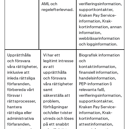
AML och
verifieringsinformation,
regelefterlevnad.
supportkontakter,
Kraken Pay Service-
information, Krak-
kortinformation, annan
information,
webbläsarinformation
och logginformation.
Upprätthålla
Vi har ett
Biografisk information
och försvara
legitimt intresse
och
våra rättigheter,
av att
kontaktinformation,
inklusive att
upprätthålla
finansiell information,
inleda rättsliga
och försvara
handelsinformation,
förfaranden,
våra rättigheter
PEP-information (i
förbereda vårt
samt
relevanta fall),
försvar i
säkerställa att
verifieringsinformation,
rättsprocesser,
problem,
supportkontakter,
hantera
förfrågningar
Kraken Pay Service-
rättsliga eller
och/eller tvister
information, Krak-
administrativa
utreds och löses
kortinformation,
förfaranden,
på ett snabbt
attestinformation,