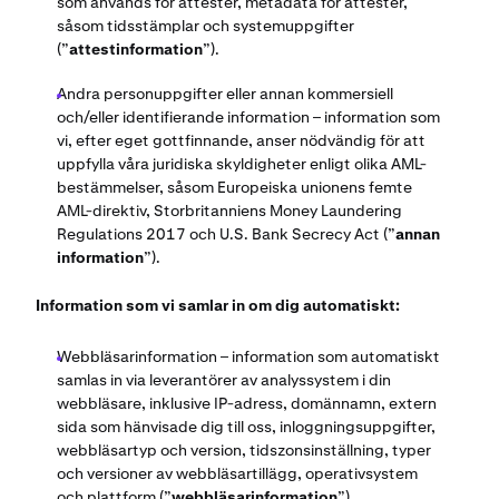
som används för attester, metadata för attester,
såsom tidsstämplar och systemuppgifter
(”
attestinformation
”).
Andra personuppgifter eller annan kommersiell
och/eller identifierande information – information som
vi, efter eget gottfinnande, anser nödvändig för att
uppfylla våra juridiska skyldigheter enligt olika AML-
bestämmelser, såsom Europeiska unionens femte
AML-direktiv, Storbritanniens Money Laundering
Regulations 2017 och U.S. Bank Secrecy Act (”
annan
information
”).
Information som vi samlar in om dig automatiskt:
Webbläsarinformation – information som automatiskt
samlas in via leverantörer av analyssystem i din
webbläsare, inklusive IP-adress, domännamn, extern
sida som hänvisade dig till oss, inloggningsuppgifter,
webbläsartyp och version, tidszonsinställning, typer
och versioner av webbläsartillägg, operativsystem
och plattform (”
webbläsarinformation
”).