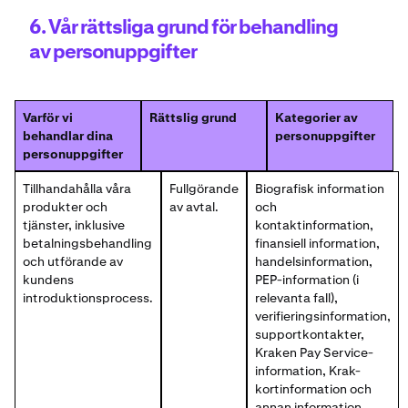
6. Vår rättsliga grund för behandling
av personuppgifter
Varför vi
Rättslig grund
Kategorier av
behandlar dina
personuppgifter
personuppgifter
Tillhandahålla våra
Fullgörande
Biografisk information
produkter och
av avtal.
och
tjänster, inklusive
kontaktinformation,
betalningsbehandling
finansiell information,
och utförande av
handelsinformation,
kundens
PEP-information (i
introduktionsprocess.
relevanta fall),
verifieringsinformation,
supportkontakter,
Kraken Pay Service-
information, Krak-
kortinformation och
annan information.