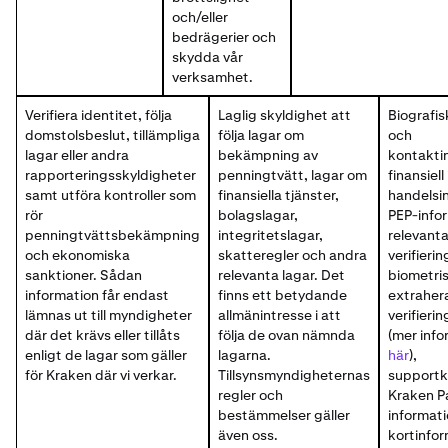
och/eller
bedrägerier och
skydda vår
verksamhet.
Verifiera identitet, följa
Laglig skyldighet att
Biografis
domstolsbeslut, tillämpliga
följa lagar om
och
lagar eller andra
bekämpning av
kontakti
rapporteringsskyldigheter
penningtvätt, lagar om
finansiell
samt utföra kontroller som
finansiella tjänster,
handelsi
rör
bolagslagar,
PEP-infor
penningtvättsbekämpning
integritetslagar,
relevanta 
och ekonomiska
skatteregler och andra
verifieri
sanktioner. Sådan
relevanta lagar. Det
biometri
information får endast
finns ett betydande
extrahera
lämnas ut till myndigheter
allmänintresse i att
verifieri
där det krävs eller tillåts
följa de ovan nämnda
(mer info
enligt de lagar som gäller
lagarna.
här
),
för Kraken där vi verkar.
Tillsynsmyndigheternas
supportk
regler och
Kraken P
bestämmelser gäller
informati
även oss.
kortinfo