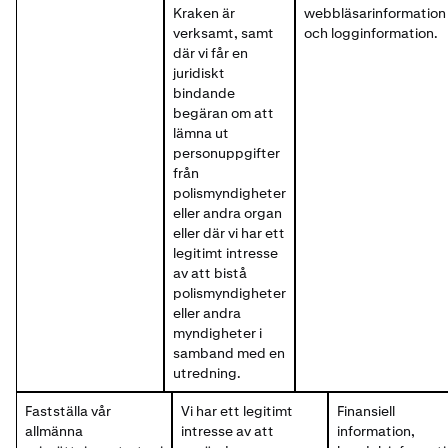
Kraken är
webbläsarinformation
verksamt, samt
och logginformation.
där vi får en
juridiskt
bindande
begäran om att
lämna ut
personuppgifter
från
polismyndigheter
eller andra organ
eller där vi har ett
legitimt intresse
av att bistå
polismyndigheter
eller andra
myndigheter i
samband med en
utredning.
Fastställa vår
Vi har ett legitimt
Finansiell
allmänna
intresse av att
information,