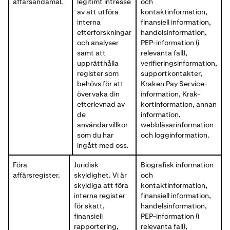
affärsändamål.
legitimt intresse
och
av att utföra
kontaktinformation,
interna
finansiell information,
efterforskningar
handelsinformation,
och analyser
PEP-information (i
samt att
relevanta fall),
upprätthålla
verifieringsinformation,
register som
supportkontakter,
behövs för att
Kraken Pay Service-
övervaka din
information, Krak-
efterlevnad av
kortinformation, annan
de
information,
användarvillkor
webbläsarinformation
som du har
och logginformation.
ingått med oss.
Föra
Juridisk
Biografisk information
affärsregister.
skyldighet. Vi är
och
skyldiga att föra
kontaktinformation,
interna register
finansiell information,
för skatt,
handelsinformation,
finansiell
PEP-information (i
rapportering,
relevanta fall),