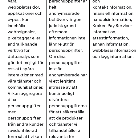
Våra
personuppgifter är
och
webbplatssidor,
helt
kontaktinformation,
applikationer och
anonymiserade
finansiell information,
e-post kan
behöver vi ingen
handelsinformation,
innehålla
juridisk grund
Kraken Pay Service-
webbsignaler,
eftersom
information,
pixeltaggar eller
informationen inte
attestinformation,
andra liknande
längre utgör
annan information,
verktyg för
personuppgifter.
webbläsarinformation
dataanalys som
Om dina
och logginformation.
gör det möjligt för
personuppgifter
oss att spåra
inte är
interaktioner med
anonymiserade har
våra tjänster och
vi ett legitimt
kommunikationer.
intresse av att
Vi kan aggregera
kontinuerligt
dina
utvärdera
personuppgifter
personuppgifterna
med
för att säkerställa
personuppgifter
att de produkter
från andra kunder
och tjänster vi
i avidentifierad
tillhandahåller är
form så att vi kan
relevanta för