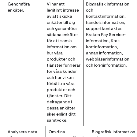
Genomföra
Vi har ett
Biografisk information
enkäter.
legitimt intresse
och
av att skicka
kontaktinformation,
enkäter till dig
handelsinformation,
och genomföra
supportkontakter,
sådana enkäter
Kraken Pay Service-
för att samla
information, Krak-
information om
kortinformation,
hur våra
annan information,
produkter och
webbläsarinformation
tjänster fungerar
och logginformation.
för våra kunder
och hur vi kan
förbättra våra
produkter och
tjänster. Ditt
deltagande i
dessa enkäter
sker enligt ditt
samtycke.
Analysera data.
Om dina
Biografisk information