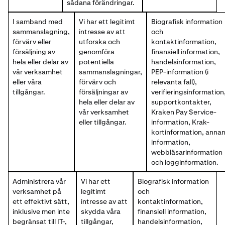
sådana förändringar.
I samband med
Vi har ett legitimt
Biografisk information
sammanslagning,
intresse av att
och
förvärv eller
utforska och
kontaktinformation,
försäljning av
genomföra
finansiell information,
hela eller delar av
potentiella
handelsinformation,
vår verksamhet
sammanslagningar,
PEP-information (i
eller våra
förvärv och
relevanta fall),
tillgångar.
försäljningar av
verifieringsinformation
hela eller delar av
supportkontakter,
vår verksamhet
Kraken Pay Service-
eller tillgångar.
information, Krak-
kortinformation, anna
information,
webbläsarinformation
och logginformation.
Administrera vår
Vi har ett
Biografisk information
verksamhet på
legitimt
och
ett effektivt sätt,
intresse av att
kontaktinformation,
inklusive men inte
skydda våra
finansiell information,
begränsat till IT-,
tillgångar,
handelsinformation,