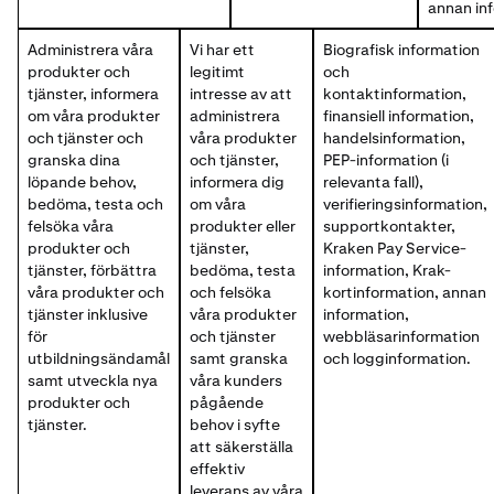
annan in
Administrera våra
Vi har ett
Biografisk information
produkter och
legitimt
och
tjänster, informera
intresse av att
kontaktinformation,
om våra produkter
administrera
finansiell information,
och tjänster och
våra produkter
handelsinformation,
granska dina
och tjänster,
PEP-information (i
löpande behov,
informera dig
relevanta fall),
bedöma, testa och
om våra
verifieringsinformation,
felsöka våra
produkter eller
supportkontakter,
produkter och
tjänster,
Kraken Pay Service-
tjänster, förbättra
bedöma, testa
information, Krak-
våra produkter och
och felsöka
kortinformation, annan
tjänster inklusive
våra produkter
information,
för
och tjänster
webbläsarinformation
utbildningsändamål
samt granska
och logginformation.
samt utveckla nya
våra kunders
produkter och
pågående
tjänster.
behov i syfte
att säkerställa
effektiv
leverans av våra