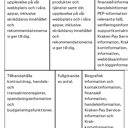
upplevelse på vår
produkter och
finansiell inform
webbplats och i våra
tjänster samt din
handelsinformat
appar, inklusive
upplevelse på vår
PEP-information 
skräddarsy innehållet
webbplats och i våra
relevanta fall),
och
appar, inklusive
verifieringsinfor
rekommendationerna
skräddarsy innehållet
supportkontakte
vi ger till dig.
och
Kraken Pay Serv
rekommendationerna
information, Kra
vi ger till dig.
kortinformation
information,
webbläsarinform
och logginforma
Tillhandahålla
Fullgörande
Biografisk
kontoutdrag, handels-
av avtal.
information och
och
kontaktinformation,
transaktionsregister,
finansiell
spenderingsinformation
information,
och
handelsinformation,
budgeteringsfunktioner.
Kraken Pay Service-
information och
Krak-
kortinformation.