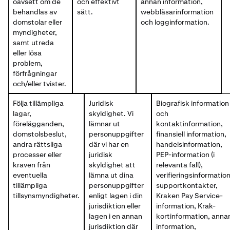
oavsett om de
och effektivt
annan information,
behandlas av
sätt.
webbläsarinformation
domstolar eller
och logginformation.
myndigheter,
samt utreda
eller lösa
problem,
förfrågningar
och/eller tvister.
Följa tillämpliga
Juridisk
Biografisk information
lagar,
skyldighet. Vi
och
förelägganden,
lämnar ut
kontaktinformation,
domstolsbeslut,
personuppgifter
finansiell information,
andra rättsliga
där vi har en
handelsinformation,
processer eller
juridisk
PEP-information (i
kraven från
skyldighet att
relevanta fall),
eventuella
lämna ut dina
verifieringsinformation
tillämpliga
personuppgifter
supportkontakter,
tillsynsmyndigheter.
enligt lagen i din
Kraken Pay Service-
jurisdiktion eller
information, Krak-
lagen i en annan
kortinformation, anna
jurisdiktion där
information,