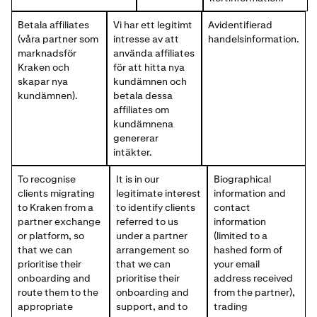
Betala affiliates
Vi har ett legitimt
Avidentifierad
(våra partner som
intresse av att
handelsinformation.
marknadsför
använda affiliates
Kraken och
för att hitta nya
skapar nya
kundämnen och
kundämnen).
betala dessa
affiliates om
kundämnena
genererar
intäkter.
To recognise
It is in our
Biographical
clients migrating
legitimate interest
information and
to Kraken from a
to identify clients
contact
partner exchange
referred to us
information
or platform, so
under a partner
(limited to a
that we can
arrangement so
hashed form of
prioritise their
that we can
your email
onboarding and
prioritise their
address received
route them to the
onboarding and
from the partner),
appropriate
support, and to
trading