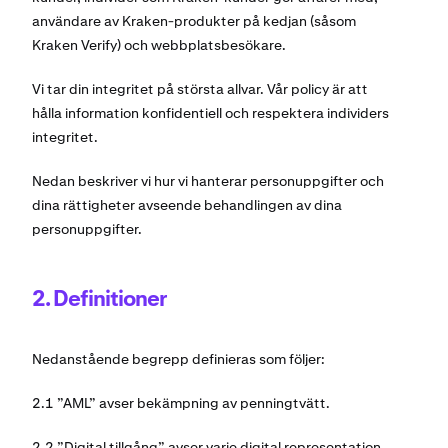
användare av Kraken-produkter på kedjan (såsom
Kraken Verify) och webbplatsbesökare.
Vi tar din integritet på största allvar. Vår policy är att
hålla information konfidentiell och respektera individers
integritet.
Nedan beskriver vi hur vi hanterar personuppgifter och
dina rättigheter avseende behandlingen av dina
personuppgifter.
2. Definitioner
Nedanstående begrepp definieras som följer:
2.1 ”AML” avser bekämpning av penningtvätt.
2.2 ”Digital tillgång” avser varje digital representation