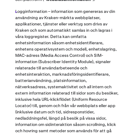
Logginformation – information som genereras av din
användning av Kraken-märkta webbplatser,
applikationer, tjänster eller verktyg som drivs av
Kraken och som automatiskt samlas in och lagras i
våra loggregister. Detta kan omfatta
enhetsinformation såsom enhetsidentifierare,
enhetens operativsystem och modell, enhetslagring,
MAC-adress (Media Access Control) och SIM-
information (Subscriber Identity Module), signaler
relaterade till användarbeteende och
enhetsinteraktion, marknadsföringsidentifierare,
batterianvändning, platsinformation,
nätverksadress, systemaktivitet och all intern och
extern information relaterad till sidor som du besöker,
inklusive hela URL-klickflödet (Uniform Resource
Locator) till, genom och från vår webbplats eller app
(inklusive datum och tid, sidresponstider,
nedladdningsfel, längd på besök på vissa sidor,
information om sidinteraktion såsom scrollning, klick
och hovring samt metoder som används för att gå