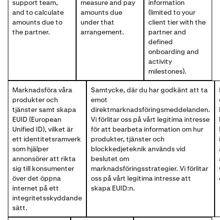
support team,
measure and pay
information
and to calculate
amounts due
(limited to your
amounts due to
under that
client tier with the
the partner.
arrangement.
partner and
defined
onboarding and
activity
milestones).
Marknadsföra våra
Samtycke, där du har godkänt att ta
produkter och
emot
tjänster samt skapa
direktmarknadsföringsmeddelanden.
EUID (European
Vi förlitar oss på vårt legitima intresse
Unified ID), vilket är
för att bearbeta information om hur
ett identitetsramverk
produkter, tjänster och
som hjälper
blockkedjeteknik används vid
annonsörer att rikta
beslutet om
sig till konsumenter
marknadsföringsstrategier. Vi förlitar
över det öppna
oss på vårt legitima intresse att
internet på ett
skapa EUID:n.
integritetsskyddande
sätt.