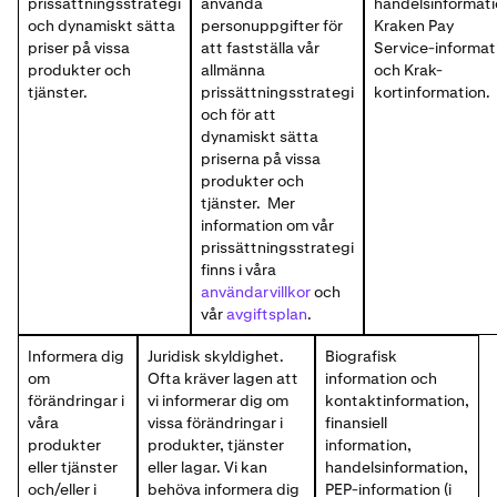
prissättningsstrategi
använda
handelsinformati
och dynamiskt sätta
personuppgifter för
Kraken Pay
priser på vissa
att fastställa vår
Service-informat
produkter och
allmänna
och Krak-
tjänster.
prissättningsstrategi
kortinformation.
och för att
dynamiskt sätta
priserna på vissa
produkter och
tjänster. Mer
information om vår
prissättningsstrategi
finns i våra
användarvillkor
och
vår
avgiftsplan
.
Informera dig
Juridisk skyldighet.
Biografisk
om
Ofta kräver lagen att
information och
förändringar i
vi informerar dig om
kontaktinformation,
våra
vissa förändringar i
finansiell
produkter
produkter, tjänster
information,
eller tjänster
eller lagar. Vi kan
handelsinformation,
och/eller i
behöva informera dig
PEP-information (i