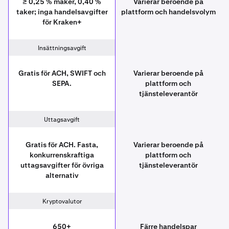
≥ 0,25 % maker, 0,40 %
Varierar beroende på
taker; inga handelsavgifter
plattform och handelsvolym
för Kraken+
Insättningsavgift
Gratis för ACH, SWIFT och
Varierar beroende på
SEPA.
plattform och
tjänsteleverantör
Uttagsavgift
Gratis för ACH. Fasta,
Varierar beroende på
konkurrenskraftiga
plattform och
uttagsavgifter för övriga
tjänsteleverantör
alternativ
Kryptovalutor
650+
Färre handelspar