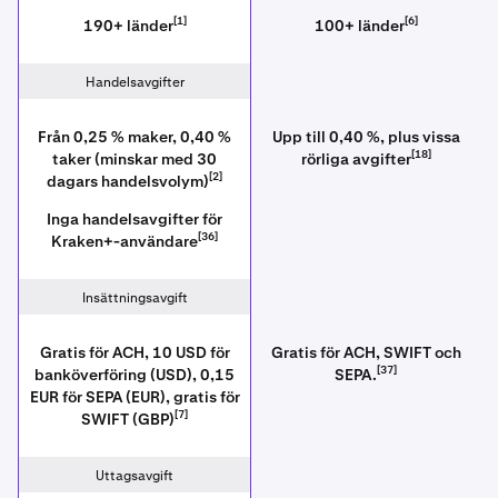
[1]
[6]
190+ länder
100+ länder
Handelsavgifter
Från 0,25 % maker, 0,40 %
Upp till 0,40 %, plus vissa
[18]
taker (minskar med 30
rörliga avgifter
[2]
dagars handelsvolym)
Inga handelsavgifter för
[36]
Kraken+-användare
Insättningsavgift
Gratis för ACH, 10 USD för
Gratis för ACH, SWIFT och
[37]
banköverföring (USD), 0,15
SEPA.
EUR för SEPA (EUR), gratis för
[7]
SWIFT (GBP)
Uttagsavgift