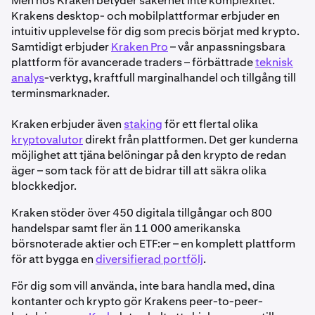
Men hos Kraken betyder säkerhet inte komplexitet.
Krakens desktop- och mobilplattformar erbjuder en
intuitiv upplevelse för dig som precis börjat med krypto.
Samtidigt erbjuder
Kraken Pro
– vår anpassningsbara
plattform för avancerade traders – förbättrade
teknisk
analys
-verktyg, kraftfull marginalhandel och tillgång till
terminsmarknader.
Kraken erbjuder även
staking
för ett flertal olika
kryptovalutor
direkt från plattformen. Det ger kunderna
möjlighet att tjäna belöningar på den krypto de redan
äger – som tack för att de bidrar till att säkra olika
blockkedjor.
Kraken stöder över 450 digitala tillgångar och 800
handelspar samt fler än 11 000 amerikanska
börsnoterade aktier och ETF:er – en komplett plattform
för att bygga en
diversifierad portfölj
.
För dig som vill använda, inte bara handla med, dina
kontanter och krypto gör Krakens peer-to-peer-