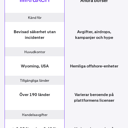
Andra börser
Kraken
Other exchanges
Känd för
Bevisad säkerhet utan
Avgifter, airdrops,
incidenter
kampanjer och hype
Huvudkontor
Wyoming, USA
Hemliga offshore-enheter
Tillgängliga länder
Över 190 länder
Varierar beroende på
plattformens licenser
Handelsavgifter