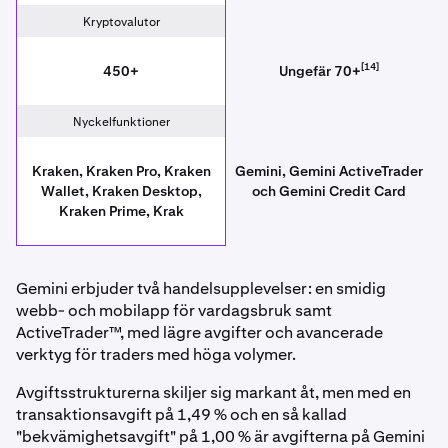
Kryptovalutor
[14]
450+
Ungefär 70+
Nyckelfunktioner
Kraken, Kraken Pro, Kraken
Gemini, Gemini ActiveTrader
Wallet, Kraken Desktop,
och Gemini Credit Card
Kraken Prime, Krak
Gemini erbjuder två handelsupplevelser: en smidig
webb- och mobilapp för vardagsbruk samt
ActiveTrader™, med lägre avgifter och avancerade
verktyg för traders med höga volymer.
Avgiftsstrukturerna skiljer sig markant åt, men med en
transaktionsavgift på 1,49 % och en så kallad
"bekvämighetsavgift" på 1,00 % är avgifterna på Gemini