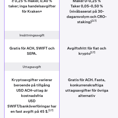
≥ 0,25 % maker, 0,40 %
Maker 0–0,25 %
taker; inga handelsavgifter
Taker 0,05–0,50 %
för Kraken+
(nivåbaserat på 30-
dagarsvolym och CRO-
[17]
staking)
Insättningsavgift
Gratis för ACH, SWIFT och
Avgiftsfritt för fiat och
[17]
SEPA.
krypto
Uttagsavgift
Kryptoavgifter varierar
Gratis för ACH. Fasta,
beroende på tillgång
konkurrenskraftiga
USD ACH-uttag är
uttagsavgifter för övriga
kostnadsfria
alternativ
USD
SWIFT/banköverföringar har
[17]
en fast avgift på 45 $.