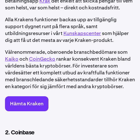
betalningsapp
Krak
det enkelt att skicka pengar till vem
som helst, var som helst – direkt och kostnadsfritt.
Alla Krakens funktioner backas upp av tillgänglig
support dygnet runt på flera språk, samt
utbildningsresurser i vårt
Kunskapscenter
som hjälper
dig att få ut det mesta av varje Kraken-produkt.
Välrenommerade, oberoende branschbedömare som
Kaiko
och
CoinGecko
rankar konsekvent Kraken bland
världens bästa kryptobörser. För investerare som
värdesätter ett komplett utbud av kraftfulla funktioner
med branschledande säkerhetsstandarder tillhör Kraken
en kategori för sig jämfört med andra kryptobörser.
Hämta Kraken
2. Coinbase