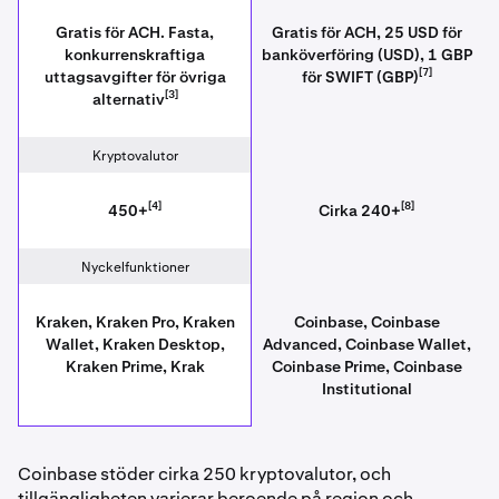
Gratis för ACH. Fasta,
Gratis för ACH, 25 USD för
konkurrenskraftiga
banköverföring (USD), 1 GBP
[7]
uttagsavgifter för övriga
för SWIFT (GBP)
[3]
alternativ
Kryptovalutor
[4]
[8]
450+
Cirka 240+
Nyckelfunktioner
Kraken, Kraken Pro, Kraken
Coinbase, Coinbase
Wallet, Kraken Desktop,
Advanced, Coinbase Wallet,
Kraken Prime, Krak
Coinbase Prime, Coinbase
Institutional
Coinbase stöder cirka 250 kryptovalutor, och
tillgängligheten varierar beroende på region och