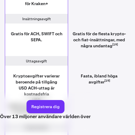
för Kraken+
Insättningsavgift
Gratis för ACH, SWIFT och
Gratis för de flesta krypto-
SEPA.
och fiat-insättningar, med
[19]
några undantag
Uttagsavgift
Kryptoavgifter varierar
Fasta, ibland höga
[19]
beroende på tillgång
avgifter
USD ACH-uttag är
kostnadsfria
USD
SWIFT/banköverföringar har
Registrera dig
[17]
en fast avgift på 45 $.
Över 13 miljoner användare världen över
Kryptovalutor