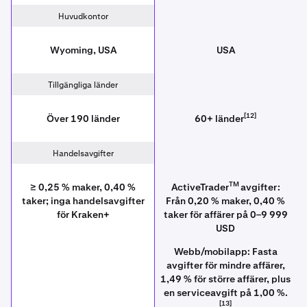
Huvudkontor
Wyoming, USA
USA
Tillgängliga länder
[12]
Över 190 länder
60+ länder
Handelsavgifter
TM
≥ 0,25 % maker, 0,40 %
ActiveTrader
avgifter:
taker; inga handelsavgifter
Från 0,20 % maker, 0,40 %
för Kraken+
taker för affärer på 0–9 999
USD
Webb/mobilapp: Fasta
avgifter för mindre affärer,
1,49 % för större affärer, plus
en serviceavgift på 1,00 %.
[13]