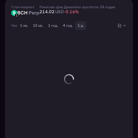
Стоп-маркет
Ринкова ціна
Динаміка протягом 24 годин
214.02
USD
-0.16
%
BCH
Perp
BCH
USD
Час
1 хв.
15 хв.
1 год.
4 год.
1 д.