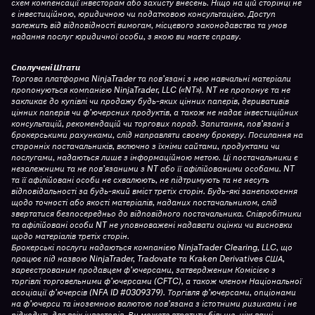
схем компенсації інвесторам або захисту внесень. Ніщо на цій сторінці не
є інвестиційною, юридичною чи податковою консультацією. Доступ
залежить від відповідності вимогам, місцевого законодавства та умов
надання послуг юридичної особи, з якою ви маєте справу.
Сполучені Штати
Торгова платформа NinjaTrader та пов’язані з нею навчальні матеріали
пропонуються компанією NinjaTrader, LLC («NT»). NT не пропонує та не
закликає до купівлі чи продажу будь-яких цінних паперів, деривативів
цінних паперів чи ф’ючерсних продуктів, а також не надає інвестиційних
консультацій, рекомендацій чи торгових порад. Запитання, пов’язані з
брокерськими рахунками, слід направляти своєму брокеру. Посилання на
сторонніх постачальників, включно з їхніми сайтами, продуктами чи
послугами, надаються лише з інформаційною метою. Ці постачальники є
незалежними та не пов’язаними з NT або її афілійованими особами. NT
та її афілійовані особи не схвалюють, не підтримують та не несуть
відповідальності за будь-який вміст третіх сторін. Будь-які занепокоєння
щодо точності або якості матеріалів, наданих постачальником, слід
звертатися безпосередньо до відповідного постачальника. Співробітники
та афілійовані особи NT не уповноважені надавати оцінки чи висновки
щодо матеріалів третіх сторін.
Брокерські послуги надаються компанією NinjaTrader Clearing, LLC, що
працює під назвою NinjaTrader, Tradovate та Kraken Derivatives США,
зареєстрованим продавцем ф’ючерсами, затвердженим Комісією з
торгівлі торговельними ф’ючерсами (CFTC), а також членом Національної
асоціації ф’ючерсів (NFA ID #0309379). Торгівля ф’ючерсами, опціонами
на ф’ючерси та іноземною валютою пов’язана з істотними ризиками і не
підходить для всіх інвесторів. Ви можете втратити більше, ніж ваші