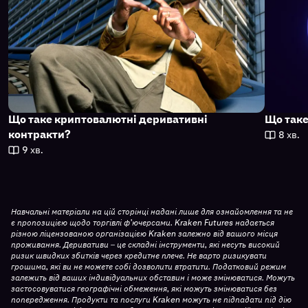
Що таке криптовалютні деривативні
Що таке
8 хв.
контракти?
9 хв.
Навчальні матеріали на цій сторінці надані лише для ознайомлення та не
є пропозицією щодо торгівлі ф’ючерсами. Kraken Futures надається
різною ліцензованою організацією Kraken залежно від вашого місця
проживання. Деривативи – це складні інструменти, які несуть високий
ризик швидких збитків через кредитне плече. Не варто ризикувати
грошима, які ви не можете собі дозволити втратити. Податковий режим
залежить від ваших індивідуальних обставин і може змінюватися. Можуть
застосовуватися географічні обмеження, які можуть змінюватися без
попередження. Продукти та послуги Kraken можуть не підпадати під дію