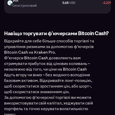
SUI
0,68
USD
-2,22%
SUI
Безстроковий
USD
Навіщо торгувати ф’ючерсами Bitcoin Cash?
Відкрийте для себе більше способів торгівлі та
управління ризиками за допомогою ф’ючерсів
Bitcoin Cash на Kraken Pro.
Ф’ючерси Bitcoin Cash дозволяють вам
отримувати прибуток від цінових коливань –
незалежно від того, чи ціни на Bitcoin Cash
йдуть вгору чи вниз – без жодного володіння
базовим активом. Відкривайте лонг-позицію,
щоб скористатися зростанням цін, або шорт-,
щоб скористатися зниженням цін.
За допомогою ф’ючерсної торгівлі ви можете
використовувати свій капітал, хеджувати свій
портфель та точно керувати волатильністю
ринку.