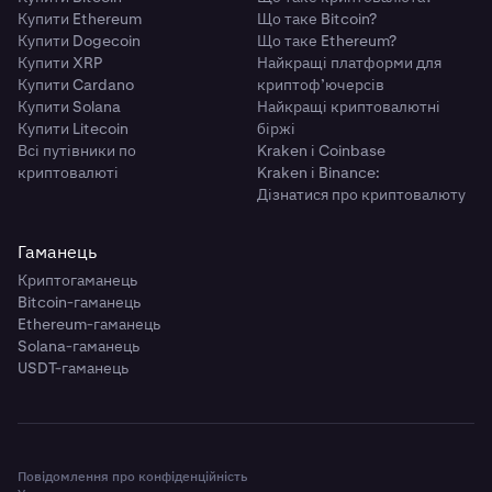
Купити Ethereum
Що таке Bitcoin?
Купити Dogecoin
Що таке Ethereum?
Купити XRP
Найкращі платформи для
Купити Cardano
криптоф’ючерсів
Купити Solana
Найкращі криптовалютні
Купити Litecoin
біржі
Всі путівники по
Kraken і Coinbase
криптовалюті
Kraken і Binance:
Дізнатися про криптовалюту
Гаманець
Криптогаманець
Bitcoin-гаманець
Ethereum-гаманець
Solana-гаманець
USDT-гаманець
Повідомлення про конфіденційність