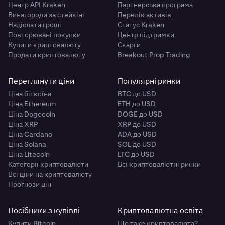
Центр API Kraken
Партнерська програма
Винагороди за стейкінг
Перелік активів
Надіслати гроші
Статус Kraken
Повторювані покупки
Центр підтримки
Купити криптовалюту
Скарги
Продати криптовалюту
Breakout Prop Trading
Переглянути ціни
Популярні ринки
Ціна біткоїна
BTC до USD
Ціна Ethereum
ETH до USD
Ціна Dogecoin
DOGE до USD
Ціна XRP
XRP до USD
Ціна Cardano
ADA до USD
Ціна Solana
SOL до USD
Ціна Litecoin
LTC до USD
Категорії криптовалюти
Всі криптовалютні ринки
Всі ціни на криптовалюту
Прогнози цін
Посібники з купівлі
Криптовалютна освіта
Купити Bitcoin
Що таке криптовалюта?