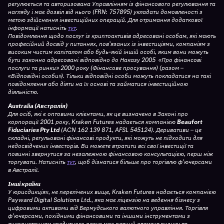
регулюється та авторизована Управлінням із фінансового регулювання та
нагляду і має дозвіл від нього (FRN: 757895) укладати домовленості з
метою здійснення інвестиційних операцій. Для отримання додаткової
інформації натисніть
тут
.
Повідомлення щодо послуг із криптоактивів адресовані особам, які мають
професійний досвід у питаннях, пов’язаних із інвестиціями, компаніям з
високим чистим капіталом або будь-якій іншій особі, яким вони можуть
бути законно адресовані відповідно до Наказу 2005 «Про фінансові
послуги та ринки» 2000 року (Фінансове просування) (разом –
«Відповідні особи»). Тільки відповідні особи можуть покладатися на такі
повідомлення або діяти на їх основі та займатися інвестиційною
діяльністю.
Australia (Австралія)
Для осіб, які є оптовими клієнтами, як це визначено в Законі про
корпорації 2001 року, Kraken Futures надається компанією
Beaufort
Fiduciaries Pty Ltd
(ACN 162 139 871, AFSL 545124). Деривативи – це
складні, регульовані фінансові продукти, які можуть не підходити для
недосвідчених інвесторів. Ви можете втратити всі свої інвестиції та
повинні звернутися за незалежною фінансовою консультацією, перш ніж
торгувати. Натисніть
тут
, щоб дізнатися більше про торгівлю ф’ючерсами
в Австралії.
Інші країни
У юрисдикціях, не перелічених вище, Kraken Futures надається компанією
Payward Digital Solutions Ltd., яка має ліцензію на ведення бізнесу з
цифровими активами від Бермудського валютного управління. Торгівля
ф’ючерсами, похідними фінансовими та іншими інструментами з
використанням кредитного плеча має певний елемент ризику та