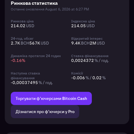
Ринкова статистика
Останнє оновлення August 6, 2026 at 6:27 PM
Ринкова ціна
Індексна ціна
214.02
USD
214.05
USD
24-год. обсяг
Відкритий інтерес
2.7K
BCH
567K
USD
9.4K
BCH
2M
USD
Динаміка протягом 24 годин
Ставка фінансування
-0.16
%
0,0024372
% / год.
Наступна ставка
Комісії
-0.006
% /
0.02
%
фінансування
-0,00037495
% / год.
Торгувати ф’ючерсами Bitcoin Cash
Дізнатися про ф’ючерси у Pro