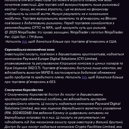
початкові інвестиції. Для торгівлі слід використовувати лише ризиковий
капітал – гроші, які можна втратити, і це не вплине на фінансову
стабільність чи спосіб життя. Минулі результати не є показником
майбутніх. Торгівля віртуальними валютами та ф’ючерсами на Bitcoin
пов’язана з додатковими ризиками. Перед торгівлею ознайомтеся з
рекомендаціями CFTC та NFA, щоб зрозуміти суть цих ризиків.
© 2025 NinjaTrader. Усі права захищені. NinjaTrader і логотип NinjaTrader.
Рег. США Пат. і ТМ Вимк.
Натисніть
тут
, щоб дізнатися більше про торгівлю ф’ючерсами в США.
Європейська економічна зона
Інвестиційні послуги, пов’язані з деривативами криптоактивів, надаються
компанією Payward Europe Digital Solutions (CY) Limited,
уповноваженою та регульованою Кіпрською комісією з цінних паперів та
бірж (ліцензія 342/17). Торгівля ф’ючерсами доступна лише клієнтам, які
відповідають вимогам MiFID II; застосовуються додаткові обмеження
щодо продуктів та кредитного плеча.
Натисніть
тут
, щоб дізнатися більше
про торгівлю ф’ючерсами в ЄЕЗ.
Сполучене Королівство
У Сполученому Королівстві доступ до послуг із деривативами
криптоактивів обмежений особами, які відповідають критеріям
професійного клієнта. Ці послуги надаються компанією Payward Digital
Solutions Limited, яка має ліцензію Бермудського валютного управління
(RN: 202403268) для ведення бізнесу із цифровими активами на
Бермудських островах та з них. Ці послуги не регулюються і не
підпадають під дію механізмів захисту прав інвесторів у Великій Британії.
Доступ до цих послуг надається компанією Crypto Facilities Limited, яка