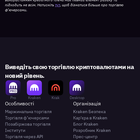
підходить не всім. Натисніть
тут
, щоб дізнатися більше про торгівлю
ф’ючерсами.
Виведіть свою торгівлю криптовалютами на
новий рівень.
Pro
Kraken
Krak
Desktop
Особливості
Організація
Маржинальна торгівля
Kraken Безпека
Торгівля ф’ючерсами
Кар'єра в Kraken
Позабіржова торгівля
Блог Kraken
Інститути
Розробник Kraken
Торгівля через API
Прес-центр