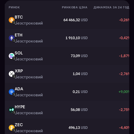
РИНОК
РИНКОВА ЦІНА
ДИНАМІКА ЗА 24 ГОД.
BTC
64 466,32
USD
-0,26%
BTC
Безстроковий
USD
ETH
1 910,10
USD
-0,42%
ETH
Безстроковий
USD
SOL
73,09
USD
-1,87%
SOL
Безстроковий
USD
XRP
1,04
USD
-2,76%
XRP
Безстроковий
USD
ADA
0,21
USD
+9,00%
ADA
Безстроковий
USD
HYPE
56,08
USD
-2,75%
HYPE
Безстроковий
USD
ZEC
496,13
USD
-4,40%
ZEC
Безстроковий
USD