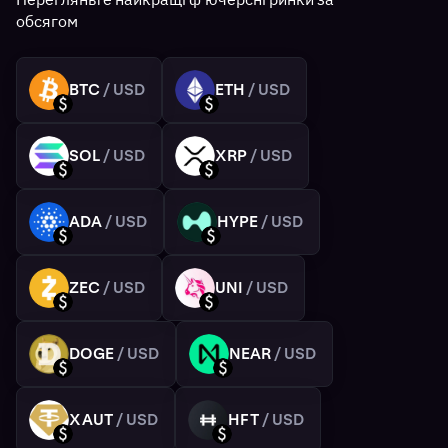
обсягом
BTC
/ USD
ETH
/ USD
BTC
ETH
USD
USD
SOL
/ USD
XRP
/ USD
SOL
XRP
USD
USD
ADA
/ USD
HYPE
/ USD
ADA
HYPE
USD
USD
ZEC
/ USD
UNI
/ USD
ZEC
UNI
USD
USD
DOGE
/ USD
NEAR
/ USD
DOGE
NEAR
USD
USD
XAUT
/ USD
HFT
/ USD
XAUT
HFT
USD
USD