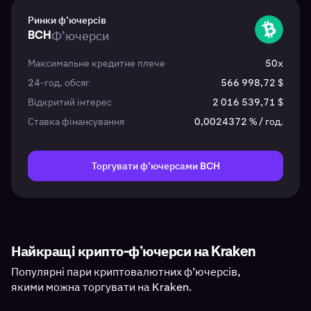
Ринки ф’ючерсів
BCH
Ф’ючерси
BCH
Максимальне кредитне плече
50x
24-год. обсяг
566 998,72 $
Відкритий інтерес
2 016 539,71 $
Ставка фінансування
0,0024372 % / год.
Торгувати ф’ючерсами BCH
Найкращі крипто-ф’ючерси на Kraken
Популярні пари криптовалютних ф’ючерсів,
якими можна торгувати на Kraken.