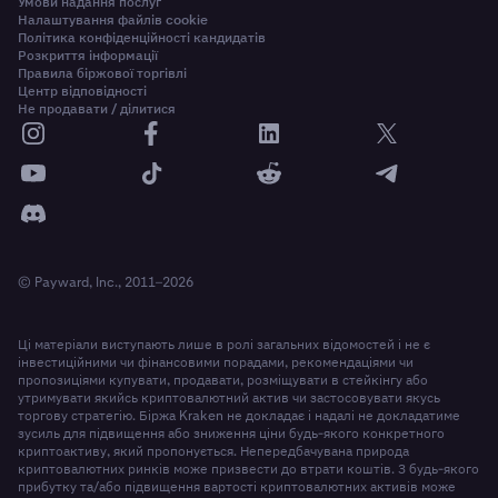
Умови надання послуг
Налаштування файлів cookie
Політика конфіденційності кандидатів
Розкриття інформації
Правила біржової торгівлі
Центр відповідності
Не продавати / ділитися
© Payward, Inc., 2011–2026
Ці матеріали виступають лише в ролі загальних відомостей і не є
інвестиційними чи фінансовими порадами, рекомендаціями чи
пропозиціями купувати, продавати, розміщувати в стейкінгу або
утримувати якийсь криптовалютний актив чи застосовувати якусь
торгову стратегію. Біржа Kraken не докладає і надалі не докладатиме
зусиль для підвищення або зниження ціни будь-якого конкретного
криптоактиву, який пропонується. Непередбачувана природа
криптовалютних ринків може призвести до втрати коштів. З будь-якого
прибутку та/або підвищення вартості криптовалютних активів може