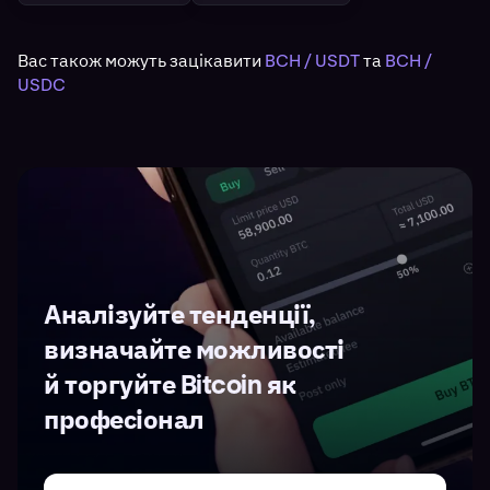
Вас також можуть зацікавити
BCH / USDT
та
BCH /
USDC
Аналізуйте тенденції,
визначайте можливості
й торгуйте Bitcoin як
професіонал