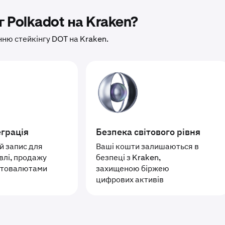
 Polkadot на Kraken?
нню стейкінгу DOT на Kraken.
еграція
Безпека світового рівня
й запис для
Ваші кошти залишаються в
івлі, продажу
безпеці з Kraken,
иптовалютами
захищеною біржею
цифрових активів