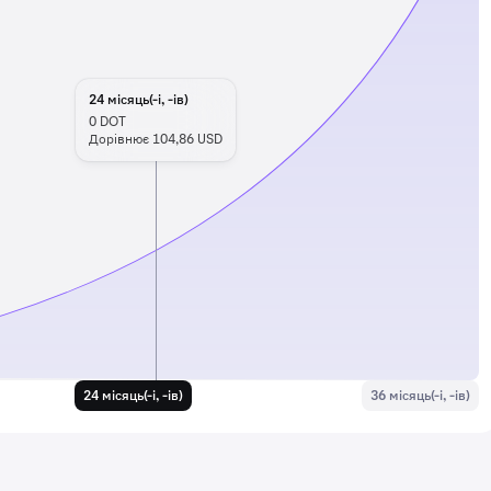
24
місяць(-і, -ів)
0
DOT
Дорівнює 104,86 USD
24 місяць(-і, -ів)
36 місяць(-і, -ів)