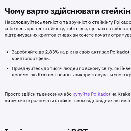
Чому варто здійснювати стейкін
Насолоджуйтесь легкістю та зручністю стейкінгу Polkado
себе весь процес стейкінгу, тобто все, що вам потрібно з
підтримуваних криптоактивах ви хочете почати отримув
Заробляйте до 2,83% на рік на своїх активах Polkadot
криптопортфель.
Приєднуйтесь до тисяч людей по всьому світу, які інве
допомогою Kraken, і почніть використовувати свою к
Просто здійсніть внесення або
купуйте Polkadot
на Krake
ви зможете розпочати стейкінг своїх відповідних активів