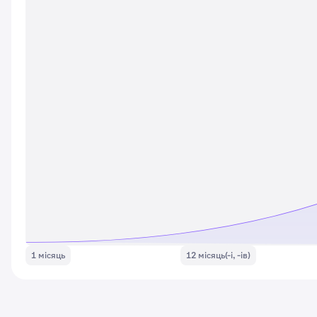
1 місяць
12 місяць(-і, -ів)