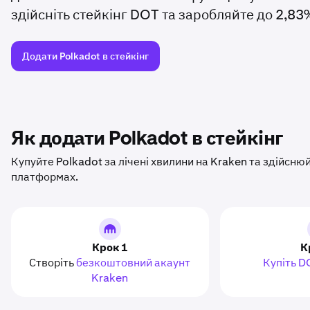
здійсніть стейкінг DOT та заробляйте до 2,83
Додати Polkadot в стейкінг
Як додати Polkadot в стейкінг
Купуйте Polkadot за лічені хвилини на Kraken та здійсню
платформах.
Крок 1
К
Створіть
безкоштовний акаунт
Купіть D
Kraken