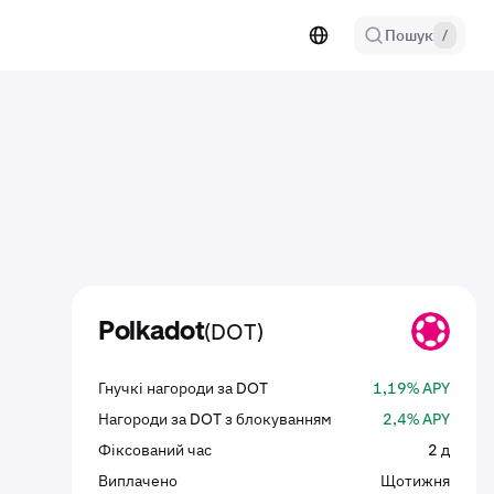
Пошук
/
(DOT)
Polkadot
DOT
Гнучкі нагороди за DOT
1,19% APY
Нагороди за DOT з блокуванням
2,4% APY
Фіксований час
2 д
Виплачено
Щотижня