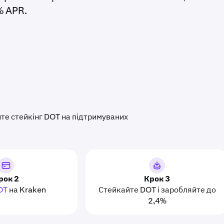
% APR.
йте стейкінг DOT на підтримуваних
рок 2
Крок 3
OT
на Kraken
Стейкайте DOT і заробляйте до
2,4%