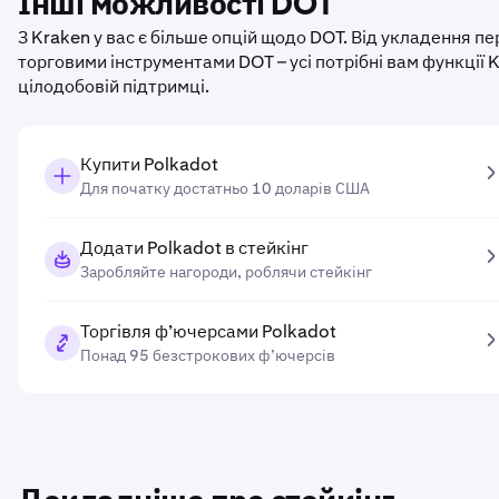
Інші можливості DOT
З Kraken у вас є більше опцій щодо DOT. Від укладення 
торговими інструментами DOT – усі потрібні вам функції
цілодобовій підтримці.
Купити Polkadot
Для початку достатньо 10 доларів США
Додати Polkadot в стейкінг
Заробляйте нагороди, роблячи стейкінг
Торгівля ф’ючерсами Polkadot
Понад 95 безстрокових ф’ючерсів