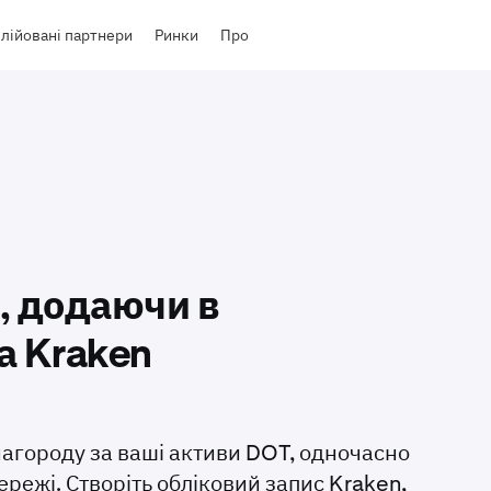
лійовані партнери
Ринки
Про
, додаючи в
на Kraken
нагороду за ваші активи DOT, одночасно
ежі. Створіть обліковий запис Kraken,