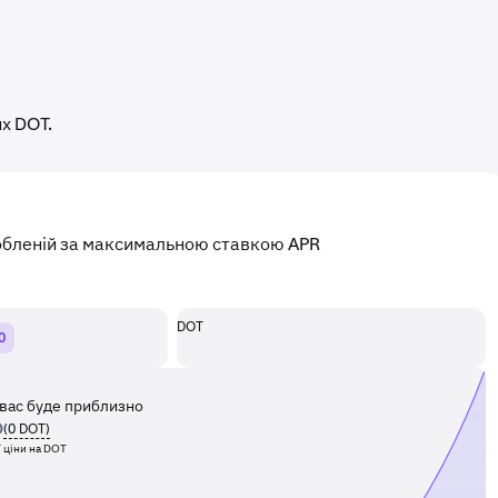
х DOT.
робленій за максимальною ставкою APR
DOT
0
 вас буде приблизно
D
(
0
DOT
)
ї ціни на DOT