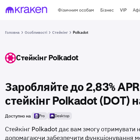
Фізичним особам
Бізнес
VIP
Афі
Головна
Особливості
Стейкінг
Polkadot
Стейкінг Polkadot
DOT
Заробляйте до 2,83% APR
стейкінг Polkadot (DOT) 
Доступно на
Pro
Desktop
Стейкінг Polkadot дає вам змогу отримувати 
допомагаючи забезпечити функціонування мер