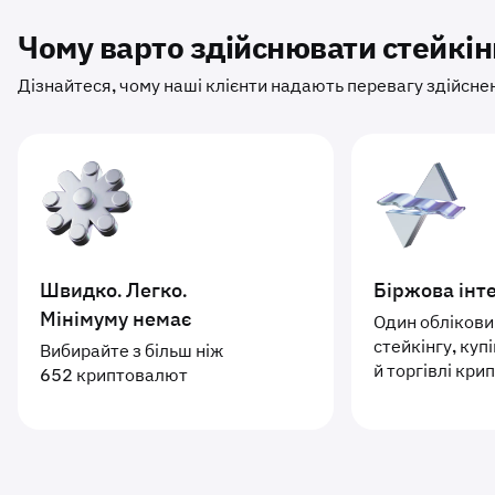
Чому варто здійснювати стейкінг
Дізнайтеся, чому наші клієнти надають перевагу здійсне
Швидко. Легко.
Біржова інт
Мінімуму немає
Один облікови
стейкінгу, куп
Вибирайте з більш ніж
й торгівлі кр
652 криптовалют