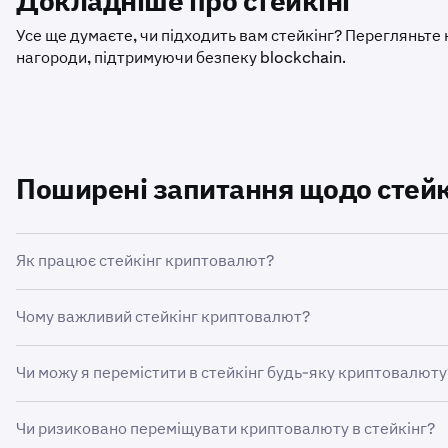
Докладніше про стейкінг
Усе ще думаєте, чи підходить вам стейкінг? Перегляньте 
нагороди, підтримуючи безпеку blockchain.
Поширені запитання щодо стейк
Як працює стейкінг криптовалют?
Стейкінг криптовалют дає змогу власникам певних крип
Чому важливий стейкінг криптовалют?
мережі blockchain. Стейкінг дозволяє власникам токенів
використовується система стимулів і штрафів, що регул
Стейкінг криптовалют важливий, оскільки він винагородж
участі в мережі.
Чи можу я перемістити в стейкінг будь-яку криптовалюту
безпеки та децентралізації мережі blockchain.
Стейкери, які діють у межах правил протоколу, отримують 
Стейкінг можна здійснювати лише в криптовалютах, що в
можуть бути оштрафовані, наприклад втратити додану в 
Чи ризиковано переміщувати криптовалюту в стейкінг?
частки володіння (PoS). Bitcoin та інші монети типу «до
називається слешинг.