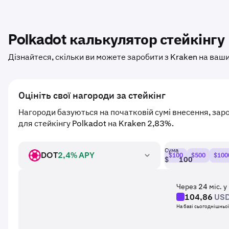
Polkadot калькулятор стейкінгу
Дізнайтеся, скільки ви можете заробити з Kraken на ваши
Оцініть свої нагороди за стейкінг
Нагороди базуються на початковій сумі внесення, за
для стейкінгу Polkadot на Kraken 2,83%.
Сума
DOT
2,4% APY
$100
$500
$100
DOT
$
Через 24 міс. у
104,86
US
На базі сьогоднішньо