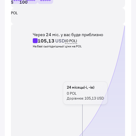
$
POL
Через 24 міс. у вас буде приблизно
105,13
USD
(
0
POL
)
На базі сьогоднішньої ціни на POL
24
місяць(-і, -ів)
0
POL
Дорівнює 105,13 USD