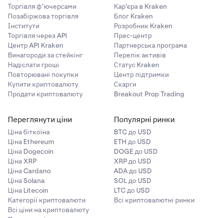
Торгівля ф’ючерсами
Кар'єра в Kraken
Позабіржова торгівля
Блог Kraken
Інститути
Розробник Kraken
Торгівля через API
Прес-центр
Центр API Kraken
Партнерська програма
Винагороди за стейкінг
Перелік активів
Надіслати гроші
Статус Kraken
Повторювані покупки
Центр підтримки
Купити криптовалюту
Скарги
Продати криптовалюту
Breakout Prop Trading
Переглянути ціни
Популярні ринки
Ціна біткоїна
BTC до USD
Ціна Ethereum
ETH до USD
Ціна Dogecoin
DOGE до USD
Ціна XRP
XRP до USD
Ціна Cardano
ADA до USD
Ціна Solana
SOL до USD
Ціна Litecoin
LTC до USD
Категорії криптовалюти
Всі криптовалютні ринки
Всі ціни на криптовалюту