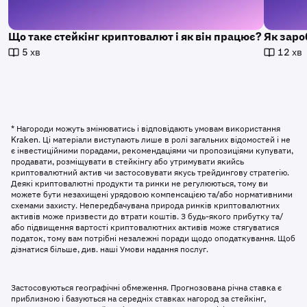
Що таке стейкінг криптовалют і як він працює?
Як заро
5 хв
12 хв
* Нагороди можуть змінюватись і відповідають умовам використання
Kraken. Ці матеріали виступають лише в ролі загальних відомостей і не
є інвестиційними порадами, рекомендаціями чи пропозиціями купувати,
продавати, розміщувати в стейкінгу або утримувати якийсь
криптовалютний актив чи застосовувати якусь трейдингову стратегію.
Деякі криптовалютні продукти та ринки не регулюються, тому ви
можете бути незахищені урядовою компенсацією та/або нормативними
схемами захисту. Непередбачувана природа ринків криптовалютних
активів може призвести до втрати коштів. З будь-якого прибутку та/
або підвищення вартості криптовалютних активів може стягуватися
податок, тому вам потрібні незалежні поради щодо оподаткування. Щоб
дізнатися більше, див. наші Умови надання послуг.
Застосовуються географічні обмеження. Прогнозована річна ставка є
приблизною і базуються на середніх ставках нагород за стейкінг,