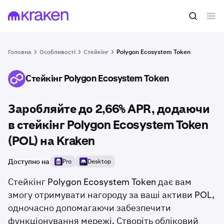
Головна
Особливості
Стейкінг
Polygon Ecosystem Token
Стейкінг Polygon Ecosystem Token
POL
Заробляйте до 2,66% APR, додаючи
в стейкінг Polygon Ecosystem Token
(POL) на Kraken
Доступно на
Pro
Desktop
Стейкінг Polygon Ecosystem Token дає вам
змогу отримувати нагороду за ваші активи POL,
одночасно допомагаючи забезпечити
функціонування мережі. Створіть обліковий