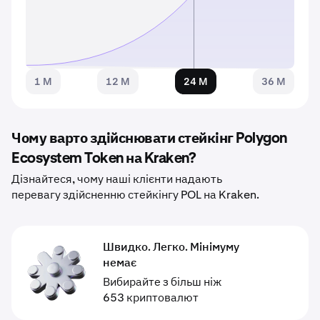
1 M
12 M
24 M
36 M
Чому варто здійснювати стейкінг Polygon
Ecosystem Token на Kraken?
Дізнайтеся, чому наші клієнти надають
перевагу здійсненню стейкінгу POL на Kraken.
Швидко. Легко. Мінімуму
немає
Вибирайте з більш ніж
653 криптовалют