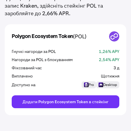
запис Kraken, здійсніть стейкінг POL та
заробляйте до 2,66% APR.
(POL)
Polygon Ecosystem Token
POL
Гнучкі нагороди за POL
1,26% APY
Нагороди за POL з блокуванням
2,54% APY
Фіксований час
3 д
Виплачено
Щотижня
Доступно на
Pro
Desktop
Додати Polygon Ecosystem Token в стейкінг