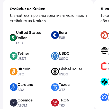
Стейкінг на Kraken
Лікв
Дізнайтеся про альтернативні можливості
Токе
стейкінгу на Kraken
або 
United States
Euro
EUR
AKT
Dollar
EUR
USD
USD
APT
Tether
USDC
USDT
USDC
USDT
USDC
CSPR
Bitcoin
Global Dollar
BTC
USDG
BTC
USDG
CTSI
Cardano
Tezos
ADA
XTZ
ADA
XTZ
DCR
Cosmos
TRON
ATOM
TRX
ATOM
TRX