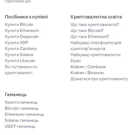
Прогнози цін
Посібники з купівлі
Криптовалютна освіта
Купити Bitcoin
Що таке криптовалюта?
Купити Ethereum
Що таке Bitcoin?
Купити Dogecoin
Що таке Ethereum?
Купити XRP
Найкращі платформи для
Купити Cardano
криптоф’ючерсів
Купити Solana
Найкращі криптовалютні
Купити Litecoin
біржі
Всі путівники по
Kraken і Coinbase
криптовалюті
Kraken і Binance:
Дізнатися про криптовалюту
Гаманець
Криптогаманець
Bitcoin-гаманець
Ethereum-гаманець
Solana-гаманець
USDT-гаманець