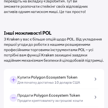
перейдіть на вкладку «Заробити». Тут ви
зможете розпочати стейкінг своїх відповідних
активів одним натиском миші. Це так просто!
Інші можливості POL
З Kraken у вас є більше опцій щодо POL. Від укладення
першої угоди до роботи з нашими розширеними
професійними торговими інструментами POL – усі
потрібні вам функції Kraken захищені завдяки
надійним механізмам безпеки й цілодобовій підтримці.
Купити Polygon Ecosystem Token
Для початку достатньо 10 доларів США
Продати Polygon Ecosystem Token
Продати криптовалюту за грошові кошти