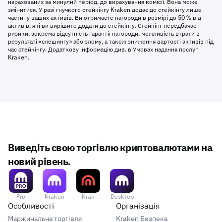
нарахованих за минулий період, до вирахування комісії. Вона може
змінитися. У разі гнучкого стейкінгу Kraken додає до стейкінгу лише
частину ваших активів. Ви отримаєте нагороди в розмірі до 50 % від
активів, які ви вирішите додати до стейкінгу. Стейкінг передбачає
ризики, зокрема відсутність гарантії нагороди, можливість втрати в
результаті «слешингу» або злому, а також зниження вартості активів під
час стейкінгу. Додаткову інформацію див. в Умовах надання послуг
Kraken.
Виведіть свою торгівлю криптовалютами на
новий рівень.
Pro
Kraken
Krak
Desktop
Особливості
Організація
Маржинальна торгівля
Kraken Безпека