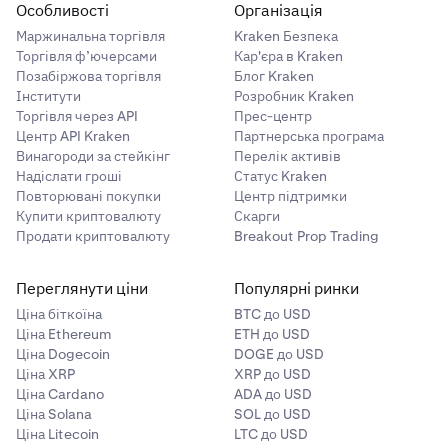
перешкоджати доступу до коштів.
Особливості
Організація
Маржинальна торгівля
Kraken Безпека
Ризик шахрайства
: шахрайські проєкти або схеми
Торгівля ф’ючерсами
Кар'єра в Kraken
фінансових пірамід можуть призвести до повної
Позабіржова торгівля
Блог Kraken
втрати інвестицій.
Інститути
Розробник Kraken
Торгівля через API
Прес-центр
Технологічний ризик
: помилки або збої в технології
Центр API Kraken
Партнерська програма
блокчейну можуть підірвати функціональність або
Винагороди за стейкінг
Перелік активів
вартість криптовалюти.
Надіслати гроші
Статус Kraken
Повторювані покупки
Центр підтримки
Ризик, якого зазнають під час роботи з
Купити криптовалюту
Скарги
контрагентами
: якщо криптовалютна біржа або
Продати криптовалюту
Breakout Prop Trading
платформа збанкрутує або зазнає хакерської
атаки, ви можете втратити доступ до своїх коштів.
Переглянути ціни
Популярні ринки
Ризик смарт-контрактів
: вразливості або помилки
Ціна біткоїна
BTC до USD
в смарт-контрактах можуть бути використані
Ціна Ethereum
ETH до USD
зловмисниками, що призведе до втрати коштів або
Ціна Dogecoin
DOGE до USD
зриву контракту.
Ціна XRP
XRP до USD
Ціна Cardano
ADA до USD
Ціна Solana
SOL до USD
Ціна Litecoin
LTC до USD