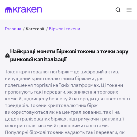
Головна
/
Категорії
/
Біржові токени
Найкращі монети Біржові токени з точки зору
ринкової капіталізації
Токен криптовалютної біржі – це цифровий актив,
випущений криптовалютними біржами для
полегшення торгівлі на їхніх платформах. Ці токени
пропонують такі переваги, як зниження торгових
комісій, підвищену безпеку й нагороди для інвесторів і
трейдерів. Токени криптовалютних бірж
використовуються як на централізованих, так і на
децентралізованих біржах, підтримуючи транзакції
між криптоактивами й грошовими валютами.
Популярні біржові токени надають такі переваги, як