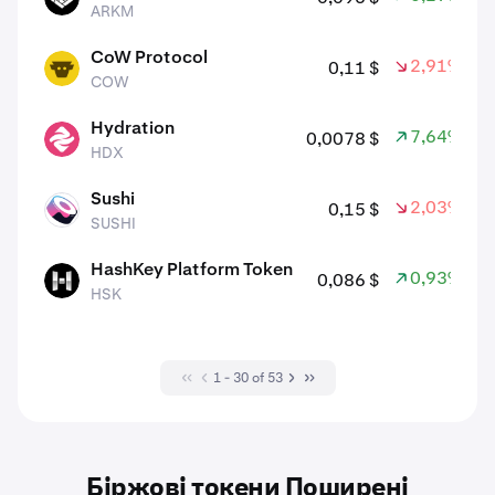
ARKM
CoW Protocol
2,91%
0,11 $
COW
COW
Hydration
7,64%
0,0078 $
HDX
HDX
Sushi
2,03%
0,15 $
SUSHI
SUSHI
HashKey Platform Token
0,93%
0,086 $
HSK
HSK
1 - 30 of 53
Біржові токени Поширені