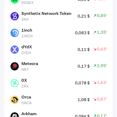
EDGEX
Synthetix Network Token
0,85%
0,21 $
SNX
SNX
1inch
1,35%
0,083 $
1INCH
1INCH
dYdX
0,63%
0,11 $
DYDX
DYDX
Meteora
2,95%
0,17 $
MET
MET
0X
1,63%
0,078 $
ZRX
ZRX
Orca
0,87%
1,08 $
ORCA
ORCA
Arkham
0,17%
0,096 $
ARKM