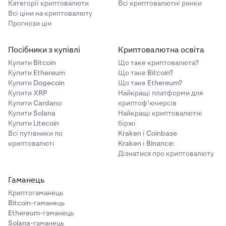
Категорії криптовалюти
Всі криптовалютні ринки
Всі ціни на криптовалюту
Прогнози цін
Посібники з купівлі
Криптовалютна освіта
Купити Bitcoin
Що таке криптовалюта?
Купити Ethereum
Що таке Bitcoin?
Купити Dogecoin
Що таке Ethereum?
Купити XRP
Найкращі платформи для
Купити Cardano
криптоф’ючерсів
Купити Solana
Найкращі криптовалютні
Купити Litecoin
біржі
Всі путівники по
Kraken і Coinbase
криптовалюті
Kraken і Binance:
Дізнатися про криптовалюту
Гаманець
Криптогаманець
Bitcoin-гаманець
Ethereum-гаманець
Solana-гаманець