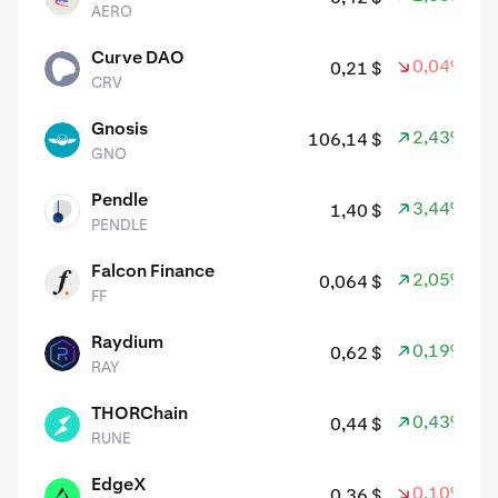
AERO
Curve DAO
0,04%
0,21 $
CRV
CRV
Gnosis
2,43%
106,14 $
GNO
GNO
Pendle
3,44%
1,40 $
PENDLE
PENDLE
Falcon Finance
2,05%
0,064 $
FF
FF
Raydium
0,19%
0,62 $
RAY
RAY
THORChain
0,43%
0,44 $
RUNE
RUNE
EdgeX
0,10%
0,36 $
EDGEX