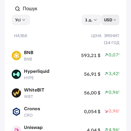
Усі
1 д.
USD
НАЗВА
ЦІНА
ЗМІНИТИ
(24 ГОД.)
Активи:
BNB
0,07%
593,21 $
BNB
BNB
Hyperliquid
3,42%
56,91 $
HYPE
HYPE
WhiteBIT
0,96%
56,00 $
WBT
WBT
Cronos
0,96%
0,054 $
CRO
CRO
Uniswap
4,96%
4,04 $
UNI