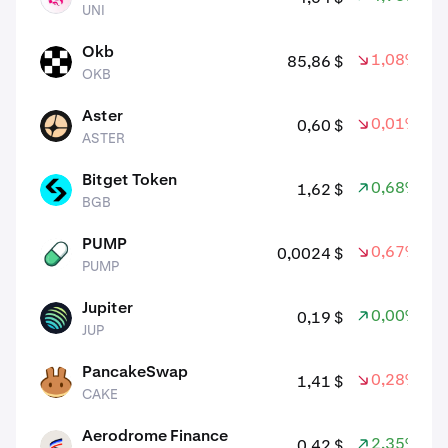
UNI
Okb
1,08%
85,86 $
OKB
OKB
Aster
0,01%
0,60 $
ASTER
ASTER
Bitget Token
0,68%
1,62 $
BGB
BGB
PUMP
0,67%
0,0024 $
PUMP
PUMP
Jupiter
0,00%
0,19 $
JUP
JUP
PancakeSwap
0,28%
1,41 $
CAKE
CAKE
Aerodrome Finance
2,35%
0,42 $
AERO