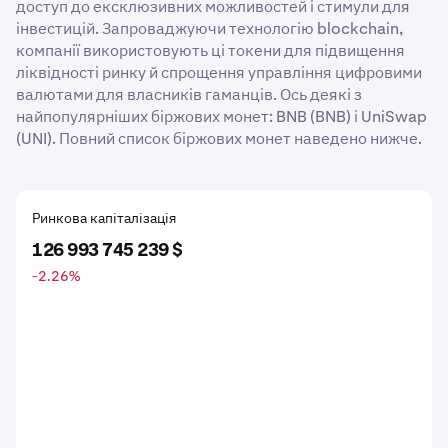
доступ до ексклюзивних можливостей і стимули для
інвестицій. Запроваджуючи технологію blockchain,
компанії використовують ці токени для підвищення
ліквідності ринку й спрощення управління цифровими
валютами для власників гаманців. Ось деякі з
найпопулярніших біржових монет: BNB (BNB) і UniSwap
(UNI). Повний список біржових монет наведено нижче.
Ринкова капіталізація
126 993 745 239 $
-2.26
%