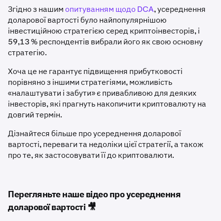
Згідно з нашим
опитуванням щодо DCA
, усереднення
доларової вартості було найпопулярнішою
інвестиційною стратегією серед криптоінвесторів, і
59,13 % респондентів вибрали його як свою основну
стратегію.
Хоча це не гарантує підвищення прибутковості
порівняно з іншими стратегіями, можливість
«налаштувати і забути» є привабливою для деяких
інвесторів, які прагнуть накопичити криптовалюту на
довгий термін.
Дізнайтеся більше про усереднення доларової
вартості, переваги та недоліки цієї стратегії, а також
про те, як застосовувати її до криптовалюти.
Перегляньте наше відео про усереднення
доларової вартості 🎥