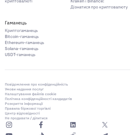
криптовалюті
Kraken і Binance:
Дізнатися про криптовалюту
Гаманець
Криптогаманець
Bitcoin-гаманець
Ethereum-гаманець
Solana-гаманець
USDT-гаманець
Повідомлення про конфіденційність
Умови надання послуг
Налаштування файлів cookie
Політика конфіденційності кандидатів
Розкриття інформації
Правила біржової торгівлі
Центр відповідності
Не продавати / ділитися