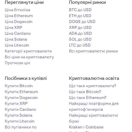
Переглянути ціни
Популярні ринки
Ціна біткоїна
BTC до USD
Ціна Ethereum
ETH до USD
Ціна Dogecoin
DOGE до USD
Ціна XRP
XRP до USD
Ціна Cardano
ADA до USD
Ціна Solana
SOL до USD
Ціна Litecoin
LTC до USD
Категорії криптовалюти
Всі криптовалютні ринки
Всі ціни на криптовалюту
Прогнози цін
Посібники з купівлі
Криптовалютна освіта
Купити Bitcoin
Що таке криптовалюта?
Купити Ethereum
Що таке Bitcoin?
Купити Dogecoin
Що таке Ethereum?
Купити XRP
Найкращі платформи для
Купити Cardano
криптоф’ючерсів
Купити Solana
Найкращі криптовалютні
Купити Litecoin
біржі
Всі путівники по
Kraken і Coinbase