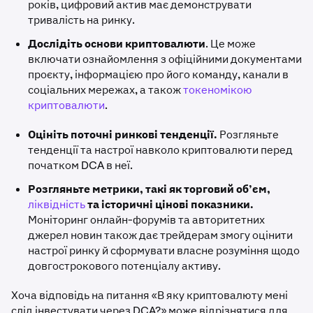
років, цифровий актив має демонструвати
тривалість на ринку.
Дослідіть
основи
криптовалюти
.
Це може
включати ознайомлення з офіційними документами
проєкту, інформацією про його команду, канали в
соціальних мережах, а також
токеномікою
криптовалюти
.
Оцініть поточні ринкові тенденції.
Розгляньте
тенденції та настрої навколо криптовалюти перед
початком DCA в неї.
Розгляньте
метрики, такі як торговий об’єм,
ліквідність
та історичні цінові показники.
Моніторинг онлайн-форумів та авторитетних
джерел новин також дає трейдерам змогу оцінити
настрої ринку й сформувати власне розуміння щодо
довгострокового потенціалу активу.
Хоча відповідь на питання «В яку криптовалюту мені
слід інвестувати через DCA?» може відрізнятися для