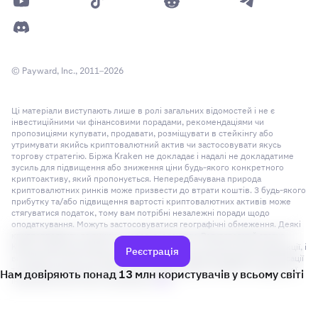
© Payward, Inc., 2011–2026
Ці матеріали виступають лише в ролі загальних відомостей і не є
інвестиційними чи фінансовими порадами, рекомендаціями чи
пропозиціями купувати, продавати, розміщувати в стейкінгу або
утримувати якийсь криптовалютний актив чи застосовувати якусь
торгову стратегію. Біржа Kraken не докладає і надалі не докладатиме
зусиль для підвищення або зниження ціни будь-якого конкретного
криптоактиву, який пропонується. Непередбачувана природа
криптовалютних ринків може призвести до втрати коштів. З будь-якого
прибутку та/або підвищення вартості криптовалютних активів може
стягуватися податок, тому вам потрібні незалежні поради щодо
оподаткування. Можуть застосовуватися географічні обмеження. Деякі
криптопродукти та ринки є нерегульованими. Регуляторний статус
Kraken щодо різноманітних продуктів і послуг залежить від юрисдикції, і
Реєстрація
ви можете не бути захищені шляхом застосування урядової компенсації
та / або регуляторних схем захисту. Див. розділ «Розкриття юридичної
Нам довіряють понад 13 млн користувачів у всьому світі
інформації» для кожної юрисдикції (
тут
).