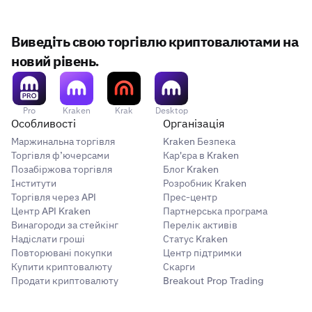
Виведіть свою торгівлю криптовалютами на
новий рівень.
Pro
Kraken
Krak
Desktop
Особливості
Організація
Маржинальна торгівля
Kraken Безпека
Торгівля ф’ючерсами
Кар'єра в Kraken
Позабіржова торгівля
Блог Kraken
Інститути
Розробник Kraken
Торгівля через API
Прес-центр
Центр API Kraken
Партнерська програма
Винагороди за стейкінг
Перелік активів
Надіслати гроші
Статус Kraken
Повторювані покупки
Центр підтримки
Купити криптовалюту
Скарги
Продати криптовалюту
Breakout Prop Trading