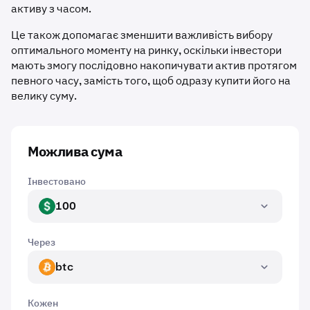
активу з часом.
Це також допомагає зменшити важливість вибору
оптимального моменту на ринку, оскільки інвестори
мають змогу послідовно накопичувати актив протягом
певного часу, замість того, щоб одразу купити його на
велику суму.
Можлива сума
Інвестовано
100
USD
Через
btc
BTC
Кожен