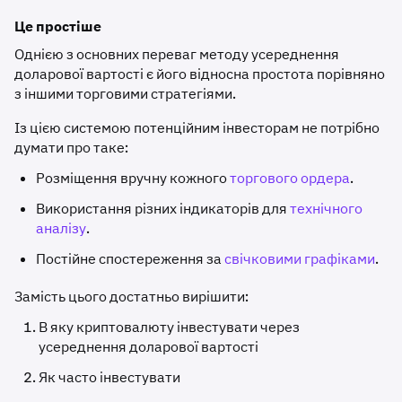
Це простіше
Однією з основних переваг методу усереднення
доларової вартості є його відносна простота порівняно
з іншими торговими стратегіями.
Із цією системою потенційним інвесторам не потрібно
думати про таке:
Розміщення вручну кожного
торгового ордера
.
Використання різних індикаторів для
технічного
аналізу
.
Постійне спостереження за
свічковими графіками
.
Замість цього достатньо вирішити:
В яку криптовалюту інвестувати через
усереднення доларової вартості
Як часто інвестувати