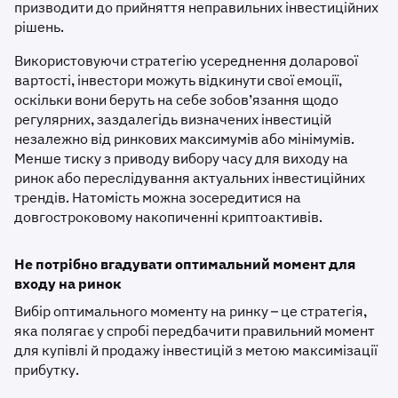
призводити до прийняття неправильних інвестиційних
рішень.
Використовуючи стратегію усереднення доларової
вартості, інвестори можуть відкинути свої емоції,
оскільки вони беруть на себе зобов’язання щодо
регулярних, заздалегідь визначених інвестицій
незалежно від ринкових максимумів або мінімумів.
Менше тиску з приводу вибору часу для виходу на
ринок або переслідування актуальних інвестиційних
трендів. Натомість можна зосередитися на
довгостроковому накопиченні криптоактивів.
Не потрібно вгадувати оптимальний момент для
входу на ринок
Вибір оптимального моменту на ринку – це стратегія,
яка полягає у спробі передбачити правильний момент
для купівлі й продажу інвестицій з метою максимізації
прибутку.