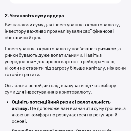
2. Установіть суму ордера
Визначаючи суму для інвестування в криптовалюту,
інвестору важливо проаналізували свої фінансові
обставини й цілі.
Інвестування в криптовалюту пов’язане з ризиком, а
ринки бувають дуже волатильними. Навіть з
усередненням доларової вартості трейдерам слід
ніколи не ставити під загрозу більше капіталу, ніж вони
готові втратити.
Ось кілька речей, які слід врахувати під час вибору
суми для інвестування в криптовалюту.
Оцініть потенційний ризик і волатильність
активу.
Це допоможе вам визначити суму грошей, з
якою ви комфортно розлучаєтеся на регулярній
основі.