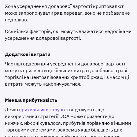
Хоча усереднення доларової вартості криптовалют
може запропонувати ряд переваг, воно не позбавлене
недоліків.
Ось кілька факторів, які можуть вважатися недоліками
усереднення доларової вартості.
Додаткові витрати
Частіші ордери для усереднення доларової вартості
можуть призвести до більших витрат, особливо в разі
торгівлі на централізованих криптобіржах, і з часом ці
витрати можуть накопичуватися.
Менша прибутковість
Деякі
прихильники галузі
стверджують, що
використання стратегії DCA може призвести до
нижчих, ніж очікувалося, прибутків порівняно з іншими
торговими системами, зокрема якщо більшість цих
повторюваних покупок здійснено на зростаючому