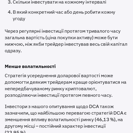
Скільки інвестувати на кожному інтервалі
В який конкретний час або день робити кожну
угоду
Через регулярні інвестиції протягом тривалого часу
загальна вартість (ціна покупки активу) може бути
нижчою, ніж якби трейдер інвестував весь свій капітал
одразу.
Менше волатильності
Стратегія усереднення доларової вартості може
допомогти деяким трейдерам краще орієнтуватися на
непередбачуваному ринку криптовалют,
розподіляючи інвестиції протягом певного часу.
Інвестори з нашого опитування щодо DCA також
зазначили, що найбільшою перевагою стратегій DCA є
зменшення впливу волатильності ринку (46,13 %), на
другому місці – постійний характер інвестиції
(23,95 %).