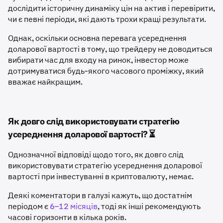
дослідити історичну динаміку цін на актив і перевірити,
чи є певні періоди, які дають трохи кращі результати.
Однак, оскільки основна перевага усереднення
доларової вартості в тому, що трейдеру не доводиться
вибирати час для входу на ринок, інвестор може
дотримуватися будь-якого часового проміжку, який
вважає найкращим.
Як довго слід використовувати стратегію
усереднення доларової вартості? ⏳
Однозначної відповіді щодо того, як довго слід
використовувати стратегію усереднення доларової
вартості при інвестуванні в криптовалюту, немає.
Деякі коментатори в галузі кажуть, що достатнім
періодом є
6–12 місяців
, тоді як інші рекомендують
часові горизонти в кілька років.