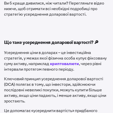
Ви б краще дивилися, ніж читали? Перегляньте відео
нижче, щоб отримати всі необхідні подробиці про
стратегію усереднення доларової вартості.
Що таке усереднення доларової вартості? 🔎
Усереднення ціни в доларах – це інвестиційна
стратегія, у межах якої фізична особа купує фіксовану
суму активу, наприклад
криптовалюти
, через рівні
інтервали протягом певного періоду.
Ключовий принцип усереднення доларової вартості
(DCA) полягає в тому, що інвестори, здійснюючи
послідовні невеликі покупки, можуть купити більше
активу, якщо ціни падають, і менше активу, якщо ціни
зростають.
Це допомагає «усереднити вартість» придбаного