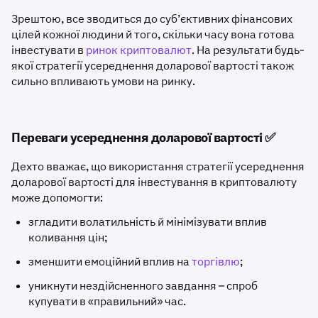
Зрештою, все зводиться до суб’єктивних фінансових
цілей кожної людини й того, скільки часу вона готова
інвестувати в
ринок криптовалют
. На результати будь-
якої стратегії усереднення доларової вартості також
сильно впливають умови на ринку.
Переваги усереднення доларової вартості ✅
Дехто вважає, що використання стратегії усереднення
доларової вартості для інвестування в криптовалюту
може допомогти:
згладити волатильність й мінімізувати вплив
коливання цін;
зменшити емоційний вплив на
торгівлю
;
уникнути нездійсненного завдання – спроб
купувати в «правильний» час.