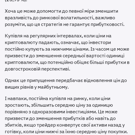
Хоча це може допомогти до певної міри зменшити
вразливість до ринкової волатильності, важливо
розуміти, що ця стратегія не гарантує прибутковості.
Купівля на регулярних інтервалах, коли ціни на
криптовалюту падають, означає, що інвестори
постійно купують за нижчими цінами. Із часом це може
призвести до зменшення середньої вартості одиниці
криптовалюти, що потенційно обіцяє більші прибутки в
довгостроковій перспективі.
Однак це припущення передбачає відновлення цін до
вищих рівнів у майбутньому.
І навпаки, постійна купівля на ринку, коли ціни
зростають, збільшить середню ціну за одиницю
порівняно з одноразовими інвестиціями. Це може
призвести до зменшення прибутків або навіть до
збитків, якщо трейдер конвертує свої активи назад у
готівку, коли ціни нижчі за їхню середню ціну покупки.