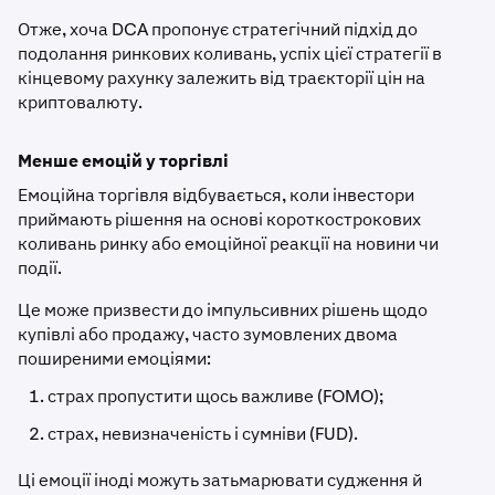
Отже, хоча DCA пропонує стратегічний підхід до
подолання ринкових коливань, успіх цієї стратегії в
кінцевому рахунку залежить від траєкторії цін на
криптовалюту.
Менше емоцій у торгівлі
Емоційна торгівля відбувається, коли інвестори
приймають рішення на основі короткострокових
коливань ринку або емоційної реакції на новини чи
події.
Це може призвести до імпульсивних рішень щодо
купівлі або продажу, часто зумовлених двома
поширеними емоціями:
страх пропустити щось важливе (FOMO);
страх, невизначеність і сумніви (FUD).
Ці емоції іноді можуть затьмарювати судження й