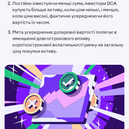
Постійно інвестуючи менші суми, інвестори DCA
купують більше активу, коли ціни низькі, і менше,
коли ціни високі, фактично усереднюючи його
вартість із часом.
Мета усереднення доларової вартості полягає в
зменшенні довгострокового впливу
короткострокової волатильності ринку на загальну
ціну покупки активу.