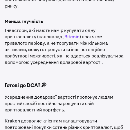
ринку.
Менша гнучкість
Інвестори, які мають намір купувати одну
криптовалюту (наприклад,
Bitcoin
) протягом
тривалого періоду, а не торгувати між кількома
активами, можуть пропустити інші потенційно
прибуткові можливості, які не вдасться реалізувати за
допомогою усереднення доларової вартості.
Готові до DCA? 💭
Усереднення доларової вартості пропонує людям
простий спосіб постійно нарощувати свій
криптовалютний портфель.
Kraken дозволяє клієнтам налаштовувати
повторювані покупки сотень різних криптовалют, щоб