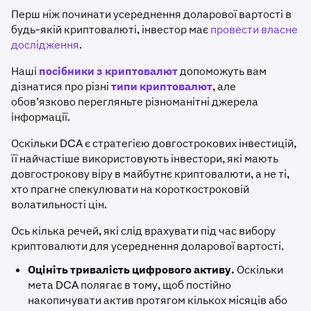
Перш ніж починати усереднення доларової вартості в
будь-якій криптовалюті, інвестор має
провести власне
дослідження
.
Наші
посібники з криптовалют
допоможуть вам
дізнатися про різні
типи криптовалют
, але
обов’язково перегляньте різноманітні джерела
інформації.
Оскільки DCA є стратегією довгострокових інвестицій,
її найчастіше використовують інвестори, які мають
довгострокову віру в майбутнє криптовалюти, а не ті,
хто прагне спекулювати на короткостроковій
волатильності цін.
Ось кілька речей, які слід врахувати під час вибору
криптовалюти для усереднення доларової вартості.
Оцініть тривалість цифрового активу.
Оскільки
мета DCA полягає в тому, щоб постійно
накопичувати актив протягом кількох місяців або