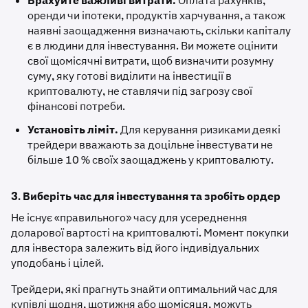
Врахуйте важливі витрати.
Оплата рахунків,
оренди чи іпотеки, продуктів харчування, а також
наявні заощадження визначають, скільки капіталу
є в людини для інвестування. Ви можете оцінити
свої щомісячні витрати, щоб визначити розумну
суму, яку готові виділити на інвестиції в
криптовалюту, не ставлячи під загрозу свої
фінансові потреби.
Установіть ліміт.
Для керування ризиками деякі
трейдери вважають за доцільне інвестувати не
більше 10 % своїх заощаджень у криптовалюту.
3. Виберіть час для інвестування та зробіть ордер
Не існує «правильного» часу для усереднення
доларової вартості на криптовалюті. Момент покупки
для інвестора залежить від його індивідуальних
уподобань і цілей.
Трейдери, які прагнуть знайти оптимальний час для
купівлі щодня, щотижня або щомісяця, можуть