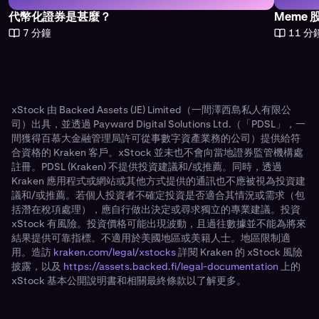
代幣化證券是甚麼？
Meme
7 分鐘
11 分
xStock 由 Backed Assets (JE) Limited（一間澤西島私人有限公
司）出具，並透過 Payward Digital Solutions Ltd.（「PDSL」，一
間獲得百慕大金融管理局許可從事數字資產業務的公司）提供給符
合資格的 Kraken 客戶。xStock 並未也不會向當地證券監管機構處
註冊。PDSL (Kraken) 不提供投資建議和/或推薦。同時，透過
Kraken 應用程式或網站或其他方式提供的通訊也不應被視為投資建
議和/或推薦。若個人投資者不確定投資是否適合其情況或需求（包
括潛在稅項處理），應自行做出決定或尋求獨立的專業建議。投資
xStock 有風險。投資價格可能出現波動，且過往數據並不能為將來
結果提供可靠指標。不適用於美國地區或美籍人士。地區限制適
用。造訪
kraken.com/legal/xstocks
詳閱 Kraken 的 xStock 風險
披露，以及
https://assets.backed.fi/legal-documentation
上的
xStock 基本公開說明書和相關最終條款以了解更多。