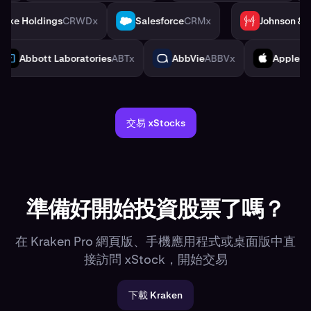
owdStrike Holdings
CRWDx
Salesforce
CRMx
John
CRM
JNJ
e
ACNx
Abbott Laboratories
ABTx
AbbVie
ABBVx
ABT
ABBV
AAP
交易 xStocks
準備好開始投資股票了嗎？
在 Kraken Pro 網頁版、手機應用程式或桌面版中直
接訪問 xStock，開始交易
下載 Kraken