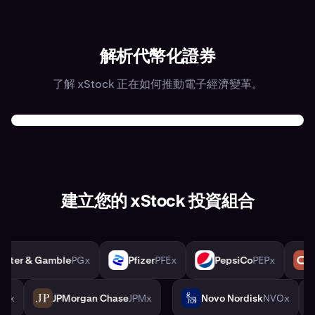
解析代幣化證券
了解 xStock 正在如何推動電子經濟變革。
建立您的 xStock 投資組合
x
Procter & Gamble
PGx
Pfizer
PFEx
PepsiCo
PE
PG
PFE
PEP
ola
KOx
JPMorgan Chase
JPMx
Novo Nordisk
NVOx
JPM
NVO