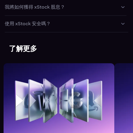
xStock 價格與根本證券的交易價格掛勾。Kraken 在買賣代
我將如何獲得 xStock 股息？
幣時根據實時價格更新價格。
派息將自動再次投資到同一代幣上。您的 xStock 餘額將增
使用 xStock 安全嗎？
加，以顯示股息，而非獲取現金股息。
xStocksKraken 和 Backed 利用安全託管、經審計的儲備
和區塊鏈基礎設施確保 xStock 控股的安全性和透明性。 但
是，投資 xStock 仍然有風險。
了解更多
造訪 kraken.com/legal/xstocks 詳閱 Kraken 的 xStock 風
險披露，以及
https://assets.backed.fi/legal-
documentation
上的 xStock 基本公開說明書和相關最終條
款以了解更多。