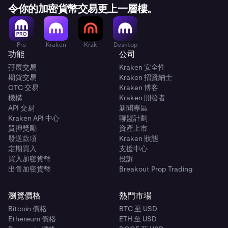
令你的加密貨幣交易更上一層樓。
Pro
Kraken
Krak
Desktop
功能
公司
孖展交易
Kraken 安全性
期貨交易
Kraken 招賢納士
OTC 交易
Kraken 博客
機構
Kraken 開發者
API 交易
新聞專區
Kraken API 中心
聯盟計劃
質押獎勵
資產上市
發送款項
Kraken 狀態
定期買入
支援中心
買入加密貨幣
投訴
出售加密貨幣
Breakout Prop Trading
瀏覽價格
熱門市場
Bitcoin 價格
BTC 至 USD
Ethereum 價格
ETH 至 USD