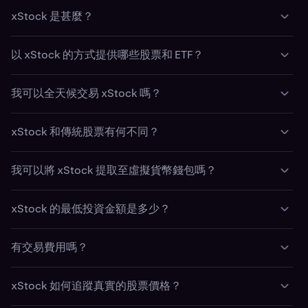
xStocks 僅向特定國家的非美國客戶提供，請參閱支援文章
xStock 是甚麼？
了解詳情
。xStocks 目前暫未在美國、加拿大、英國或澳洲
推出。。
xStock 為真實股票和 ETF 的代幣化代表。每個 xStock 以
以 xStock 的方式提供哪些股票和 ETF？
1:1 的比例代表根本的證券，並在鏈上作為 SPL 代幣出具。
推出後，Kraken 將提供 60 種資產（55 種股票和 5 種
我可以全天候交易 xStock 嗎？
ETF），其中包括 Tesla (TSLAx)、Apple (AAPLx) 和
GameStop (GMEx) 等品牌。
可以在 Kraken 上於平日 24 小時交易 xStock。Kraken 更
xStock 和傳統股票有何不同？
提供傳統市場營業時間以外的交易訪問權限。目前正在研究
週末交易功能。提取至個人錢包後，可全天候在鏈上交易
xStock 不會授予股東投票等權利。它擁有根本資產的價
xStock。
我可以將 xStock 提取至虛擬貨幣錢包嗎？
格，但不包括資產本身的同等權利。
是——xStock 個人保管由 Kraken 支援提供。您可以將您
xStock 的最低投資金額是多少？
的 xStock 提取至您所選且兼容的鏈上錢包，以完全掌握您
的資產。
xStock 允許客戶購買根本資產的碎股，低至 $1 美元投
有交易費用嗎？
資。
xStock 交易適用基於交易量的費用，
費率
由 -0.02% 賣方 /
xStock 如何追蹤真實的股票價格？
0.1% 買方起。