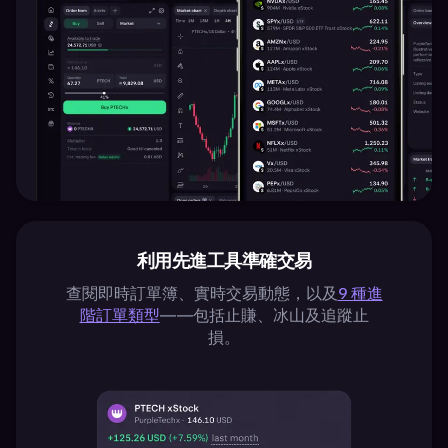
利用先進工具準確交易
查閱即時訂單簿、實時交易動態，以及
9 種進
階訂單類型
——包括止賺、冰山及追蹤止
損。